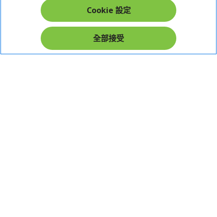
Cookie 設定
在社群上追蹤 Acer
全部接受
本網站提供之安全支付：
Acer Store | 宏碁官方商城 | 統一編號：20828393 | Acer 版權所有
台灣