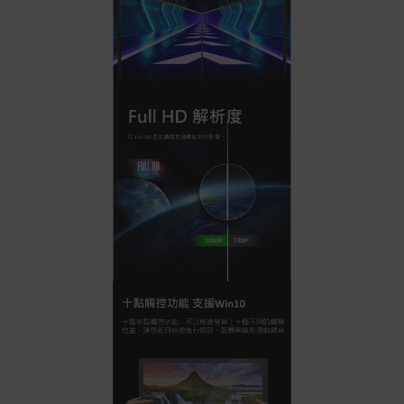
號 > 我的訂單)。
實際的到貨時間依配合的物流商做安排，在無特殊狀況下
可在出貨後的兩個工作天內送達。
預購商品依商品頁面上的出貨時間安排，且有可能因實際
生產狀況有延後情況發生。
保固與售後服務
Acer旗下品牌商品保固期限與說明請參考此連結：
http
s://www.acer.com/tw-zh/support/warranty/product-wa
rranties
非Acer旗下品牌商品保固依各商品和之廠商有所不同，詳
情請參考商品說明。
如有相關保固問題以及售後服務問題，您可以透過專線或
服務信箱聯繫客服。
付款方式
本網站提供以下付款方式：
信用卡一次付清：支援Visa、Master Card及JCB卡