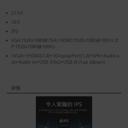
品本身瑕疵之退貨商品若有上述不完整之情況，本公司有
權向消費者收取相應的整新費用。
21.5H
*遊戲光碟、軟體等影音商品屬智慧財產權之商品。依消費
16:9
者保護法第十九條第二項規定，一經拆封後恕不接受退換
IPS
貨。
VGA:1920x1080@75Hz HDMI:1920x1080@100Hz D
如有相關退換貨服務需求，您可以透過專線或服務信箱聯
P:1920x1080@100Hz
繫客服。
1VGA+1HDMI(1.4)+1DisplayPort(1.2)+SPK+Audio o
配送服務
ut+Audio in+USB 3.0x2+USB-B (1up 2down)
本站商品除有特別標示收取運費之商品，其餘全館皆可免
運宅配到府。
Acer旗下品牌商品除可宅配配送全台各地外，部分商品可
詳情
以選擇配送至全台各地服務中心。
在消費者完成訂單付款後兩個工作天內會安排訂單出貨，
非Acer旗下品牌商品依配合廠商規範，可能會有無法配送
外島的狀況，
您可以於「我的訂單」內查詢訂單出貨狀態 (路徑：我的帳