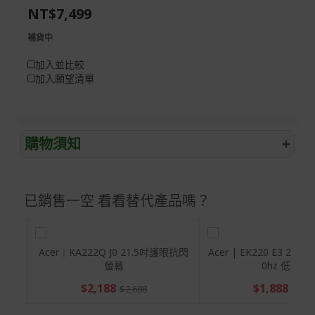
NT$7,499
gallery
images
gallery
補貨中
加入並比較
加入願望清單
購物須知
+
退/換貨須知
已銷售一空 看看替代產品嗎？
本網站消費者享有商品到貨七天鑑賞期之權益(鑑賞期並非
試用期)。
到貨七天內消費者有權申請退貨或換貨；超過七天以上(含
假日)，恕無法辦理。
眼抗閃
Acer｜KA222Q J0 21.5吋護眼抗閃
Acer | EK220 E3 21.5型IPS螢幕 10
螢幕
0hz 低藍光
退回之商品必須是全新狀態且完整包裝(含商品、附件、包
$2,188
$1,888
裝、紙箱及所有附隨文件或資料)。
$2,688
$2,58
商品到貨後進行開箱前請全程錄影以確保自身權益 ! 非商