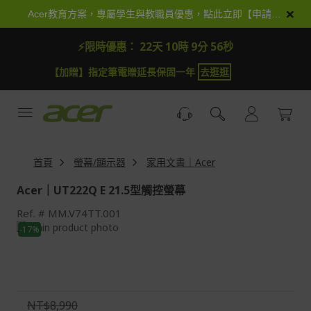
跳
×
Acer教育方案，專屬學生與教職員優惠，點此立即【申請加入】
到
內
⚡限時優惠：
22天 10時 9分 54秒
容
【加贈】指定筆電贈延長保固一年
去逛逛
首頁
螢幕/顯示器
家用文書｜Acer
Acer｜UT222Q E 21.5型觸控螢幕
Ref.
MM.V74TT.001
Skip
-17%
to
Skip
the
to
end
the
of
beginning
the
of
NT$8,990
images
the