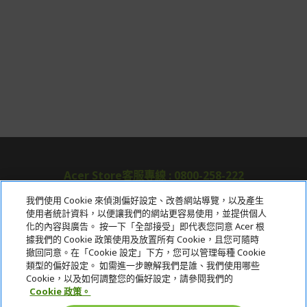
Acer Store客服專線 : 0800-258-222
我們使用 Cookie 來偵測偏好設定、改善網站導覽，以及產生
使用者統計資料，以便讓我們的網站更容易使用，並提供個人
關於宏碁
化的內容與廣告。 按一下「全部接受」即代表您同意 Acer 根
據我們的 Cookie 政策使用及放置所有 Cookie，且您可隨時
服務
撤回同意。在「Cookie 設定」下方，您可以管理每種 Cookie
類型的偏好設定。 如需進一步瞭解我們是誰、我們使用哪些
宏碁網路商城
Cookie，以及如何調整您的偏好設定，請參閱我們的
Cookie 政策。
帳戶