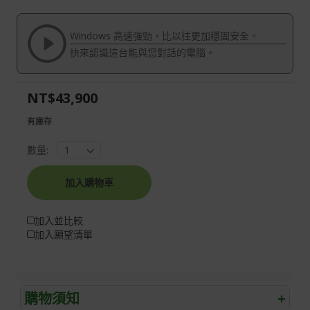
of
beginning
the
of
Windows 高速強勁，比以往更加穩固安全。
images
the
快來認識這台能與您對話的電腦。
gallery
images
gallery
NT$43,900
有庫存
數量:
加入購物車
加入並比較
加入願望清單
購物須知
+