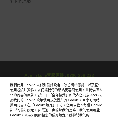
猜你也喜歡
Acer Store客服專線 : 0800-258-222
我們使用 Cookie 來偵測偏好設定、改善網站導覽，以及產生
使用者統計資料，以便讓我們的網站更容易使用，並提供個人
關於宏碁
化的內容與廣告。 按一下「全部接受」即代表您同意 Acer 根
據我們的 Cookie 政策使用及放置所有 Cookie，且您可隨時
服務
撤回同意。在「Cookie 設定」下方，您可以管理每種 Cookie
類型的偏好設定。 如需進一步瞭解我們是誰、我們使用哪些
宏碁網路商城
Cookie，以及如何調整您的偏好設定，請參閱我們的