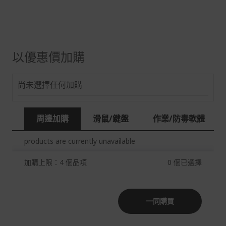
本站商品除有特別標示收取運費之商品，其餘全館皆可免
運宅配到府。
Acer旗下品牌商品除可宅配配送全台各地外，部分商品可
以選擇配送至全台各地服務中心。
以優惠價加購
在消費者完成訂單付款後兩個工作天內會安排訂單出貨，
非Acer旗下品牌商品依配合廠商規範，可能會有無法配送
尚未選擇任何加購
外島的狀況，
您可以於「我的訂單」內查詢訂單出貨狀態 (路徑：我的帳
號 > 我的訂單)。
周邊加購
滑鼠/鍵盤
作業/防毒軟體
實際的到貨時間依配合的物流商做安排，在無特殊狀況下
products are currently unavailable
可在出貨後的兩個工作天內送達。
預購商品依商品頁面上的出貨時間安排，且有可能因實際
加購上限：4 個品項
0
個已選擇
生產狀況有延後情況發生。
保固與售後服務
一同購買
Acer旗下品牌商品保固期限與說明請參考此連結：
http
s://www.acer.com/tw-zh/support/warranty/product-wa
rranties