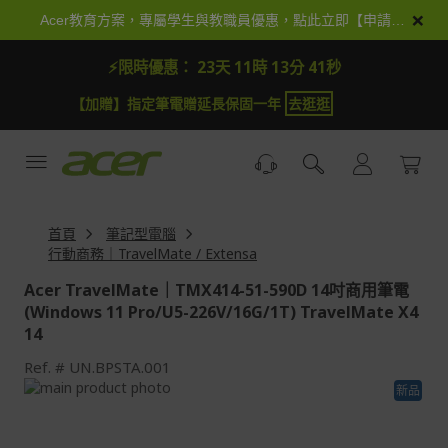
跳
×
Acer教育方案，專屬學生與教職員優惠，點此立即【申請加入】
到
內
⚡限時優惠：
23天 11時 13分 39秒
容
【加抽】全館Acer商品登錄再抽iPhone 18
試運氣
【
首頁
筆記型電腦
行動商務｜TravelMate / Extensa
Acer TravelMate｜TMX414-51-590D 14吋商用筆電
(Windows 11 Pro/U5-226V/16G/1T) TravelMate X4
14
Ref.
UN.BPSTA.001
Skip
新品
to
Skip
the
to
end
the