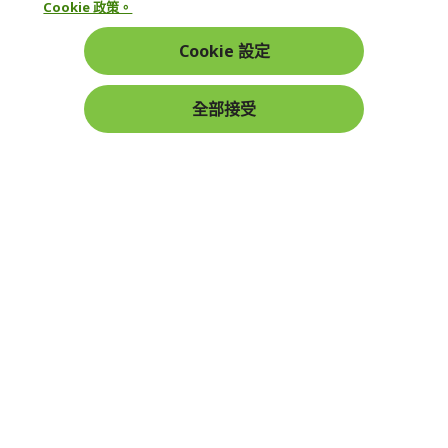
Cookie 政策。
帳戶
Cookie 設定
在社群上追蹤 Acer
全部接受
本網站提供之安全支付：
Acer Store | 宏碁官方商城 | 統一編號：20828393 | Acer 版權所有
台灣