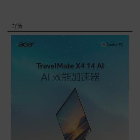
非Acer旗下品牌商品保固依各商品和之廠商有所不同，詳
情請參考商品說明。
詳情
如有相關保固問題以及售後服務問題，您可以透過專線或
服務信箱聯繫客服。
付款方式
本網站提供以下付款方式：
信用卡一次付清：支援Visa、Master Card及JCB卡
別
信用卡分期付款：限指定商品使用，滿1千享3期0利
率/滿1萬享3期0利率/滿3萬享12期0利率
銀行帳戶轉帳：使用一次性虛擬帳戶
LINEPAY(含iPASS MONEY)
Apple Pay：須使用行動裝置
Samsung Wallet (原Samsung Pay)：須使用行動裝
置