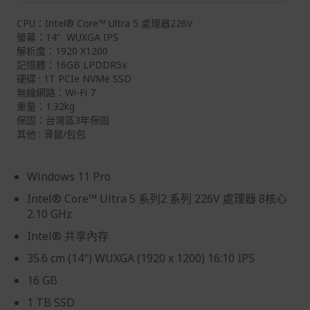
退/換貨須知
CPU：Intel® Core™ Ultra 5 處理器226V
螢幕：14" WUXGA IPS
本網站消費者享有商品到貨七天鑑賞期之權益(鑑賞期並非
解析度：1920 X1200
試用期)。
記憶體：16GB LPDDR5x
硬碟 : 1T PCIe NVMe SSD
到貨七天內消費者有權申請退貨或換貨；超過七天以上(含
無線網路：Wi-Fi 7
假日)，恕無法辦理。
重量：1.32kg
退回之商品必須是全新狀態且完整包裝(含商品、附件、包
保固：台灣區3年保固
裝、紙箱及所有附隨文件或資料)。
其他 : 滑鼠/包包
商品到貨後進行開箱前請全程錄影以確保自身權益 ! 非商
品本身瑕疵之退貨商品若有上述不完整之情況，本公司有
Windows 11 Pro
權向消費者收取相應的整新費用。
Intel® Core™ Ultra 5 系列2 系列 226V 處理器 8核心
*遊戲光碟、軟體等影音商品屬智慧財產權之商品。依消費
2.10 GHz
者保護法第十九條第二項規定，一經拆封後恕不接受退換
貨。
Intel® 共享內存
35.6 cm (14") WUXGA (1920 x 1200) 16:10 IPS
如有相關退換貨服務需求，您可以透過專線或服務信箱聯
繫客服。
16 GB
配送服務
1 TB SSD