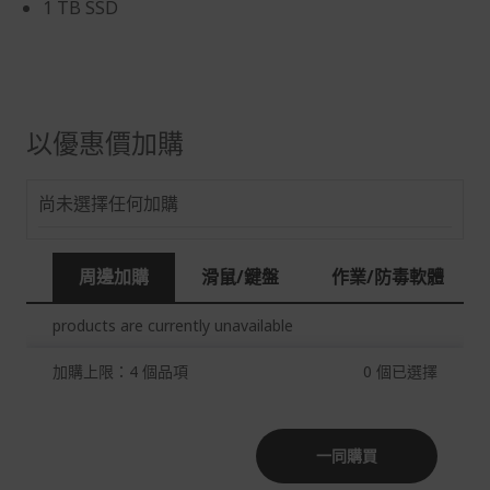
1 TB SSD
運宅配到府。
Acer旗下品牌商品除可宅配配送全台各地外，部分商品可
以選擇配送至全台各地服務中心。
在消費者完成訂單付款後兩個工作天內會安排訂單出貨，
以優惠價加購
非Acer旗下品牌商品依配合廠商規範，可能會有無法配送
外島的狀況，
尚未選擇任何加購
您可以於「我的訂單」內查詢訂單出貨狀態 (路徑：我的帳
號 > 我的訂單)。
實際的到貨時間依配合的物流商做安排，在無特殊狀況下
周邊加購
滑鼠/鍵盤
作業/防毒軟體
可在出貨後的兩個工作天內送達。
預購商品依商品頁面上的出貨時間安排，且有可能因實際
products are currently unavailable
生產狀況有延後情況發生。
加購上限：4 個品項
0
個已選擇
保固與售後服務
Acer旗下品牌商品保固期限與說明請參考此連結：
http
s://www.acer.com/tw-zh/support/warranty/product-wa
一同購買
rranties