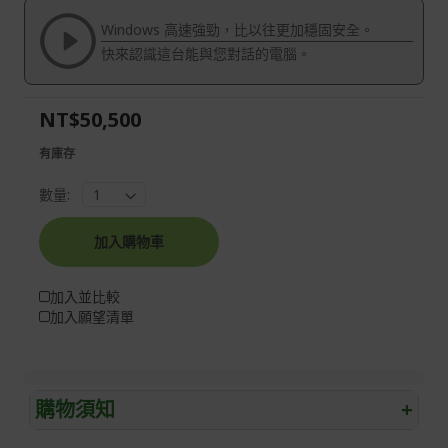
the
of
Windows 高速強勁，比以往更加穩固安全。
images
the
快來認識這台能與您對話的電腦。
gallery
images
gallery
NT$50,500
有庫存
數量:
加入購物車
加入並比較
加入願望清單
購物須知
+