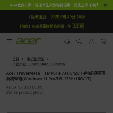
跳
×
Acer教育方案，專屬學生與教職員優惠，點此立即【申請加入】
到
內
⚡限時優惠：
22天 9時 49分 26秒
容
【加抽】全館Acer商品登錄再抽iPhone 18
試運氣
【
首頁
筆記型電腦
行動商務｜TravelMate / Extensa
Acer TravelMate｜TMP614-73T-54Z8 14吋終極輕薄
商務筆電(Windows 11 Pro/U5-125H/16G/1T)
Ref.
NX.B5QTA.005
Skip
to
Skip
the
to
end
the
of
beginning