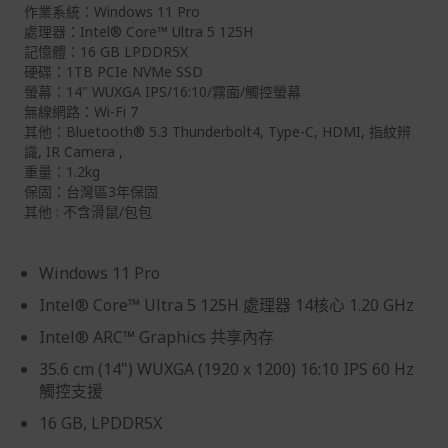
退/換貨須知
作業系統：Windows 11 Pro
處理器：Intel® Core™ Ultra 5 125H
本網站消費者享有商品到貨七天鑑賞期之權益(鑑賞期並非
記憶體：16 GB LPDDR5X
試用期)。
硬碟：1TB PCIe NVMe SSD
螢幕：14" WUXGA IPS/16:10/霧面/觸控螢幕
到貨七天內消費者有權申請退貨或換貨；超過七天以上(含
無線網路：Wi-Fi 7
假日)，恕無法辦理。
其他：Bluetooth® 5.3 Thunderbolt4, Type-C, HDMI, 指紋辨
退回之商品必須是全新狀態且完整包裝(含商品、附件、包
識, IR Camera ,
裝、紙箱及所有附隨文件或資料)。
重量：1.2kg
保固：台灣區3年保固
商品到貨後進行開箱前請全程錄影以確保自身權益 ! 非商
其他 : 不含滑鼠/包包
品本身瑕疵之退貨商品若有上述不完整之情況，本公司有
權向消費者收取相應的整新費用。
Windows 11 Pro
*遊戲光碟、軟體等影音商品屬智慧財產權之商品。依消費
者保護法第十九條第二項規定，一經拆封後恕不接受退換
Intel® Core™ Ultra 5 125H 處理器 14核心 1.20 GHz
貨。
Intel® ARC™ Graphics 共享內存
如有相關退換貨服務需求，您可以透過專線或服務信箱聯
35.6 cm (14") WUXGA (1920 x 1200) 16:10 IPS 60 Hz
繫客服。
觸控支援
配送服務
16 GB, LPDDR5X
本站商品除有特別標示收取運費之商品，其餘全館皆可免