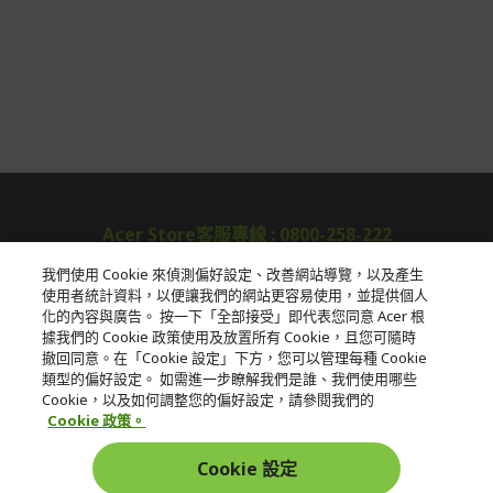
Acer Store客服專線 : 0800-258-222
我們使用 Cookie 來偵測偏好設定、改善網站導覽，以及產生
使用者統計資料，以便讓我們的網站更容易使用，並提供個人
關於宏碁
化的內容與廣告。 按一下「全部接受」即代表您同意 Acer 根
據我們的 Cookie 政策使用及放置所有 Cookie，且您可隨時
服務
撤回同意。在「Cookie 設定」下方，您可以管理每種 Cookie
類型的偏好設定。 如需進一步瞭解我們是誰、我們使用哪些
宏碁網路商城
Cookie，以及如何調整您的偏好設定，請參閱我們的
Cookie 政策。
帳戶
Cookie 設定
在社群上追蹤 Acer