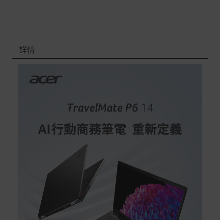
非Acer旗下品牌商品保固依各商品和之廠商有所不同，詳
情請參考商品說明。
如有相關保固問題以及售後服務問題，您可以透過專線或
服務信箱聯繫客服。
詳情
付款方式
本網站提供以下付款方式：
信用卡一次付清：支援Visa、Master Card及JCB卡
別
信用卡分期付款：限指定商品使用，滿1千享3期0利
率/滿1萬享3期0利率/滿3萬享12期0利率
銀行帳戶轉帳：使用一次性虛擬帳戶
LINEPAY(含iPASS MONEY)
Apple Pay：須使用行動裝置
Samsung Wallet (原Samsung Pay)：須使用行動裝
置