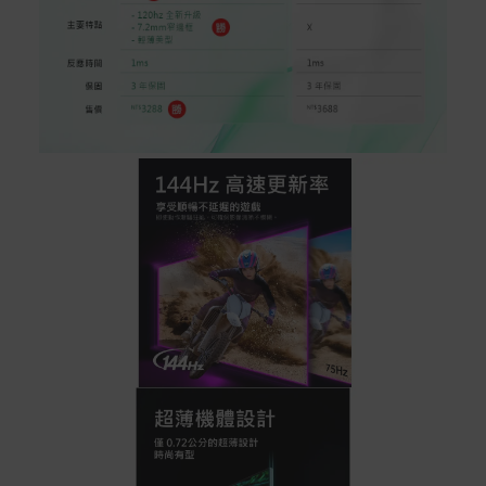
付款方式
本網站提供以下付款方式：
信用卡一次付清：支援Visa、Master Card及JCB卡
別
信用卡分期付款：限指定商品使用，滿1千享3期0利
率/滿1萬享3期0利率/滿3萬享12期0利率
銀行帳戶轉帳：使用一次性虛擬帳戶
LINEPAY(含iPASS MONEY)
Apple Pay：須使用行動裝置
Samsung Wallet (原Samsung Pay)：須使用行動裝
置