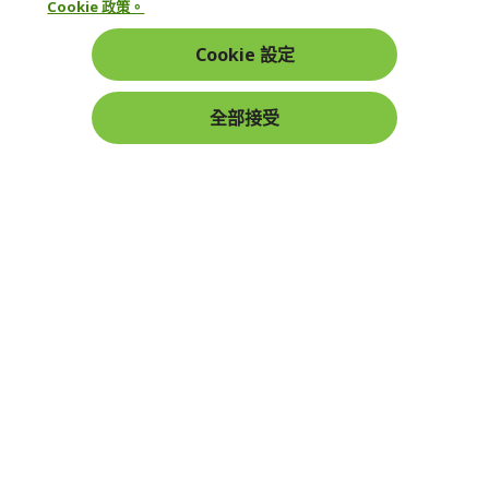
Cookie 政策。
帳戶
Cookie 設定
在社群上追蹤 Acer
全部接受
本網站提供之安全支付：
Acer Store | 宏碁官方商城 | 統一編號：20828393 | Acer 版權所有
台灣