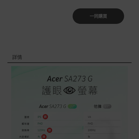
非Acer旗下品牌商品依配合廠商規範，可能會有無法配送
一同購買
外島的狀況，
您可以於「我的訂單」內查詢訂單出貨狀態 (路徑：我的帳
號 > 我的訂單)。
實際的到貨時間依配合的物流商做安排，在無特殊狀況下
可在出貨後的兩個工作天內送達。
詳情
預購商品依商品頁面上的出貨時間安排，且有可能因實際
生產狀況有延後情況發生。
保固與售後服務
Acer旗下品牌商品保固期限與說明請參考此連結：
http
s://www.acer.com/tw-zh/support/warranty/product-wa
rranties
非Acer旗下品牌商品保固依各商品和之廠商有所不同，詳
情請參考商品說明。
如有相關保固問題以及售後服務問題，您可以透過專線或
服務信箱聯繫客服。