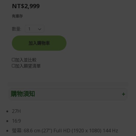
NT$2,999
gallery
images
gallery
有庫存
數量:
加入購物車
加入並比較
加入願望清單
購物須知
+
退/換貨須知
27H
本網站消費者享有商品到貨七天鑑賞期之權益(鑑賞期並非
16:9
試用期)。
螢幕: 68.6 cm (27") Full HD (1920 x 1080) 144 Hz
到貨七天內消費者有權申請退貨或換貨；超過七天以上(含