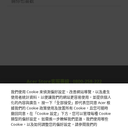
猜你也喜歡
Acer Store客服專線 : 0800-258-222
我們使用 Cookie 來偵測偏好設定、改善網站導覽，以及產生
使用者統計資料，以便讓我們的網站更容易使用，並提供個人
關於宏碁
化的內容與廣告。 按一下「全部接受」即代表您同意 Acer 根
據我們的 Cookie 政策使用及放置所有 Cookie，且您可隨時
服務
撤回同意。在「Cookie 設定」下方，您可以管理每種 Cookie
類型的偏好設定。 如需進一步瞭解我們是誰、我們使用哪些
宏碁網路商城
Cookie，以及如何調整您的偏好設定，請參閱我們的