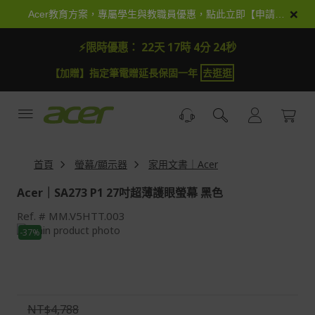
跳
×
Acer教育方案，專屬學生與教職員優惠，點此立即【申請加入】
到
內
⚡限時優惠：
22天 17時 4分 24秒
容
【加贈】指定筆電贈延長保固一年
去逛逛
首頁
螢幕/顯示器
家用文書｜Acer
Acer｜SA273 P1 27吋超薄護眼螢幕 黑色
Ref.
MM.V5HTT.003
Skip
-37%
to
Skip
the
to
end
the
of
beginning
the
of
NT$4,788
images
the