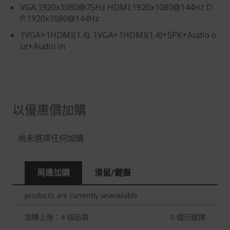
VGA:1920x1080@75Hz HDMI:1920x1080@144Hz D
假日)，恕無法辦理。
P:1920x1080@144Hz
退回之商品必須是全新狀態且完整包裝(含商品、附件、包
1VGA+1HDMI(1.4); 1VGA+1HDMI(1.4)+SPK+Audio o
裝、紙箱及所有附隨文件或資料)。
ut+Audio in
商品到貨後進行開箱前請全程錄影以確保自身權益 ! 非商
品本身瑕疵之退貨商品若有上述不完整之情況，本公司有
權向消費者收取相應的整新費用。
*遊戲光碟、軟體等影音商品屬智慧財產權之商品。依消費
者保護法第十九條第二項規定，一經拆封後恕不接受退換
以優惠價加購
貨。
如有相關退換貨服務需求，您可以透過專線或服務信箱聯
尚未選擇任何加購
繫客服。
配送服務
周邊加購
滑鼠/鍵盤
本站商品除有特別標示收取運費之商品，其餘全館皆可免
運宅配到府。
products are currently unavailable
Acer旗下品牌商品除可宅配配送全台各地外，部分商品可
以選擇配送至全台各地服務中心。
加購上限：4 個品項
0
個已選擇
在消費者完成訂單付款後兩個工作天內會安排訂單出貨，