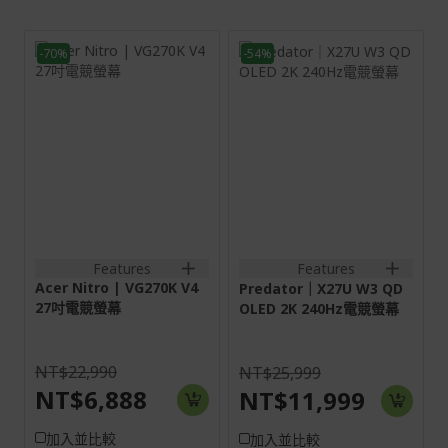
-70%
-54%
27H
26.5H
16:9
16:9
螢幕: 68.6 cm (27")
QD-OLED
4K UHD (3840 x
HDMI:2560x1440@240Hz
2160)
DP:2560x1440@240Hz
HDMI:3840x2160@160Hz
2HDMI(2.1)+1DisplayPort(1
DP:3840x2160@160Hz
out
DFR:1920x1080@320Hz
2HDMI(2.1)+1DisplayPort(1.4)+SPK+Audio
out
Features
Features
Acer Nitro | VG270K V4
Predator｜X27U W3 QD
27吋電競螢幕
OLED 2K 240Hz電競螢幕
NT$22,990
NT$25,999
NT$6,888
NT$11,999
加入並比較
加入並比較