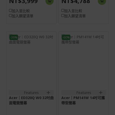
NT$3,999
NT$4,788
加入並比較
加入並比較
加入願望清單
加入願望清單
-36%
-60%
31.5H
14W
16:9
16:10
VA
螢幕: 35.6 cm (14")
WUXGA (1920 x
HDMI:1920x1080@240Hz
1200) 60 Hz
DP:1920x1080@240Hz
HDMI:1920x1200@60Hz
2HDMI(2.1)+1DisplayPort(1.4)+SPK+Audio
Type-
out
C:1920x1200@60Hz
1HDMI(1.4)+2Type-
C+SPK+Audio out
Features
Features
Acer｜ED320Q W0 32吋曲
Acer｜PM141W 14吋可攜
面電競螢幕
帶型螢幕