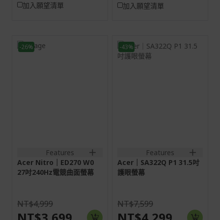
加入願望清單
加入願望清單
-26%
-43%
27H
31.5H
16:9
16:9
VA
IPS
HDMI:1920x1080@240Hz
VGA:1920x1080@75Hz
DP:1920x1080@240Hz
HDMI:1920x1080@144Hz
2HDMI(2.0)+1DisplayPort(1.4);
1VGA+1HDMI(1.4)+SPK+Aud
2HDMI(2.0)+1DisplayPort(1.4)+SPK+Audio
out+Audio in
out
Features
Features
Acer Nitro｜ED270 W0
Acer｜SA322Q P1 31.5吋
27吋240Hz電競曲面螢幕
護眼螢幕
NT$4,999
NT$7,599
NT$3,699
NT$4,299