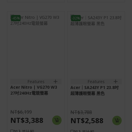
-45%
-32%
27H
23.8H
16:9
16:9
螢幕: 68.6 cm (27")
螢幕: 60.5 cm (23.8")
Full HD (1920 x 1080)
VGA:1920x1080@75Hz
240 Hz
HDMI:1920x1080@144Hz
HDMI:1920x1080@240Hz
DP:1920x1080@144Hz
DP:1920x1080@240Hz
1VGA+1HDMI(1.4);
2HDMI(2.0)+1DisplayPort(1.4)+SPK+Audio
1VGA+1HDMI(1.4)+SPK+Aud
out;
out+Audio in
2HDMI(2.0+1DisplayPort(1.4)
Features
Features
Acer Nitro | VG270 W3
Acer｜SA243Y P1 23.8吋
27吋240Hz電競螢幕
超薄護眼螢幕 黑色
NT$6,199
NT$3,788
NT$3,388
NT$2,588
加入並比較
加入並比較