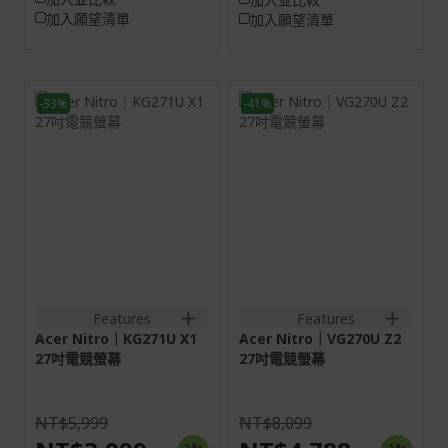
加入願望清單
加入願望清單
-33%
-41%
27H
27H
16:9
16:9
螢幕: 68.6 cm (27")
螢幕: 68.6 cm (27")
WQHD (2560 x 1440)
WQHD (2560 x 1440)
144 Hz
275 Hz
HDMI:2560x1440@144Hz
HDMI:2560x1440@144Hz
DP:2560x1440@200Hz
DP:2560x1440@275Hz
2HDMI(2.0)+1DisplayPort(1.4)+SPK+Audio
2HDMI(2.1)+1DisplayPort(1
out
out
Features
Features
Acer Nitro｜KG271U X1
Acer Nitro｜VG270U Z2
27吋電競螢幕
27吋電競螢幕
NT$5,999
NT$8,099