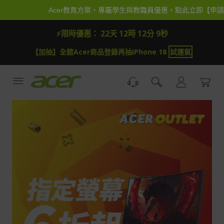
跳
Acer教育方案，專屬學生與教職員優惠，點此立即【申
到
內
⚡限時優惠：
22天 12時 12分 8秒
容
【加抽】全館Acer商品登錄再抽iPhone 18
試運氣