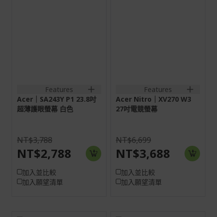
23.8H
27H
16:9
16:9
螢幕: 60.5 cm (23.8")
螢幕: 68.6 cm (27")
Full HD (1920 x 1080)
Full HD (1920 x 1080)
144 Hz
240 Hz
VGA:1920x1080@75Hz
HDMI:1920x1080@240Hz
HDMI:1920x1080@144Hz
DP:1920x1080@240Hz
DP:1920x1080@144Hz
2HDMI(2.0)+1DisplayPort(1.
1VGA+1HDMI(1.4);
2HDMI(2.0)+1DisplayPort(1
1VGA+1HDMI(1.4)+SPK+Audio
out;
Features
Features
out+Audio in
2HDMI(2.0)+1DisplayPort(1
out;
Acer｜SA243Y P1 23.8吋
Acer Nitro｜XV270 W3
2HDMI(2.0+1DisplayPort(1.4
超薄護眼螢幕 白色
27吋電競螢幕
NT$3,788
NT$6,699
NT$2,788
NT$3,688
加入並比較
加入並比較
加入願望清單
加入願望清單