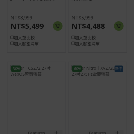
NT$8,999
NT$5,999
NT$5,499
NT$4,488
加入並比較
加入並比較
加入願望清單
加入願望清單
-30%
-60%
新品
面板尺寸：27吋
27H
畫面比例：16:9
16:9
螢幕: 68.6 cm (27")
IPS
Full HD (1920 x 1080)
HDMI:2560x1440@144Hz
60 Hz
DP:2560x1440@275Hz
最高解析度/刷新率：
2HDMI(2.1)+1DisplayPort(1
HDMI:1920x1080@60Hz
out
訊號輸入：
3HDMI(1.4)+RJ45+SPK+Audio
out+USB 2.0 (2down)
Features
Features