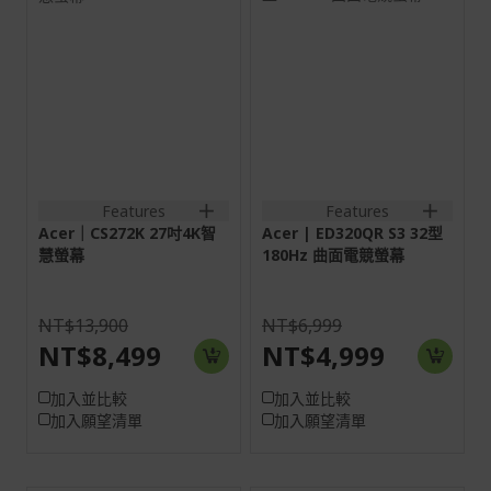
面板尺寸：27吋
螢幕: 80 cm (31.5")
Full HD (1920 x 1080)
畫面比例：16:9
165 Hz
螢幕: 68.6 cm (27")
4K UHD (3840 x
2160) 60 Hz
最高解析度/刷新率：
HDMI:1920x1080@60Hz
訊號輸入：
3HDMI(1.4)+RJ45+SPK+Audio
out+USB 2.0 (2down)
Features
Features
Acer｜CS272K 27吋4K智
Acer | ED320QR S3 32型
慧螢幕
180Hz 曲面電競螢幕
NT$13,900
NT$6,999
NT$8,499
NT$4,999
加入並比較
加入並比較
加入願望清單
加入願望清單