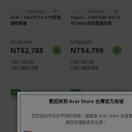
2HDMI(2.1)+1DisplayPort(1
1VGA+1HDMI(1.4)+SPK+Audio
out
out+Audio in
Features
Features
Acer｜KA272 P6 27吋節能
Aopen｜32HC5QR W0 32
護眼螢幕
吋240Hz曲面電腦螢幕
NT$5,499
NT$6,699
NT$2,788
NT$4,799
加入並比較
加入並比較
加入願望清單
加入願望清單
-67%
-54%
歡迎來到 Acer Store 台灣官方商城
27吋
15.6H
16:9
16:9
您目前似乎位於不同的地區，請留意 Acer Store 台灣
螢幕: 68.6 cm (27")
螢幕: 39.6 cm (15.6")
城目前僅配送至台灣。
4K UHD (3840 x
Full HD (1920 x 1080)
2160) 160 Hz
165 Hz