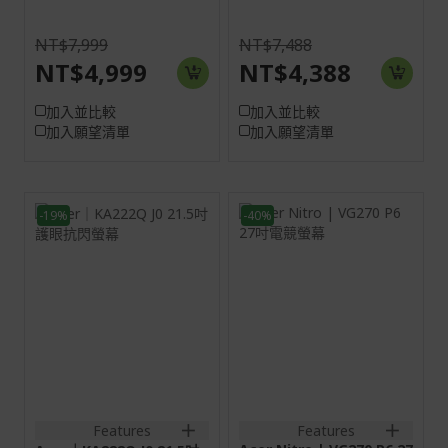
NT$7,999
NT$7,488
NT$4,999
NT$4,388
加入並比較
加入並比較
加入願望清單
加入願望清單
-19%
-40%
21.5H
27H
16:9
16:9
VA
IPS
VGA:1920x1080@75Hz
VGA:1920x1080@75Hz
HDMI:1920x1080@120Hz
HDMI:1920x1080@144Hz
DP:1920x1080@144Hz
1VGA+1HDMI(1.4);
1VGA+1HDMI(1.4)+SPK+Audio
1HDMI(1.4)+1DisplayPort(1.
out+Audio in
1HDMI(1.4)+1DisplayPort(1
out;
1VGA+1HDMI(1.4);
Features
Features
1VGA+1HDMI(1.4)+SPK+Aud