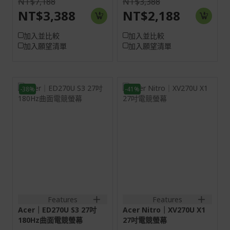
NT$7,188
NT$3,388
NT$3,388
NT$2,188
加入並比較
加入並比較
加入願望清單
加入願望清單
-38%
-41%
面板尺寸：27吋
27H
畫面比例：16:9
16:9
螢幕: 68.6 cm (27")
螢幕: 68.6 cm (27")
WQHD (2560 x 1440)
WQHD (2560 x 1440)
180 Hz
200 Hz
最高解析度/刷新率：
HDMI:2560x1440@144Hz
HDMI:2560x1440@144Hz;DP:2560x1440@180Hz
DP:2560x1440@200Hz
訊號輸入：
2HDMI(2.0)+1DisplayPort(1
2HDMI(2.0)+1DisplayPort(1.2);
out
2HDMI(2.0)+1DisplayPort(1.2)+SPK+Audio
Features
Features
out
Acer｜ED270U S3 27吋
Acer Nitro｜XV270U X1
180Hz曲面電競螢幕
27吋電競螢幕