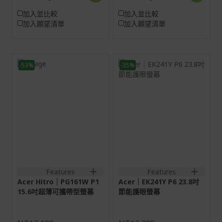
加入並比較
加入並比較
加入願望清單
加入願望清單
-53%
-35%
16W
23.8H
16:10
16:9
IPS
螢幕: 60.5 cm (23.8")
Full HD (1920 x 1080)
HDMI:1920x1200@120Hz
144 Hz
Type-
C:1920x1200@144Hz
VGA:1920x1080@75Hz
HDMI:1920x1080@144Hz
1HDMI(1.4)+2Type-
DP:1920x1080@144Hz
C+SPK+Audio out
1HDMI(1.4)+1DisplayPort(1.
1HDMI(1.4)+1DisplayPort(1
Features
Features
out;
1VGA+1HDMI(1.4);
Acer Hitro｜PG161W P1
Acer｜EK241Y P6 23.8吋
1VGA+1HDMI(1.4)+SPK+Aud
15.6吋超薄可攜帶型螢幕
節能護眼螢幕
out+Audio in