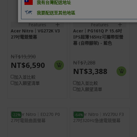
HDMI:3840x2160@160Hz
HDMI:1920x1080@165Hz
我有台灣配送地址
DP:3840x2160@160Hz
Type-
C:1920x1080@165Hz
我要配送至其他地區
2HDMI(2.1)+1DisplayPort(1.4)+SPK+Audio
out
1miniHDMI+2Type-
C+SPK+Audio
Features
Features
out+USB 2.0 (1down)
Acer Nitro｜VG272K V3
Acer｜PG161Q P 15.6吋
27吋電競螢幕
IPS超薄165Hz可攜帶型螢
幕 (自帶腳架) - 藍色
NT$19,990
NT$7,288
NT$6,590
NT$3,388
加入並比較
加入願望清單
加入並比較
加入願望清單
-22%
-64%
27H
27H
16:9
16:9