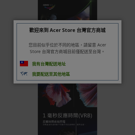
付款方式
本網站提供以下付款方式：
信用卡一次付清：支援Visa、Master Card及JCB卡
歡迎來到 Acer Store 台灣官方商城
別
信用卡分期付款：限指定商品使用，滿1千享3期0利
您目前似乎位於不同的地區，請留意 Acer
率/滿1萬享3期0利率/滿3萬享12期0利率
Store 台灣官方商城目前僅配送至台灣。
銀行帳戶轉帳：使用一次性虛擬帳戶
我有台灣配送地址
LINEPAY(含iPASS MONEY)
我要配送至其他地區
Apple Pay：須使用行動裝置
Samsung Wallet (原Samsung Pay)：須使用行動裝
置