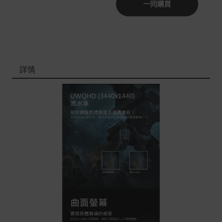
一同購買
非Acer旗下品牌商品依配合廠商規範，可能會有無法配送
外島的狀況，
您可以於「我的訂單」內查詢訂單出貨狀態 (路徑：我的帳
號 > 我的訂單)。
詳情
實際的到貨時間依配合的物流商做安排，在無特殊狀況下
可在出貨後的兩個工作天內送達。
預購商品依商品頁面上的出貨時間安排，且有可能因實際
生產狀況有延後情況發生。
保固與售後服務
Acer旗下品牌商品保固期限與說明請參考此連結：
http
s://www.acer.com/tw-zh/support/warranty/product-wa
rranties
非Acer旗下品牌商品保固依各商品和之廠商有所不同，詳
情請參考商品說明。
如有相關保固問題以及售後服務問題，您可以透過專線或
服務信箱聯繫客服。