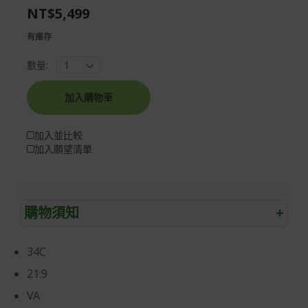
NT$5,499
gallery
images
gallery
有庫存
數量:
加入購物車
加入並比較
加入願望清單
購物須知
+
退/換貨須知
34C
本網站消費者享有商品到貨七天鑑賞期之權益(鑑賞期並非
21:9
試用期)。
VA
到貨七天內消費者有權申請退貨或換貨；超過七天以上(含