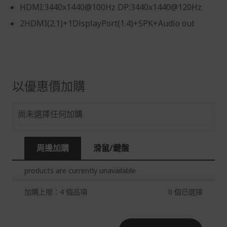
HDMI:3440x1440@100Hz DP:3440x1440@120Hz
假日)，恕無法辦理。
2HDMI(2.1)+1DisplayPort(1.4)+SPK+Audio out
退回之商品必須是全新狀態且完整包裝(含商品、附件、包
裝、紙箱及所有附隨文件或資料)。
商品到貨後進行開箱前請全程錄影以確保自身權益 ! 非商
品本身瑕疵之退貨商品若有上述不完整之情況，本公司有
權向消費者收取相應的整新費用。
以優惠價加購
*遊戲光碟、軟體等影音商品屬智慧財產權之商品。依消費
者保護法第十九條第二項規定，一經拆封後恕不接受退換
貨。
尚未選擇任何加購
如有相關退換貨服務需求，您可以透過專線或服務信箱聯
繫客服。
周邊加購
滑鼠/鍵盤
配送服務
products are currently unavailable
本站商品除有特別標示收取運費之商品，其餘全館皆可免
運宅配到府。
加購上限：4 個品項
0
個已選擇
Acer旗下品牌商品除可宅配配送全台各地外，部分商品可
以選擇配送至全台各地服務中心。
在消費者完成訂單付款後兩個工作天內會安排訂單出貨，