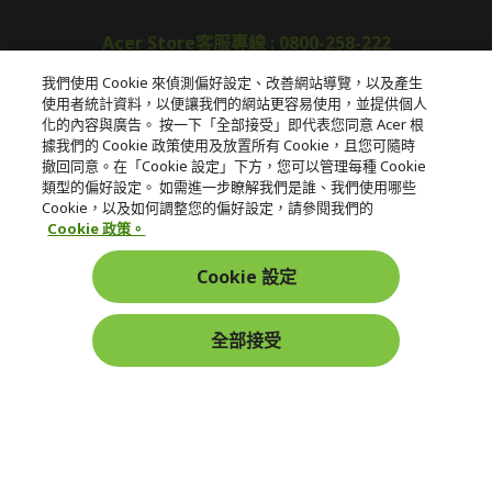
Acer Store客服專線 : 0800-258-222
我們使用 Cookie 來偵測偏好設定、改善網站導覽，以及產生
使用者統計資料，以便讓我們的網站更容易使用，並提供個人
關於宏碁
化的內容與廣告。 按一下「全部接受」即代表您同意 Acer 根
據我們的 Cookie 政策使用及放置所有 Cookie，且您可隨時
服務
撤回同意。在「Cookie 設定」下方，您可以管理每種 Cookie
類型的偏好設定。 如需進一步瞭解我們是誰、我們使用哪些
宏碁網路商城
Cookie，以及如何調整您的偏好設定，請參閱我們的
Cookie 政策。
帳戶
Cookie 設定
在社群上追蹤 Acer
全部接受
本網站提供之安全支付：