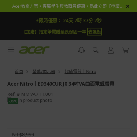
跳
×
Acer教育方案，專屬學生與教職員優惠，點此立即【申請加入】
到
內
⚡限時優惠：
24天 2時 37分 0秒
容
【加贈】指定筆電贈延長保固一年
去逛逛
首頁
螢幕/顯示器
超值電競｜Nitro
Acer Nitro｜ED340CUR J0 34吋VA曲面電競螢幕
Ref.
MM.VA7TT.001
Skip
-39%
to
Skip
the
to
end
the
of
beginning
the
of
NT$8,999
images
the