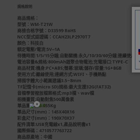
規格說明
商品規格：
型號：WM-T21W
商檢合格字號：D33599 RoHS
NCC型式認證碼：CCAH23LP2970T7
顏色：科技白
額定電壓/電流:5V⎓1A
待機時間:1/5/15分鐘;自動關機:永久/10/30/60分鐘;連續使用
電池容量&規格:800mAh鋰聚合物電池;充電接口:TYPE-C
商品材質:機身:PC+ABS;螢幕:玻璃;儲存/容量:1G+8GB
使用方式:離線使用;連網方式:WIFI、手機熱點
掃描字體大小範圍建議3.5~8mm
TF記憶卡(micro SD)規格:最大支援32G(FAT32)
音檔學習撥放檔案格式:mp3檔、wav檔
相機畫質:自動對焦500萬像素
×
單品重量：0.055Kg
單品尺寸(mm)：145X40X16
開學裝備全面降價
彩盒尺寸(mm)：190X70X37
配件清單:USB充電線x1,產品說明書x1
國際條碼：4710577763722
商品原產地：中國