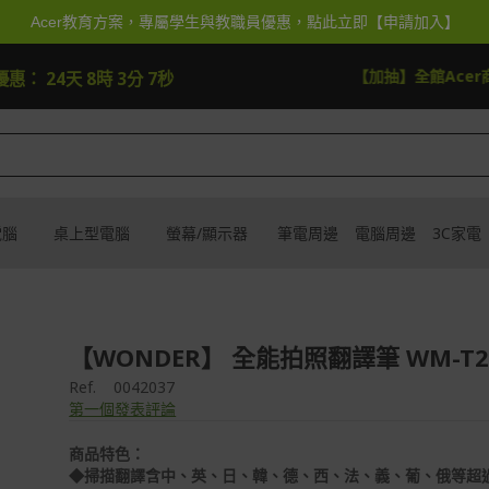
Acer教育方案，專屬學生與教職員優惠，點此立即【申請加入】
8
試運氣
【周抽】周周抽即享券$5
優惠：
24天 8時 3分 7秒
電腦
桌上型電腦
螢幕/顯示器
筆電周邊
電腦周邊
3C家電
【WONDER】 全能拍照翻譯筆 WM-T2
Ref.
0042037
第一個發表評論
商品特色：
◆掃描翻譯含中、英、日、韓、德、西、法、義、葡、俄等超過