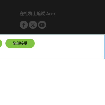
如有相關保固問題以及售後服務問題，
您可以透過專線或服務信箱聯繫客服。
在社群上追蹤 Acer
付款方式
本網站提供以下付款方式：
信用卡一次付清：支援Visa、
Master Card及JCB卡別
全部接受
信用卡分期付款：限指定商品使
用，滿1千享3期0利率/滿1萬享3
期0利率/滿3萬享12期0利率
銀行帳戶轉帳：使用一次性虛擬
帳戶
LINEPAY(含iPASS MONEY)
Apple Pay：須使用行動裝置
台灣
Samsung Wallet (原Samsung
Pay)：須使用行動裝置