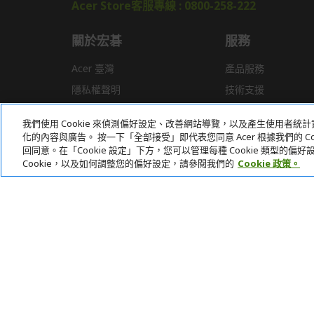
Acer Store客服專線 : 0800-258-222
關於宏碁
服務
Acer 臺灣
產品服務
隱私權聲明
技術支援
新聞
驅動程式
我們使用 Cookie 來偵測偏好設定、改善網站導覽，以及產生使用者
獎項
常見問題
化的內容與廣告。 按一下「全部接受」即代表您同意 Acer 根據我們的 Coo
回同意。在「Cookie 設定」下方，您可以管理每種 Cookie 類型的
Cookie，以及如何調整您的偏好設定，請參閱我們的
Cookie 政策。
本網站提供之安全支付：
Acer Store | 宏碁官方商城 | 統一編號：20828393 | Acer 版權所有