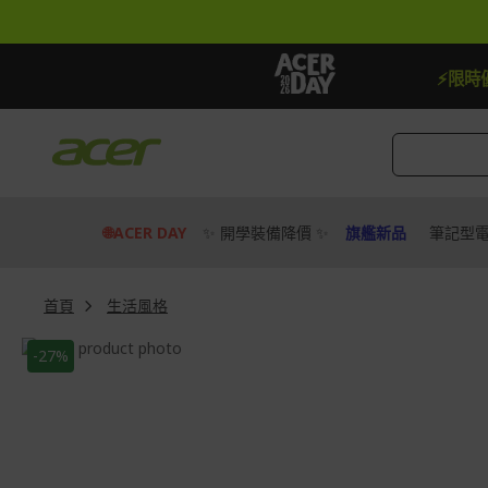
跳
到
內
容
【加抽】全館Acer商品登錄再抽iPhone 1
⚡限時
🌐ACER DAY
✨ 開學裝備降價 ✨
旗艦新品
筆記型
首頁
生活風格
Skip
-27%
to
Skip
the
to
end
the
of
beginning
the
of
images
the