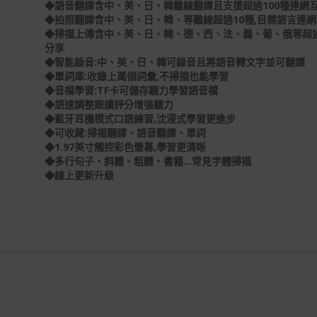
◆語音翻譯含中、英、日、韓離線翻譯且支援超過100種連網
◆拍照翻譯含中、英、日、韓、等離線超過10種,目標語言連網
◆掃描上傳含中、英、日、韓、德、西、法、義、葡、俄等超過
分享
◆智能錄音:中、英、日、韓可錄音且將語音轉文字並可翻譯
◆單詞庫:收錄上萬個詞彙,不掃描也能學習
◆音檔學習:TF卡可儲存聽力學習語音檔
◆語速調整跟讀評分增強聽力
◆藍牙耳機模式口語練習,沈浸式學習更進步
◆可收藏:掃描翻譯、語音翻譯、單詞
◆1.97英寸觸控彩色螢幕,學習更清晰
◆多行句子、斜體、粗體、書籍...常見字體掃描
◆線上更新升級