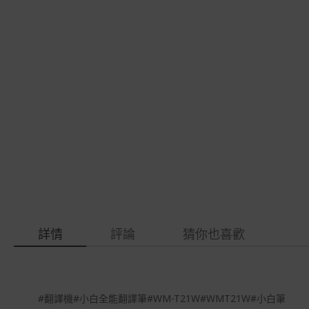
gallery
images
gallery
詳情
評論
猜你也喜歡
#翻譯機#小白全能翻譯筆#WM-T21W#WMT21W#小白筆