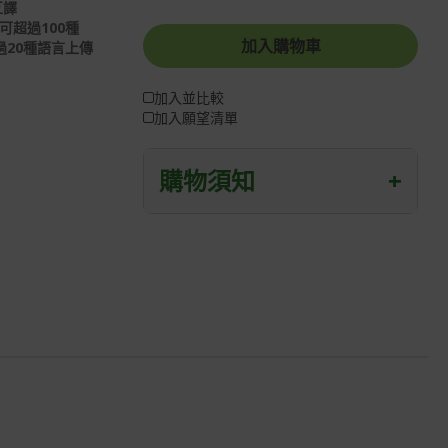
互譯
可超過100種
加入購物車
20種語言上傳
加入並比較
加入願望清單
購物須知
+
退/換貨須知
本網站消費者享有商品到貨七天鑑賞期
之權益(鑑賞期並非試用期)。
到貨七天內消費者有權申請退貨或換
貨；超過七天以上(含假日)，恕無法辦
理。
退回之商品必須是全新狀態且完整包裝
(含商品、附件、包裝、紙箱及所有附隨
文件或資料)。