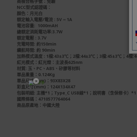
商檢合格字號：免驗
NCC型式認證碼：
顏色：月光白
額定輸入電壓/電流 : 5V ⎓ 1A
電池容量: 1000mAH
總額定消耗電功率:3.7W
額定電壓 : 3.7V
充電時間: 約150min
續航時間: 約 90min
加熱模式溫度 : 1檔:43±3℃；2檔:44±3℃；3檔:45±3℃；4檔:4
紅光模式：紅光燈：主波長625nm
材質: 玉、PC、ABS、矽膠等材料
單品重量：0.124Kg
×
單品尺寸(mm)：93X83X28
彩盒尺寸(mm)：124X134X47
開學裝備全面降價
包裝明細: 主機*1；Type_
國際條碼：4710577764064
商品原產地：中國大陸