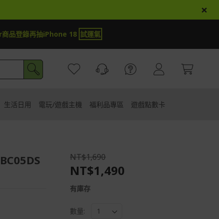
×
商品登錄再抽iPhone 18
試運氣
生活日用
電玩/遊戲主機
福利品專區
遊戲點數卡
NT$1,690
C05DS
NT$1,490
有庫存
數量: