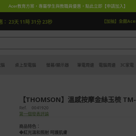
Acer教育方案，專屬學生與教職員優惠，點此立即【申請加入】
逛逛
【加抽】全館Acer
惠：
23天 11時 31分 23秒
電腦
桌上型電腦
螢幕/顯示器
筆電周邊
電腦周邊
3C家電
【THOMSON】溫感按摩金絲玉梳 TM-B
Ref.
0041920
第一個發表評論
商品特色：
◆紅光溫和照射 呵護肌膚