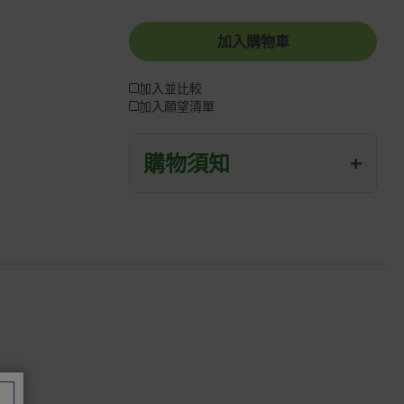
加入購物車
加入並比較
加入願望清單
購物須知
+
退/換貨須知
本網站消費者享有商品到貨七天鑑賞期
之權益(鑑賞期並非試用期)。
到貨七天內消費者有權申請退貨或換
貨；超過七天以上(含假日)，恕無法辦
理。
退回之商品必須是全新狀態且完整包裝
(含商品、附件、包裝、紙箱及所有附隨
文件或資料)。