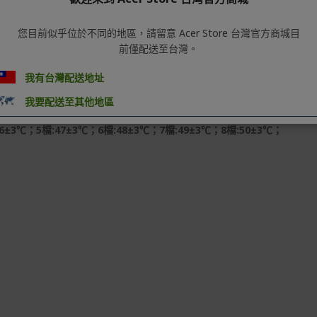
您目前似乎位於不同的地區，請留意 Acer Store 台灣官方商城目
前僅配送至台灣。
我有台灣配送地址
我要配送至其他地區
6±3℃；5檔:47±3℃；6檔:48±3℃；7檔:49±3℃；8檔:50±3℃；
C USB線*1；說明書（含保修卡）*1