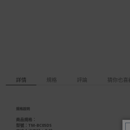
gallery
images
gallery
詳情
規格
評論
猜你也喜
規格說明
商品規格：
型號：TM-BC05DS