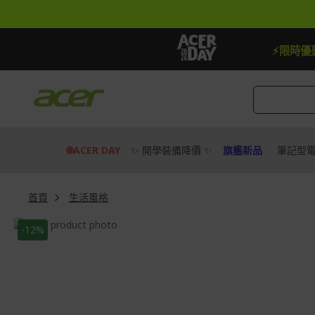
跳
到
內
容
【加贈】指定筆電贈延長保固一年
去
⚡限時優
🌐ACER DAY
✨ 開學裝備降價 ✨
旗艦新品
筆記型
首頁
生活風格
Skip
-12%
to
Skip
the
to
end
the
of
beginning
the
of
images
the