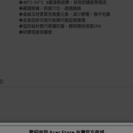
◆40°C-53°C 8檔溫熱按摩，有效舒緩疲勞頭皮
◆圓潤梳齒，抓揉穴位，疏通經絡
◆金絲玉材質富含微量元素，减少靜電，撫平毛躁
◆全身刮痧可提升新陳代謝促進循環
◆弧形設計輕巧便攜好握，隨時隨地深度SPA
◆矽膠底座保護套
歡
歡迎來到 Acer Store 台灣官方商城