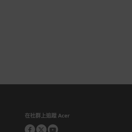
會安排訂單出貨，
非Acer旗下品牌商品依配合廠商規範，
可能會有無法配送外島的狀況，
您可以於「我的訂單」內查詢訂單出貨
狀態 (路徑：我的帳號 > 我的訂單)。
實際的到貨時間依配合的物流商做安
排，在無特殊狀況下可在出貨後的兩個
工作天內送達。
預購商品依商品頁面上的出貨時間安
排，且有可能因實際生產狀況有延後情
況發生。
保固與售後服務
Acer旗下品牌商品保固期限與說明請參
考此連結：
https://www.acer.com/tw-
zh/support/warranty/product-
warranties
在社群上追蹤 Acer
非Acer旗下品牌商品保固依各商品和之
廠商有所不同，詳情請參考商品說明。