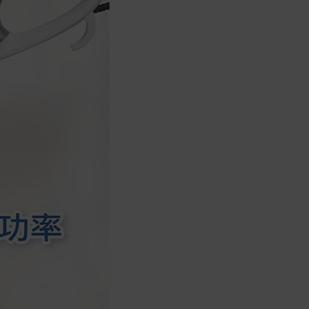
會安排訂單出貨，
非Acer旗下品牌商品依配合廠商規範，
可能會有無法配送外島的狀況，
您可以於「我的訂單」內查詢訂單出貨
狀態 (路徑：我的帳號 > 我的訂單)。
實際的到貨時間依配合的物流商做安
排，在無特殊狀況下可在出貨後的兩個
工作天內送達。
預購商品依商品頁面上的出貨時間安
排，且有可能因實際生產狀況有延後情
況發生。
保固與售後服務
Acer旗下品牌商品保固期限與說明請參
考此連結：
https://www.acer.com/tw-
zh/support/warranty/product-
warranties
非Acer旗下品牌商品保固依各商品和之
廠商有所不同，詳情請參考商品說明。