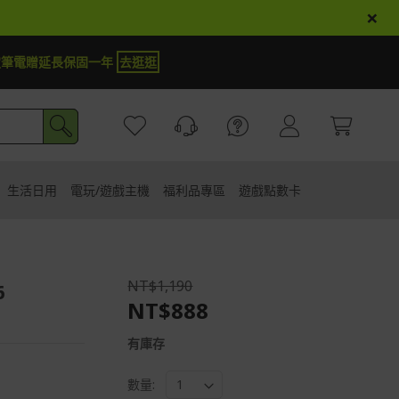
×
電贈延長保固一年
去逛逛
生活日用
電玩/遊戲主機
福利品專區
遊戲點數卡
NT$1,190
6
NT$888
有庫存
數量: