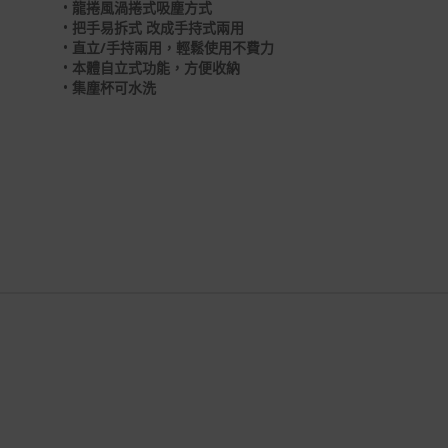
•
龍捲風渦捲式吸塵方式
•
把手易拆式 改成手持式兩用
•
直立/手持兩用，輕鬆使用不費力
•
本體自立式功能，方便收納
•
集塵杯可水洗