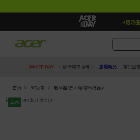
跳
到
內
容
【贈品】指定機種贈最高$888即享券
快去搶
⚡限時
🌐ACER DAY
✨ 開學裝備降價 ✨
旗艦新品
筆記型
首頁
3C家電
吸塵器/洗地機/掃地機器人
Skip
-25%
to
Skip
the
to
end
the
of
beginning
the
of
images
the