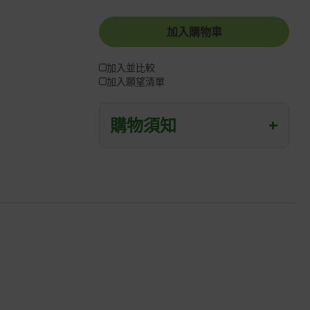
加入購物車
加入並比較
加入願望清單
購物須知
+
退/換貨須知
本網站消費者享有商品到貨七天鑑賞期
之權益(鑑賞期並非試用期)。
到貨七天內消費者有權申請退貨或換
貨；超過七天以上(含假日)，恕無法辦
理。
退回之商品必須是全新狀態且完整包裝
(含商品、附件、包裝、紙箱及所有附隨
文件或資料)。