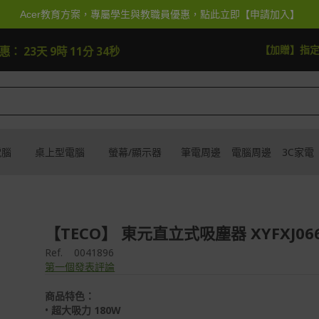
Acer教育方案，專屬學生與教職員優惠，點此立即【申請加入】
【加贈】指定筆
優惠：
23天 9時 11分 32秒
電腦
桌上型電腦
螢幕/顯示器
筆電周邊
電腦周邊
3C家電
【TECO】 東元直立式吸塵器 XYFXJ06
Ref.
0041896
第一個發表評論
商品特色：
•
超大吸力 180W