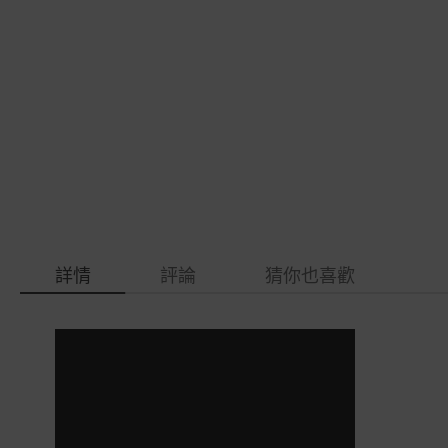
gallery
images
gallery
詳情
評論
猜你也喜歡