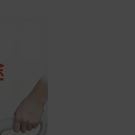
商品到貨後進行開箱前請全程錄影以確
保自身權益 ! 非商品本身瑕疵之退貨商
品若有上述不完整之情況，本公司有權
向消費者收取相應的整新費用。
*遊戲光碟、軟體等影音商品屬智慧財
產權之商品。依消費者保護法第十九條
第二項規定，一經拆封後恕不接受退換
貨。
如有相關退換貨服務需求，您可以透過
專線或服務信箱聯繫客服。
配送服務
本站商品除有特別標示收取運費之商
品，其餘全館皆可免運宅配到府。
Acer旗下品牌商品除可宅配配送全台各
地外，部分商品可以選擇配送至全台各
地服務中心。
在消費者完成訂單付款後兩個工作天內