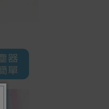
如有相關保固問題以及售後服務問題，
您可以透過專線或服務信箱聯繫客服。
付款方式
本網站提供以下付款方式：
信用卡一次付清：支援Visa、
Master Card及JCB卡別
信用卡分期付款：限指定商品使
用，滿1千享3期0利率/滿1萬享3
期0利率/滿3萬享12期0利率
銀行帳戶轉帳：使用一次性虛擬
帳戶
LINEPAY(含iPASS MONEY)
Apple Pay：須使用行動裝置
Samsung Wallet (原Samsung
Pay)：須使用行動裝置