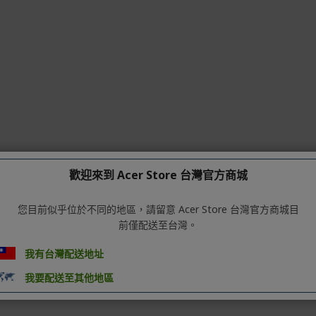
歡迎來到 Acer Store 台灣官方商城
您目前似乎位於不同的地區，請留意 Acer Store 台灣官方商城目
適，請立即停用或洽專業醫師。 ※商品請保存於陰涼乾燥處，勿直接照射
前僅配送至台灣。
影，如有異常請即時聯絡我們。 ※對於商品有任何疑問，請先不要拆封，
時退回商品務必保持包裝外盒完整，已拆封使用過、無法恢復原狀等，均恕
我有台灣配送地址
Not for sale、Tester等字樣，為免消費者收受商品後有所疑
我要配送至其他地區
官網查閱，謝謝！