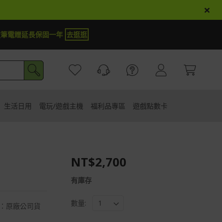
×
定筆電贈延長保固一年
去逛逛
生活日用
電玩/遊戲主機
福利品專區
遊戲點數卡
NT$2,700
有庫存
數量:
貨源：原廠公司貨