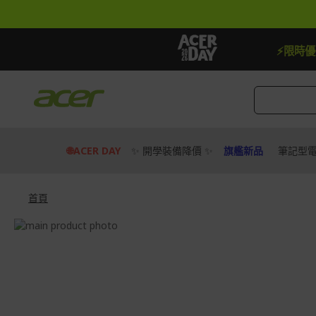
跳
到
內
容
【贈品】指定機種贈最高$888即享券
⚡限時
🌐ACER DAY
✨ 開學裝備降價 ✨
旗艦新品
筆記型
首頁
Skip
to
Skip
the
to
end
the
of
beginning
the
of
images
the