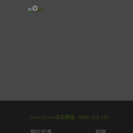
×
開學裝備全面降價
Acer Store客服專線 : 0800-258-222
關於宏碁
服務