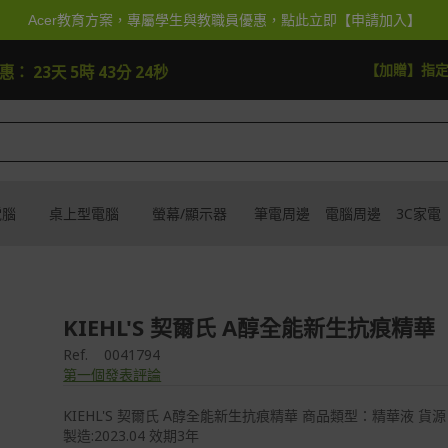
Acer教育方案，專屬學生與教職員優惠，點此立即【申請加入】
快去搶
【加贈】指
優惠：
23天 5時 43分 23秒
電腦
桌上型電腦
螢幕/顯示器
筆電周邊
電腦周邊
3C家電
KIEHL'S 契爾氏 A醇全能新生抗痕精華
Ref.
0041794
第一個發表評論
KIEHL'S 契爾氏 A醇全能新生抗痕精華 商品類型：精華液 
製造:2023.04 效期3年