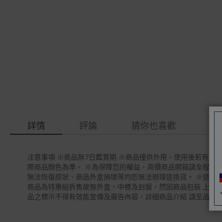
gallery
images
gallery
詳情
評論
猜你也喜歡
注意事項 ※商品無7日鑑賞期 ※商品僅供外用，使用後若有不
際商品顏色為準。 ※為保障您的權益，高價商品開箱請全程錄
無法恢復原狀、商品外盒損壞等均恕無法辦理退換貨。 ※退貨
商品為特惠組拆售故無外盒、中標及封膜，然因商品包裝 上有贈品、
品之標示不得有效能宣傳及廣告內容，詳細商品介紹 請至品牌