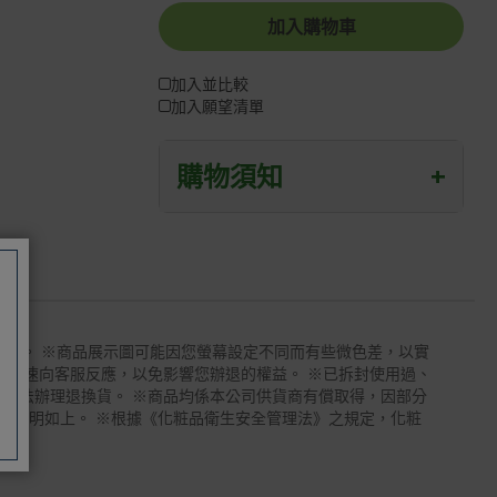
加入購物車
加入並比較
加入願望清單
購物須知
+
退/換貨須知
本網站消費者享有商品到貨七天鑑賞期
之權益(鑑賞期並非試用期)。
到貨七天內消費者有權申請退貨或換
太陽。 ※商品展示圖可能因您螢幕設定不同而有些微色差，以實
貨；超過七天以上(含假日)，恕無法辦
請儘速向客服反應，以免影響您辦退的權益。 ※已拆封使用過、
理。
無法辦理退換貨。 ※商品均係本公司供貨商有償取得，因部分
慮，特此說明如上。 ※根據《化粧品衛生安全管理法》之規定，化粧
退回之商品必須是全新狀態且完整包裝
(含商品、附件、包裝、紙箱及所有附隨
文件或資料)。