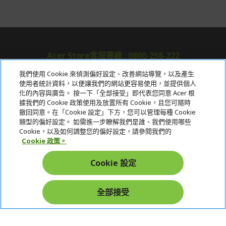
Acer Store客服專線 : 0800-258-222
我們使用 Cookie 來偵測偏好設定、改善網站導覽，以及產生
使用者統計資料，以便讓我們的網站更容易使用，並提供個人
關於宏碁
化的內容與廣告。 按一下「全部接受」即代表您同意 Acer 根
據我們的 Cookie 政策使用及放置所有 Cookie，且您可隨時
服務
撤回同意。在「Cookie 設定」下方，您可以管理每種 Cookie
類型的偏好設定。 如需進一步瞭解我們是誰、我們使用哪些
宏碁網路商城
Cookie，以及如何調整您的偏好設定，請參閱我們的
Cookie 政策。
帳戶
Cookie 設定
在社群上追蹤 Acer
全部接受
本網站提供之安全支付：