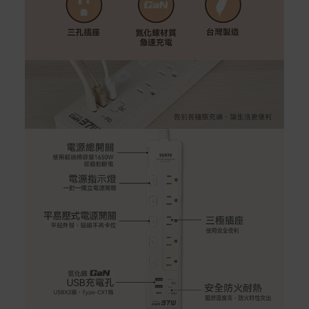
預購商品依商品頁面上的出貨時間安排，且有可能因實際
生產狀況有延後情況發生。
保固與售後服務
Acer旗下品牌商品保固期限與說明請參考此連結：
http
s://www.acer.com/tw-zh/support/warranty/product-wa
rranties
非Acer旗下品牌商品保固依各商品和之廠商有所不同，詳
情請參考商品說明。
如有相關保固問題以及售後服務問題，您可以透過專線或
服務信箱聯繫客服。
付款方式
本網站提供以下付款方式：
信用卡一次付清：支援Visa、Master Card及JCB卡
別
信用卡分期付款：限指定商品使用，滿1千享3期0利
率/滿1萬享3期0利率/滿3萬享12期0利率