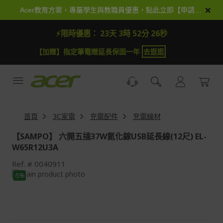
跳
×
Acer教育方案，專屬學生與教職員優惠，點此立即【申請加入】
到
內
⚡限時優惠：
23天 3時 52分 25秒
容
【加贈】指定筆電贈延長保固一年
去逛逛
首頁
3C家電
充電配件
充電線材
【SAMPO】 六開五插37W氮化鎵USB延長線(12尺) EL-
W65R12U3A
Ref.
0040911
Skip
-5%
to
Skip
the
to
end
the
of
beginning