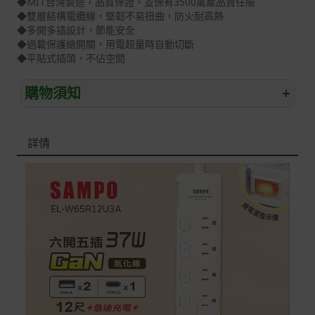
◆MIT台灣製造，品質保證，並保有3500萬產品責任險
◆雙層結構電纜線，堅韌不易扭曲，防火耐高熱
◆多開多插設計，節能安全
◆過載保護總開關，用電超量時自動切斷
◆平貼式插頭，不佔空間
購物須知
+
退/換貨須知
詳情
本網站消費者享有商品到貨七天鑑賞期之權益(鑑賞期並非
試用期)。
到貨七天內消費者有權申請退貨或換貨；超過七天以上(含
假日)，恕無法辦理。
退回之商品必須是全新狀態且完整包裝(含商品、附件、包
裝、紙箱及所有附隨文件或資料)。
商品到貨後進行開箱前請全程錄影以確保自身權益 ! 非商
品本身瑕疵之退貨商品若有上述不完整之情況，本公司有
權向消費者收取相應的整新費用。
*遊戲光碟、軟體等影音商品屬智慧財產權之商品。依消費