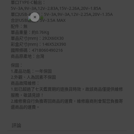
單口TYPE-C輸出：
5V⎓3A,9V⎓3A,12V⎓2.83A,15V⎓2.26A,20V⎓1.85A
單口USB-A輸出：5V⎓3A,9V⎓3A,12V⎓2.25A,20V⎓1.35A
×
開學裝備全面降價
合計USB輸出：5V⎓3.5A MAX
配件：無
單品重量：約0.76Kg
單品尺寸(mm)：292X60X30
彩盒尺寸(mm)：146X52X390
國際條碼：4718060490216
商品原產地：台灣
保固：
1.產品功能：一年保固
2.外觀、人為因素不保固
商品故障維修：
1.如已超過了七天鑑賞期的退換貨時效，故該商品僅提供維修
服務，敬請見諒！
2.維修需自行負擔寄回商品的運費，維修廠商則會幫您負擔寄
還商品的運費。
評論