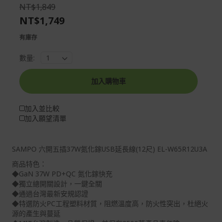
the
of
NT$1,849
images
the
NT$1,749
gallery
images
gallery
有庫存
數量:
加入購物車
加入並比較
加入願望清單
SAMPO 六開五插37W氮化鎵USB延長線(12尺) EL-W65R12U3A
商品特色：
◆GaN 37W PD+QC 氮化鎵快充
◆獨立總開關設計，一鍵全關
◆通過台灣最新安規認證
◆特選防火PC工程塑料材質，阻燃溫度高，防火性突出，杜絕火
源的產生與蔓延