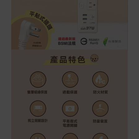
者保護法第十九條第二項規定，一經拆封後恕不接受退換
貨。
如有相關退換貨服務需求，您可以透過專線或服務信箱聯
繫客服。
配送服務
本站商品除有特別標示收取運費之商品，其餘全館皆可免
運宅配到府。
Acer旗下品牌商品除可宅配配送全台各地外，部分商品可
以選擇配送至全台各地服務中心。
在消費者完成訂單付款後兩個工作天內會安排訂單出貨，
非Acer旗下品牌商品依配合廠商規範，可能會有無法配送
外島的狀況，
您可以於「我的訂單」內查詢訂單出貨狀態 (路徑：我的帳
號 > 我的訂單)。
實際的到貨時間依配合的物流商做安排，在無特殊狀況下
可在出貨後的兩個工作天內送達。