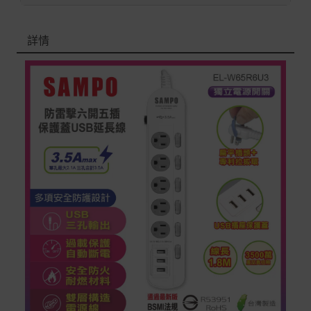
退/換貨須知
詳情
本網站消費者享有商品到貨七天鑑賞期之權益(鑑賞期並非
試用期)。
到貨七天內消費者有權申請退貨或換貨；超過七天以上(含
假日)，恕無法辦理。
退回之商品必須是全新狀態且完整包裝(含商品、附件、包
裝、紙箱及所有附隨文件或資料)。
商品到貨後進行開箱前請全程錄影以確保自身權益 ! 非商
品本身瑕疵之退貨商品若有上述不完整之情況，本公司有
權向消費者收取相應的整新費用。
*遊戲光碟、軟體等影音商品屬智慧財產權之商品。依消費
者保護法第十九條第二項規定，一經拆封後恕不接受退換
貨。
如有相關退換貨服務需求，您可以透過專線或服務信箱聯
繫客服。
配送服務