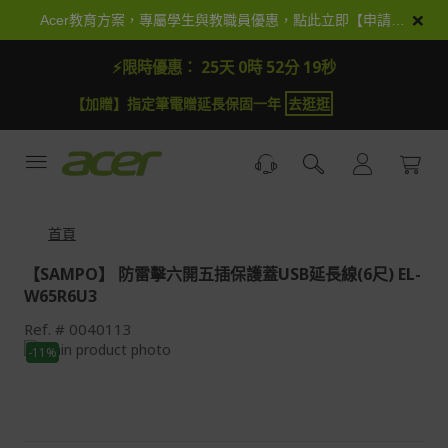
跳
×
Acer教育方案，專屬學生與教職員優惠，點此立即【申請加入】
到
內
⚡限時優惠：
25天 0時 52分 19秒
容
【加抽】全館Acer商品登錄再抽iPhone 18
試運氣
首頁
【SAMPO】 防雷擊六開五插保護蓋USB延長線(6尺) EL-
W65R6U3
Ref.
0040113
Skip
-11%
to
Skip
the
to
end
the
of
beginning