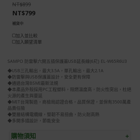
the
of
NT$899
images
the
NT$799
gallery
images
gallery
補貨中
加入並比較
加入願望清單
SAMPO 防雷擊六開五插保護蓋USB延長線(6尺) EL-W65R6U3
◆USB三孔輸出，最大3.5A，單孔輸出，最大2.1A
◆防雷擊與USB保護蓋設計，安全更有保障
◆通過台灣BSMI最新法規
◆本產品外殼採用PC工程塑料，阻燃溫度高，防火性突出，杜絕
火源的產生與蔓延
◆MIT台灣製造，商檢局認證合格，品質保證，並保有3500萬產
品責任險
◆雙層結構電纜線，堅韌不易扭曲，防火耐高熱
◆多開多插設計，節能安全
購物須知
+