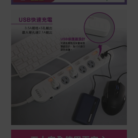
本站商品除有特別標示收取運費之商品，其餘全館皆可免
運宅配到府。
Acer旗下品牌商品除可宅配配送全台各地外，部分商品可
以選擇配送至全台各地服務中心。
在消費者完成訂單付款後兩個工作天內會安排訂單出貨，
非Acer旗下品牌商品依配合廠商規範，可能會有無法配送
外島的狀況，
您可以於「我的訂單」內查詢訂單出貨狀態 (路徑：我的帳
號 > 我的訂單)。
實際的到貨時間依配合的物流商做安排，在無特殊狀況下
可在出貨後的兩個工作天內送達。
預購商品依商品頁面上的出貨時間安排，且有可能因實際
生產狀況有延後情況發生。
保固與售後服務
Acer旗下品牌商品保固期限與說明請參考此連結：
http
s://www.acer.com/tw-zh/support/warranty/product-wa