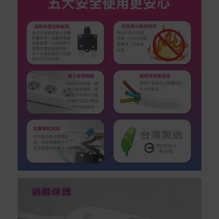
rranties
非Acer旗下品牌商品保固依各商品和之廠商有所不同，詳
情請參考商品說明。
如有相關保固問題以及售後服務問題，您可以透過專線或
服務信箱聯繫客服。
付款方式
本網站提供以下付款方式：
信用卡一次付清：支援Visa、Master Card及JCB卡
別
信用卡分期付款：限指定商品使用，滿1千享3期0利
率/滿1萬享3期0利率/滿3萬享12期0利率
銀行帳戶轉帳：使用一次性虛擬帳戶
LINEPAY(含iPASS MONEY)
Apple Pay：須使用行動裝置
Samsung Wallet (原Samsung Pay)：須使用行動裝
置