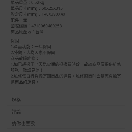
單品重量：0.52Kg
單品尺寸(mm)：60X25X315
彩盒尺寸(mm)：140X390X40
配件：無
國際條碼：4718060489258
商品原產地：台灣
保固
1.產品功能：一年保固
2.外觀、人為因素不保固
商品故障維修：
1.如已超過了七天鑑賞期的退換貨時效，故該商品僅提供維修
服務，敬請見諒！
2.維修需自行負擔寄回商品的運費，維修廠商則會幫您負擔寄
還商品的運費。
規格
評論
猜你也喜歡