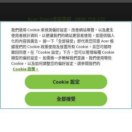
Acer Store客服專線 : 0800-258-222
我們使用 Cookie 來偵測偏好設定、改善網站導覽，以及產生
使用者統計資料，以便讓我們的網站更容易使用，並提供個人
關於宏碁
化的內容與廣告。 按一下「全部接受」即代表您同意 Acer 根
據我們的 Cookie 政策使用及放置所有 Cookie，且您可隨時
服務
撤回同意。在「Cookie 設定」下方，您可以管理每種 Cookie
類型的偏好設定。 如需進一步瞭解我們是誰、我們使用哪些
宏碁網路商城
Cookie，以及如何調整您的偏好設定，請參閱我們的
Cookie 政策。
帳戶
Cookie 設定
在社群上追蹤 Acer
全部接受
本網站提供之安全支付：