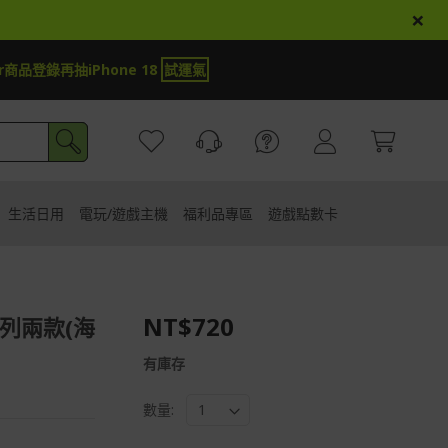
×
000與adidas T-Shirt
試運氣
生活日用
電玩/遊戲主機
福利品專區
遊戲點數卡
NT$720
系列兩款(海
有庫存
數量: