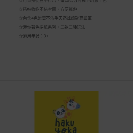
☆可直接從盒中拉出，每20公分可撕下創意上色
☆捲軸收納不佔空間，方便攜帶
☆內含4色無毒不沾手天然蜂蠟碗豆蠟筆
☆迷你著色捲紙系列，三款三種玩法
☆適用年齡：3+