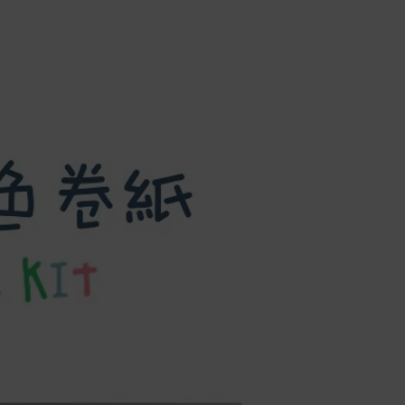
商品到貨後進行開箱前請全程錄影以確
保自身權益 ! 非商品本身瑕疵之退貨商
品若有上述不完整之情況，本公司有權
向消費者收取相應的整新費用。
*遊戲光碟、軟體等影音商品屬智慧財
產權之商品。依消費者保護法第十九條
第二項規定，一經拆封後恕不接受退換
貨。
如有相關退換貨服務需求，您可以透過
專線或服務信箱聯繫客服。
配送服務
本站商品除有特別標示收取運費之商
品，其餘全館皆可免運宅配到府。
Acer旗下品牌商品除可宅配配送全台各
地外，部分商品可以選擇配送至全台各
地服務中心。
在消費者完成訂單付款後兩個工作天內
會安排訂單出貨，