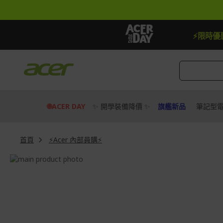
跳
到
內
容
【加抽】全館Acer商品登錄再抽iPhone 1
⚡限時優
🌐ACER DAY
✨ 開學裝備降價 ✨
旗艦新品
筆記型
首頁
⚡Acer 內部員購⚡
Skip
to
Skip
the
to
end
the
of
beginning
the
of
images
the