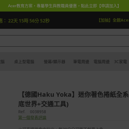
Acer教育方案，專屬學生與教職員優惠，點此立即【申請加入】
8
試運氣
【周抽】周周抽即享券$5
惠：
22天 15時 56分 50秒
電腦
桌上型電腦
螢幕/顯示器
筆電周邊
電腦周邊
3C家電
【德國Haku Yoka】迷你著色捲紙全
底世界+交通工具)
Ref.
0038958
第一個發表評論