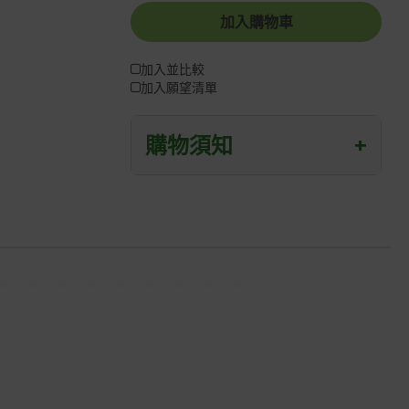
加入購物車
加入並比較
加入願望清單
購物須知
+
退/換貨須知
本網站消費者享有商品到貨七天鑑賞期
之權益(鑑賞期並非試用期)。
到貨七天內消費者有權申請退貨或換
貨；超過七天以上(含假日)，恕無法辦
理。
退回之商品必須是全新狀態且完整包裝
(含商品、附件、包裝、紙箱及所有附隨
文件或資料)。