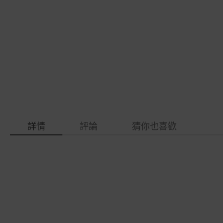
gallery
images
gallery
詳情
評論
猜你也喜歡