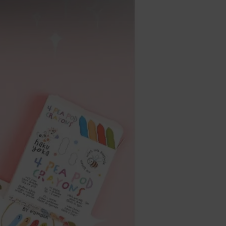
非Acer旗下品牌商品依配合廠商規範，
可能會有無法配送外島的狀況，
您可以於「我的訂單」內查詢訂單出貨
狀態 (路徑：我的帳號 > 我的訂單)。
實際的到貨時間依配合的物流商做安
排，在無特殊狀況下可在出貨後的兩個
工作天內送達。
預購商品依商品頁面上的出貨時間安
排，且有可能因實際生產狀況有延後情
況發生。
保固與售後服務
Acer旗下品牌商品保固期限與說明請參
考此連結：
https://www.acer.com/tw-
zh/support/warranty/product-
warranties
非Acer旗下品牌商品保固依各商品和之
廠商有所不同，詳情請參考商品說明。