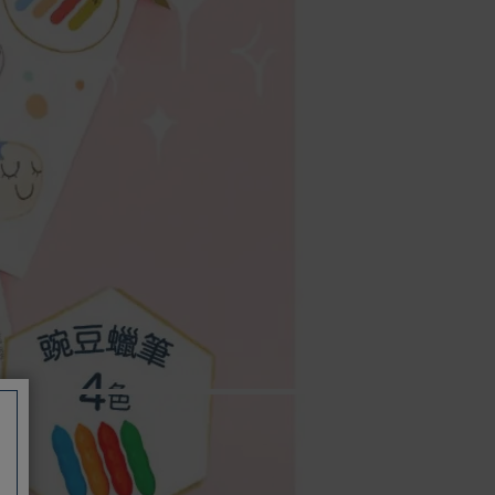
如有相關保固問題以及售後服務問題，
您可以透過專線或服務信箱聯繫客服。
付款方式
本網站提供以下付款方式：
信用卡一次付清：支援Visa、
Master Card及JCB卡別
信用卡分期付款：限指定商品使
用，滿1千享3期0利率/滿1萬享3
期0利率/滿3萬享12期0利率
銀行帳戶轉帳：使用一次性虛擬
帳戶
LINEPAY(含iPASS MONEY)
Apple Pay：須使用行動裝置
Samsung Wallet (原Samsung
Pay)：須使用行動裝置