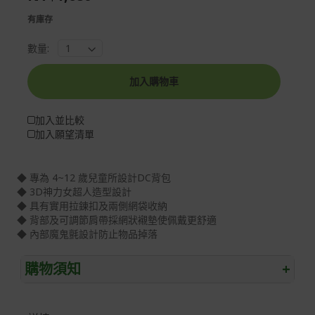
gallery
images
有庫存
gallery
數量:
加入購物車
加入並比較
加入願望清單
◆ 專為 4~12 歲兒童所設計DC背包
◆ 3D神力女超人造型設計
◆ 具有實用拉鍊扣及兩側網袋收納
◆ 背部及可調節肩帶採網狀襯墊使佩戴更舒適
◆ 內部魔鬼氈設計防止物品掉落
購物須知
+
退/換貨須知