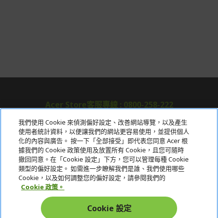
情請參考商品說明。
如有相關保固問題以及售後服務問題，您可以透過專線或
服務信箱聯繫客服。
付款方式
本網站提供以下付款方式：
信用卡一次付清：支援Visa、Master Card及JCB卡
別
信用卡分期付款：限指定商品使用，滿1千享3期0利
Acer Store客服專線 : 0800-258-222
率/滿1萬享3期0利率/滿3萬享12期0利率
我們使用 Cookie 來偵測偏好設定、改善網站導覽，以及產生
銀行帳戶轉帳：使用一次性虛擬帳戶
使用者統計資料，以便讓我們的網站更容易使用，並提供個人
關於宏碁
化的內容與廣告。 按一下「全部接受」即代表您同意 Acer 根
LINEPAY(含iPASS MONEY)
據我們的 Cookie 政策使用及放置所有 Cookie，且您可隨時
服務
Apple Pay：須使用行動裝置
撤回同意。在「Cookie 設定」下方，您可以管理每種 Cookie
類型的偏好設定。 如需進一步瞭解我們是誰、我們使用哪些
Samsung Wallet (原Samsung Pay)：須使用行動裝
宏碁網路商城
Cookie，以及如何調整您的偏好設定，請參閱我們的
置
Cookie 政策。
帳戶
Cookie 設定
在社群上追蹤 Acer