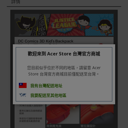
詳情
本網站消費者享有商品到貨七天鑑賞期之權益(鑑賞期並非
試用期)。
到貨七天內消費者有權申請退貨或換貨；超過七天以上(含
假日)，恕無法辦理。
退回之商品必須是全新狀態且完整包裝(含商品、附件、包
裝、紙箱及所有附隨文件或資料)。
商品到貨後進行開箱前請全程錄影以確保自身權益 ! 非商
歡迎來到 Acer Store 台灣官方商城
品本身瑕疵之退貨商品若有上述不完整之情況，本公司有
權向消費者收取相應的整新費用。
您目前似乎位於不同的地區，請留意 Acer
*遊戲光碟、軟體等影音商品屬智慧財產權之商品。依消費
Store 台灣官方商城目前僅配送至台灣。
者保護法第十九條第二項規定，一經拆封後恕不接受退換
貨。
我有台灣配送地址
如有相關退換貨服務需求，您可以透過專線或服務信箱聯
我要配送至其他地區
繫客服。
配送服務
本站商品除有特別標示收取運費之商品，其餘全館皆可免
運宅配到府。