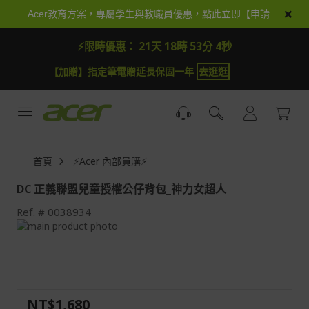
跳
×
Acer教育方案，專屬學生與教職員優惠，點此立即【申請加入】
到
內
⚡限時優惠：
21天 18時 53分 4秒
容
【加贈】指定筆電贈延長保固一年
去逛逛
首頁
⚡Acer 內部員購⚡
DC 正義聯盟兒童授權公仔背包_神力女超人
Ref.
0038934
Skip
to
Skip
the
to
end
the
of
beginning
the
of
NT$1,680
images
the