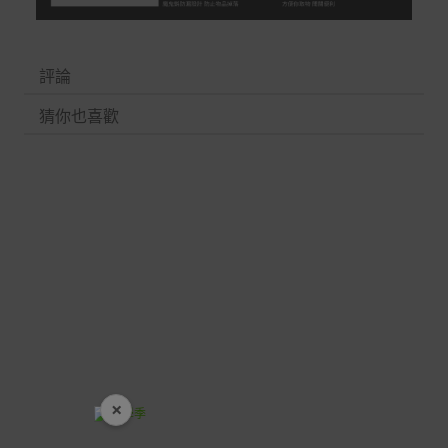
Acer旗下品牌商品除可宅配配送全台各地外，部分商品可
以選擇配送至全台各地服務中心。
在消費者完成訂單付款後兩個工作天內會安排訂單出貨，
評論
非Acer旗下品牌商品依配合廠商規範，可能會有無法配送
猜你也喜歡
外島的狀況，
您可以於「我的訂單」內查詢訂單出貨狀態 (路徑：我的帳
號 > 我的訂單)。
實際的到貨時間依配合的物流商做安排，在無特殊狀況下
可在出貨後的兩個工作天內送達。
預購商品依商品頁面上的出貨時間安排，且有可能因實際
生產狀況有延後情況發生。
保固與售後服務
Acer旗下品牌商品保固期限與說明請參考此連結：
http
s://www.acer.com/tw-zh/support/warranty/product-wa
rranties
×
開學裝備全面降價
非Acer旗下品牌商品保固依各商品和之廠商有所不同，詳