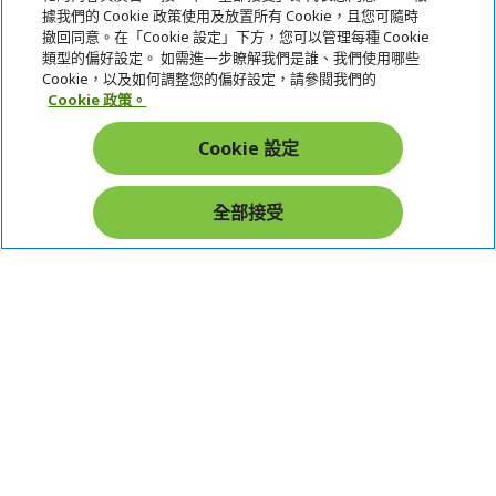
據我們的 Cookie 政策使用及放置所有 Cookie，且您可隨時
服務
撤回同意。在「Cookie 設定」下方，您可以管理每種 Cookie
類型的偏好設定。 如需進一步瞭解我們是誰、我們使用哪些
宏碁網路商城
Cookie，以及如何調整您的偏好設定，請參閱我們的
Cookie 政策。
帳戶
Cookie 設定
在社群上追蹤 Acer
全部接受
本網站提供之安全支付：
Acer Store | 宏碁官方商城 | 統一編號：20828393 | Acer 版權所有