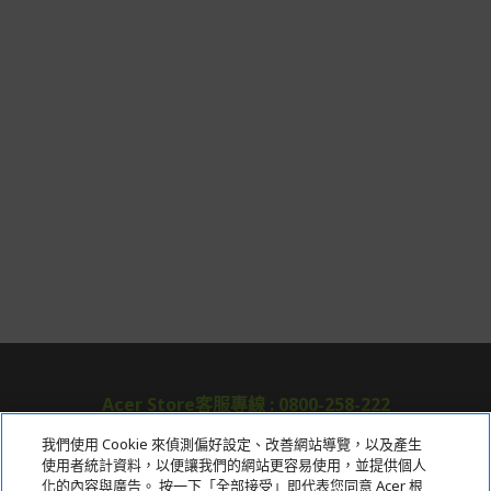
Acer Store客服專線 : 0800-258-222
我們使用 Cookie 來偵測偏好設定、改善網站導覽，以及產生
使用者統計資料，以便讓我們的網站更容易使用，並提供個人
關於宏碁
化的內容與廣告。 按一下「全部接受」即代表您同意 Acer 根