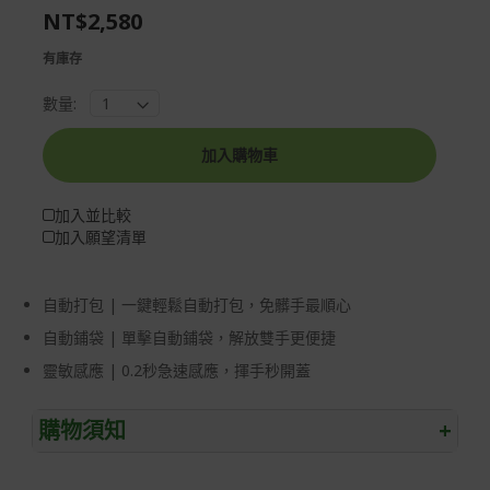
NT$2,580
gallery
images
gallery
有庫存
數量:
加入購物車
加入並比較
加入願望清單
自動打包 | 一鍵輕鬆自動打包，免髒手最順心
自動鋪袋 | 單擊自動鋪袋，解放雙手更便捷
靈敏感應 | 0.2秒急速感應，揮手秒開蓋
購物須知
+
退/換貨須知