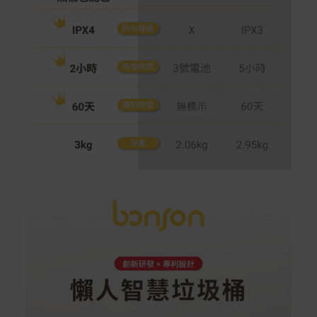
Acer旗下品牌商品除可宅配配送全台各地外，部分商品可
以選擇配送至全台各地服務中心。
在消費者完成訂單付款後兩個工作天內會安排訂單出貨，
非Acer旗下品牌商品依配合廠商規範，可能會有無法配送
外島的狀況，
您可以於「我的訂單」內查詢訂單出貨狀態 (路徑：我的帳
號 > 我的訂單)。
實際的到貨時間依配合的物流商做安排，在無特殊狀況下
可在出貨後的兩個工作天內送達。
預購商品依商品頁面上的出貨時間安排，且有可能因實際
生產狀況有延後情況發生。
保固與售後服務
Acer旗下品牌商品保固期限與說明請參考此連結：
http
s://www.acer.com/tw-zh/support/warranty/product-wa
rranties
非Acer旗下品牌商品保固依各商品和之廠商有所不同，詳