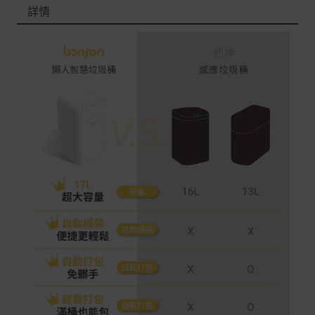
詳情
本網站消費者享有商品到貨七天鑑賞期之權益(鑑賞期並非
試用期)。
到貨七天內消費者有權申請退貨或換貨；超過七天以上(含
假日)，恕無法辦理。
退回之商品必須是全新狀態且完整包裝(含商品、附件、包
裝、紙箱及所有附隨文件或資料)。
商品到貨後進行開箱前請全程錄影以確保自身權益 ! 非商
品本身瑕疵之退貨商品若有上述不完整之情況，本公司有
權向消費者收取相應的整新費用。
*遊戲光碟、軟體等影音商品屬智慧財產權之商品。依消費
者保護法第十九條第二項規定，一經拆封後恕不接受退換
貨。
如有相關退換貨服務需求，您可以透過專線或服務信箱聯
繫客服。
配送服務
本站商品除有特別標示收取運費之商品，其餘全館皆可免
運宅配到府。