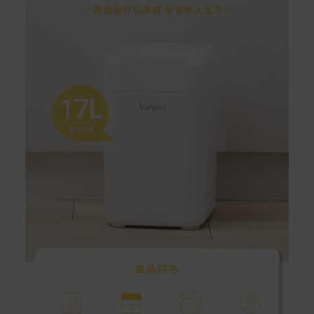
情請參考商品說明。
如有相關保固問題以及售後服務問題，您可以透過專線或
服務信箱聯繫客服。
付款方式
本網站提供以下付款方式：
信用卡一次付清：支援Visa、Master Card及JCB卡
別
信用卡分期付款：限指定商品使用，滿1千享3期0利
率/滿1萬享3期0利率/滿3萬享12期0利率
銀行帳戶轉帳：使用一次性虛擬帳戶
LINEPAY(含iPASS MONEY)
Apple Pay：須使用行動裝置
Samsung Wallet (原Samsung Pay)：須使用行動裝
置