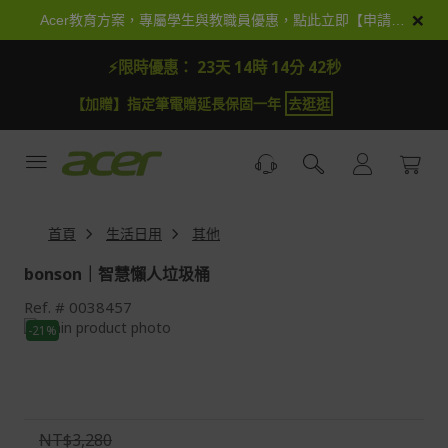
跳
×
Acer教育方案，專屬學生與教職員優惠，點此立即【申請加入】
到
內
⚡限時優惠：
23天 14時 14分 40秒
容
【加抽】全館Acer商品登錄再抽iPhone 18
試運氣
【
首頁
生活日用
其他
bonson｜智慧懶人垃圾桶
Ref.
0038457
Skip
-21%
to
Skip
the
to
end
the
of
beginning
the
of
NT$3,280
images
the