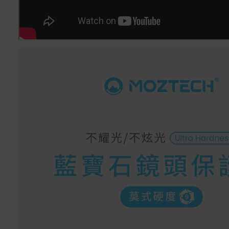
配送服務
本站商品除有特別標示收取運費之商品，其餘全館皆可免
運宅配到府。
Acer旗下品牌商品除可宅配配送全台各地外，部分商品可
以選擇配送至全台各地服務中心。
在消費者完成訂單付款後兩個工作天內會安排訂單出貨，
非Acer旗下品牌商品依配合廠商規範，可能會有無法配送
外島的狀況，
您可以於「我的訂單」內查詢訂單出貨狀態 (路徑：我的帳
號 > 我的訂單)。
實際的到貨時間依配合的物流商做安排，在無特殊狀況下
可在出貨後的兩個工作天內送達。
預購商品依商品頁面上的出貨時間安排，且有可能因實際
生產狀況有延後情況發生。
保固與售後服務
Acer旗下品牌商品保固期限與說明請參考此連結：
http