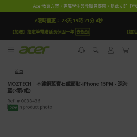
跳
Acer教育方案，專屬學生與教職員優惠，點此立即【
到
內
⚡限時優惠：
23天 19時 21分 3秒
容
【加抽】全館Acer商品登錄再抽iPhone 18
試運氣
【
首頁
MOZTECH｜不鏽鋼藍寶石鏡頭貼-iPhone 15PM - 深海
藍(3顆/組)
Ref.
0038436
Skip
-20%
to
Skip
the
to
end
the
of
beginning