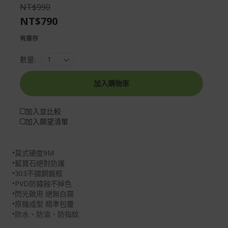
the
of
NT$990
images
the
NT$790
gallery
images
gallery
有庫存
數量:
加入購物車
加入並比較
加入願望清單
•莫式硬度9M
•藍寶石絕對防護
•303不鏽鋼鏡框
•PVD防鏽蝕不掉色
•閃光啟用 絕無白霧
•原機成型 精準包覆
•防水、防油、防指紋