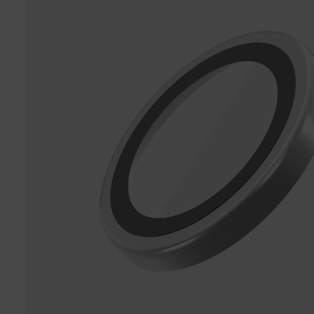
s://www.acer.com/tw-zh/support/warranty/product-wa
rranties
非Acer旗下品牌商品保固依各商品和之廠商有所不同，詳
情請參考商品說明。
如有相關保固問題以及售後服務問題，您可以透過專線或
服務信箱聯繫客服。
付款方式
本網站提供以下付款方式：
信用卡一次付清：支援Visa、Master Card及JCB卡
別
信用卡分期付款：限指定商品使用，滿1千享3期0利
率/滿1萬享3期0利率/滿3萬享12期0利率
銀行帳戶轉帳：使用一次性虛擬帳戶
LINEPAY(含iPASS MONEY)
Apple Pay：須使用行動裝置
Samsung Wallet (原Samsung Pay)：須使用行動裝