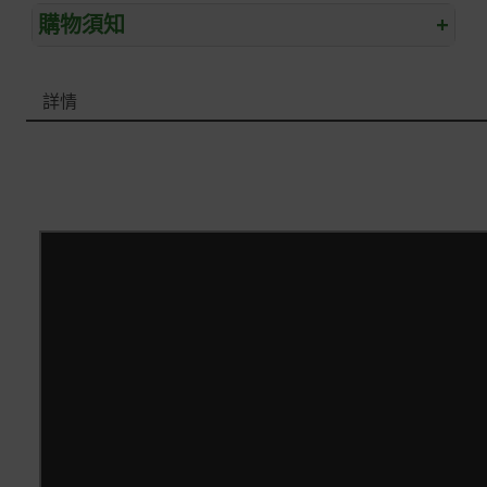
購物須知
+
退/換貨須知
詳情
本網站消費者享有商品到貨七天鑑賞期之權益(鑑賞期並非
試用期)。
到貨七天內消費者有權申請退貨或換貨；超過七天以上(含
假日)，恕無法辦理。
退回之商品必須是全新狀態且完整包裝(含商品、附件、包
裝、紙箱及所有附隨文件或資料)。
商品到貨後進行開箱前請全程錄影以確保自身權益 ! 非商
品本身瑕疵之退貨商品若有上述不完整之情況，本公司有
權向消費者收取相應的整新費用。
*遊戲光碟、軟體等影音商品屬智慧財產權之商品。依消費
者保護法第十九條第二項規定，一經拆封後恕不接受退換
貨。
如有相關退換貨服務需求，您可以透過專線或服務信箱聯
繫客服。