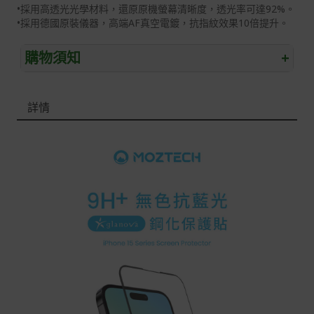
•採用高透光光學材料，還原原機螢幕清晰度，透光率可達92%。
•採用德國原裝儀器，高端AF真空電鍍，抗指紋效果10倍提升。
購物須知
+
退/換貨須知
詳情
本網站消費者享有商品到貨七天鑑賞期之權益(鑑賞期並非
試用期)。
到貨七天內消費者有權申請退貨或換貨；超過七天以上(含
假日)，恕無法辦理。
退回之商品必須是全新狀態且完整包裝(含商品、附件、包
裝、紙箱及所有附隨文件或資料)。
商品到貨後進行開箱前請全程錄影以確保自身權益 ! 非商
品本身瑕疵之退貨商品若有上述不完整之情況，本公司有
權向消費者收取相應的整新費用。
*遊戲光碟、軟體等影音商品屬智慧財產權之商品。依消費
者保護法第十九條第二項規定，一經拆封後恕不接受退換
貨。