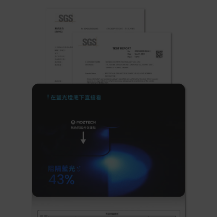
保固與售後服務
Acer旗下品牌商品保固期限與說明請參考此連結：
http
s://www.acer.com/tw-zh/support/warranty/product-wa
rranties
非Acer旗下品牌商品保固依各商品和之廠商有所不同，詳
情請參考商品說明。
如有相關保固問題以及售後服務問題，您可以透過專線或
服務信箱聯繫客服。
付款方式
本網站提供以下付款方式：
信用卡一次付清：支援Visa、Master Card及JCB卡
別
信用卡分期付款：限指定商品使用，滿1千享3期0利
率/滿1萬享3期0利率/滿3萬享12期0利率
銀行帳戶轉帳：使用一次性虛擬帳戶
LINEPAY(含iPASS MONEY)