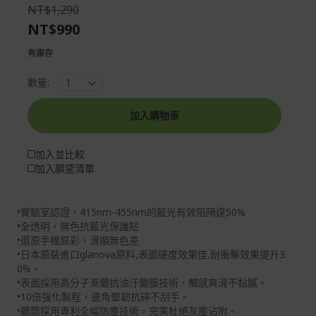
the
of
NT$1,290
images
the
NT$990
gallery
images
gallery
有庫存
數量:
加入購物車
加入並比較
加入願望清單
•實驗室認證，415nm-455nm的藍光有效阻隔達50%
•全透明，無色抗藍光保護貼
•還原手機原彩，滑順無色差
•日本原裝進口glanova原料,表面硬度效果佳,耐衝擊效果提升3
0%。
•表面採用高分子漸鍍抗油汙鍍膜技術，觸感爽滑不黏膩。
•10倍強化製程，邊角堅韌抗碎不刮手。
•聽筒採用專利全幅防塵技術，完美杜絕灰塵沾附。