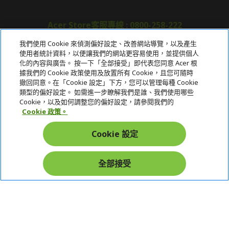
Acer Store客服專線 : 0800-258-222
我們使用 Cookie 來偵測偏好設定、改善網站導覽，以及產生
使用者統計資料，以便讓我們的網站更容易使用，並提供個人
關於宏碁
化的內容與廣告。 按一下「全部接受」即代表您同意 Acer 根
據我們的 Cookie 政策使用及放置所有 Cookie，且您可隨時
服務
撤回同意。在「Cookie 設定」下方，您可以管理每種 Cookie
類型的偏好設定。 如需進一步瞭解我們是誰、我們使用哪些
宏碁網路商城
Cookie，以及如何調整您的偏好設定，請參閱我們的
Cookie 政策。
帳戶
Cookie 設定
在社群上追蹤 Acer
全部接受
本網站提供之安全支付：