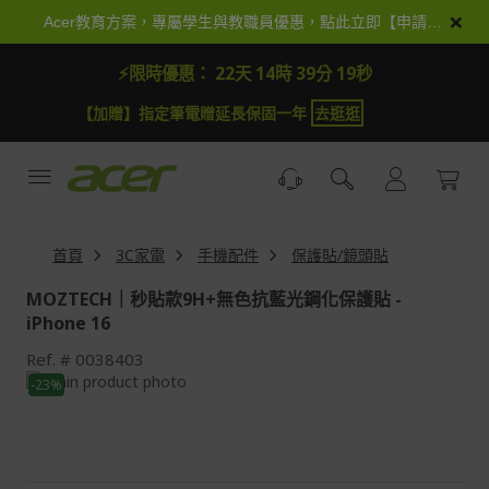
跳
×
Acer教育方案，專屬學生與教職員優惠，點此立即【申請加入】
到
內
⚡限時優惠：
22天 14時 39分 18秒
容
【加贈】指定筆電贈延長保固一年
去逛逛
首頁
3C家電
手機配件
保護貼/鏡頭貼
MOZTECH｜秒貼款9H+無色抗藍光鋼化保護貼 -
iPhone 16
Ref.
0038403
Skip
-23%
to
Skip
the
to
end
the
of
beginning