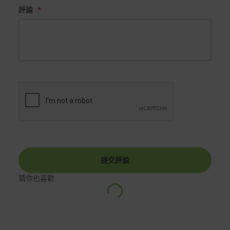
評論
提交評論
猜你也喜歡
中
…
入
載