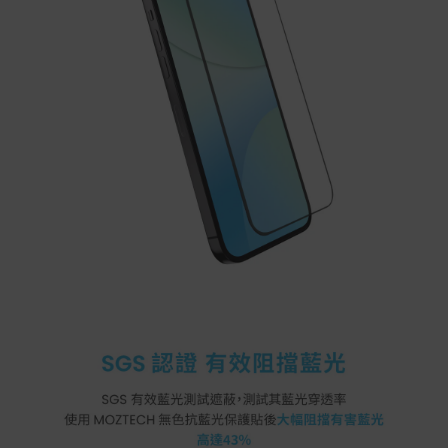
如有相關退換貨服務需求，您可以透過專線或服務信箱聯
繫客服。
配送服務
本站商品除有特別標示收取運費之商品，其餘全館皆可免
運宅配到府。
Acer旗下品牌商品除可宅配配送全台各地外，部分商品可
以選擇配送至全台各地服務中心。
在消費者完成訂單付款後兩個工作天內會安排訂單出貨，
非Acer旗下品牌商品依配合廠商規範，可能會有無法配送
外島的狀況，
您可以於「我的訂單」內查詢訂單出貨狀態 (路徑：我的帳
號 > 我的訂單)。
實際的到貨時間依配合的物流商做安排，在無特殊狀況下
可在出貨後的兩個工作天內送達。
預購商品依商品頁面上的出貨時間安排，且有可能因實際
生產狀況有延後情況發生。