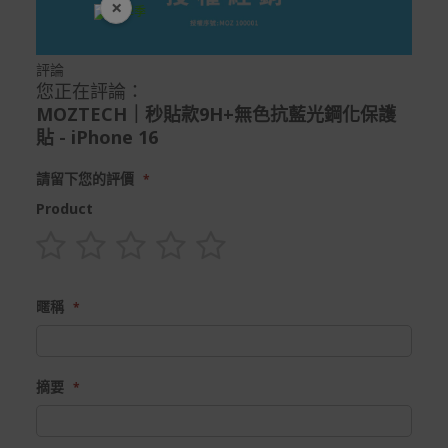
×
開學裝備全面降價
評論
您正在評論：
MOZTECH｜秒貼款9H+無色抗藍光鋼化保護
貼 - iPhone 16
請留下您的評價
Product
1
2
3
4
5
star
stars
stars
stars
stars
暱稱
摘要