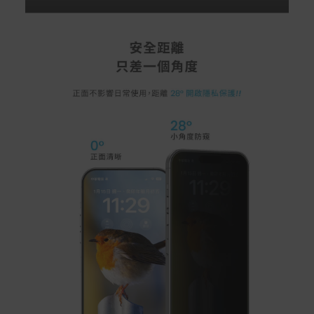
rranties
非Acer旗下品牌商品保固依各商品和之廠商有所不同，詳
情請參考商品說明。
如有相關保固問題以及售後服務問題，您可以透過專線或
服務信箱聯繫客服。
付款方式
本網站提供以下付款方式：
信用卡一次付清：支援Visa、Master Card及JCB卡
別
信用卡分期付款：限指定商品使用，滿1千享3期0利
率/滿1萬享3期0利率/滿3萬享12期0利率
銀行帳戶轉帳：使用一次性虛擬帳戶
LINEPAY(含iPASS MONEY)
Apple Pay：須使用行動裝置
Samsung Wallet (原Samsung Pay)：須使用行動裝
置