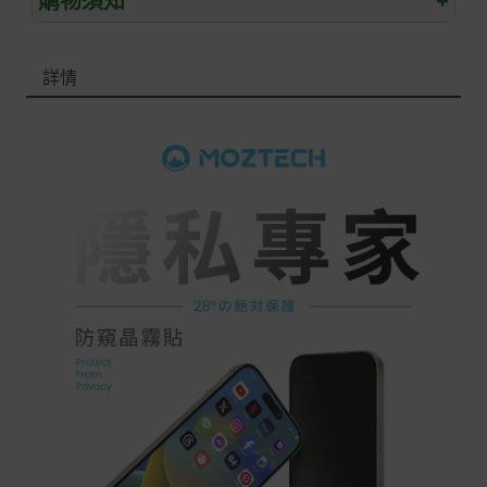
購物須知
+
退/換貨須知
詳情
本網站消費者享有商品到貨七天鑑賞期之權益(鑑賞期並非
試用期)。
到貨七天內消費者有權申請退貨或換貨；超過七天以上(含
假日)，恕無法辦理。
退回之商品必須是全新狀態且完整包裝(含商品、附件、包
裝、紙箱及所有附隨文件或資料)。
商品到貨後進行開箱前請全程錄影以確保自身權益 ! 非商
品本身瑕疵之退貨商品若有上述不完整之情況，本公司有
權向消費者收取相應的整新費用。
*遊戲光碟、軟體等影音商品屬智慧財產權之商品。依消費
者保護法第十九條第二項規定，一經拆封後恕不接受退換
貨。
如有相關退換貨服務需求，您可以透過專線或服務信箱聯
繫客服。