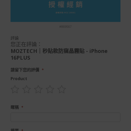
#869567
評論
您正在評論：
MOZTECH｜秒貼款防窺晶霧貼 - iPhone
16PLUS
請留下您的評價
Product
1
2
3
4
5
star
stars
stars
stars
stars
暱稱
摘要