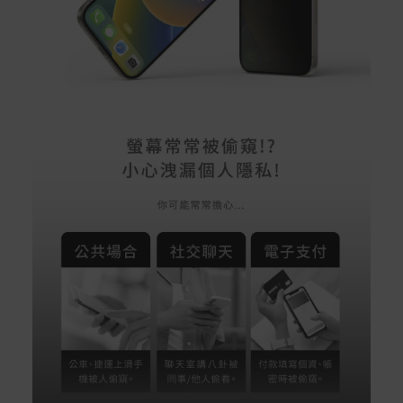
配送服務
本站商品除有特別標示收取運費之商品，其餘全館皆可免
運宅配到府。
Acer旗下品牌商品除可宅配配送全台各地外，部分商品可
以選擇配送至全台各地服務中心。
在消費者完成訂單付款後兩個工作天內會安排訂單出貨，
非Acer旗下品牌商品依配合廠商規範，可能會有無法配送
外島的狀況，
您可以於「我的訂單」內查詢訂單出貨狀態 (路徑：我的帳
號 > 我的訂單)。
實際的到貨時間依配合的物流商做安排，在無特殊狀況下
可在出貨後的兩個工作天內送達。
預購商品依商品頁面上的出貨時間安排，且有可能因實際
生產狀況有延後情況發生。
保固與售後服務
Acer旗下品牌商品保固期限與說明請參考此連結：
http
s://www.acer.com/tw-zh/support/warranty/product-wa