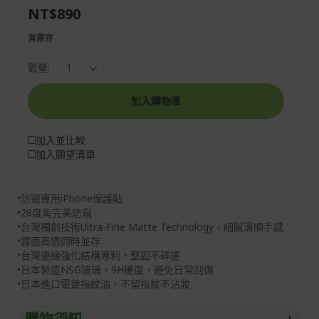
NT$890
gallery
images
gallery
有庫存
數量:
加入購物車
加入並比較
加入願望清單
•防窺專用iPhone保護貼
•28度角完美防窺
•台灣獨創技術Ultra-Fine Matte Technology，細膩滑順手感
•霧面高透同時並存
•台灣邊緣強化結構專利，堅固不碎邊
•日本製造NSG玻璃，9H硬度，避免日常刮傷
•日本進口電競指紋油，不留指紋不沾妝