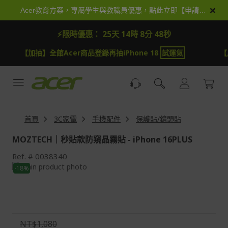
跳
×
Acer教育方案，專屬學生與教職員優惠，點此立即【申請加入】
到
內
⚡限時優惠：
25天 14時 8分 46秒
容
【加抽】全館Acer商品登錄再抽iPhone 18
試運氣
【
首頁
3C家電
手機配件
保護貼/鏡頭貼
MOZTECH｜秒貼款防窺晶霧貼 - iPhone 16PLUS
Ref.
0038340
Skip
-18%
to
Skip
the
to
end
the
of
beginning
the
of
NT$1,080
images
the