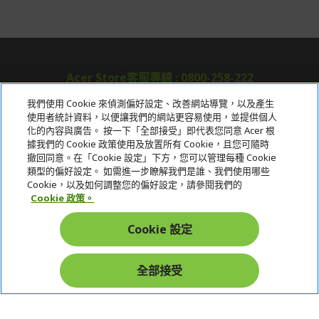
Acer Store客服專線 : 0800-258-222
我們使用 Cookie 來偵測偏好設定、改善網站導覽，以及產生
使用者統計資料，以便讓我們的網站更容易使用，並提供個人
關於宏碁
化的內容與廣告。 按一下「全部接受」即代表您同意 Acer 根
據我們的 Cookie 政策使用及放置所有 Cookie，且您可隨時
服務
撤回同意。在「Cookie 設定」下方，您可以管理每種 Cookie
類型的偏好設定。 如需進一步瞭解我們是誰、我們使用哪些
宏碁網路商城
Cookie，以及如何調整您的偏好設定，請參閱我們的
Cookie 政策。
帳戶
Cookie 設定
在社群上追蹤 Acer
全部接受
本網站提供之安全支付：