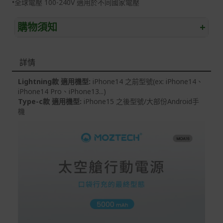
•全球電壓 100-240V 適用於不同國家電壓
購物須知
+
退/換貨須知
詳情
本網站消費者享有商品到貨七天鑑賞期之權益(鑑賞期並非
試用期)。
Lightning款 適用機型:
iPhone14 之前型號(ex: iPhone14、
iPhone14 Pro、iPhone13...)
到貨七天內消費者有權申請退貨或換貨；超過七天以上(含
Type-c款 適用機型:
iPhone15 之後型號/大部份Android手
假日)，恕無法辦理。
機
退回之商品必須是全新狀態且完整包裝(含商品、附件、包
裝、紙箱及所有附隨文件或資料)。
商品到貨後進行開箱前請全程錄影以確保自身權益 ! 非商
品本身瑕疵之退貨商品若有上述不完整之情況，本公司有
權向消費者收取相應的整新費用。
*遊戲光碟、軟體等影音商品屬智慧財產權之商品。依消費
者保護法第十九條第二項規定，一經拆封後恕不接受退換
貨。
如有相關退換貨服務需求，您可以透過專線或服務信箱聯