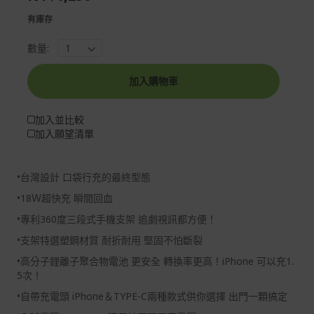
gallery
images
有庫存
gallery
數量:
加入購物車
加入並比較
加入願望清單
•台灣設計 口袋行充的最終型態
•18Ｗ超快充 瞬間回血
•專利360度三段式手機支架 追劇視訊都方便！
•支架特選塑鋼材質 耐折耐用 堅固不怕斷裂
•高分子鋰離子聚合物電池 更安全 轉換率更高！iPhone 可以充1.
5次！
•自帶充電頭 iPhone＆TYPE-C兩種款式供你選擇 出門一顆搞定