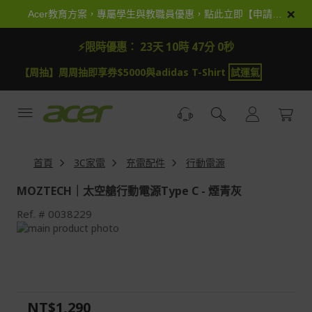
跳
×
Acer教育方案，專屬學生與教職員優惠，點此立即【申請加入】
到
內
⚡限時優惠：
23天 10時 46分 58秒
容
【周抽】周周抽即享券$5000與adidas T-Shirt
試運氣
首頁
3C家電
充電配件
行動電源
MOZTECH｜太空艙行動電源Type C - 煙青灰
Ref.
0038229
Skip
to
Skip
the
to
end
the
of
beginning
the
of
NT$1,290
images
the