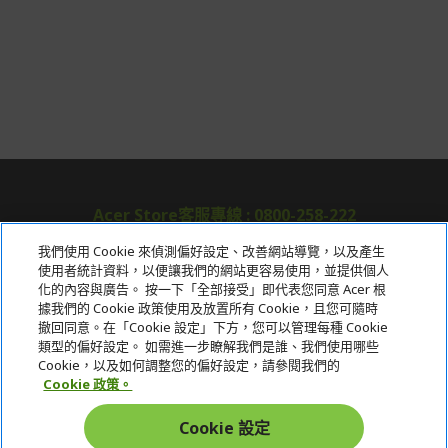
Acer Store客服專線 : 0800-258-222
我們使用 Cookie 來偵測偏好設定、改善網站導覽，以及產生
使用者統計資料，以便讓我們的網站更容易使用，並提供個人
關於宏碁
化的內容與廣告。 按一下「全部接受」即代表您同意 Acer 根
據我們的 Cookie 政策使用及放置所有 Cookie，且您可隨時
服務
撤回同意。在「Cookie 設定」下方，您可以管理每種 Cookie
類型的偏好設定。 如需進一步瞭解我們是誰、我們使用哪些
宏碁網路商城
Cookie，以及如何調整您的偏好設定，請參閱我們的
Cookie 政策。
帳戶
Cookie 設定
在社群上追蹤 Acer