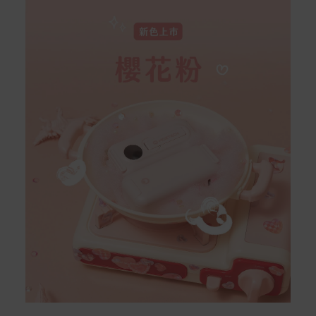
Acer旗下品牌商品保固期限與說明請參考此連結：
http
s://www.acer.com/tw-zh/support/warranty/product-wa
rranties
非Acer旗下品牌商品保固依各商品和之廠商有所不同，詳
情請參考商品說明。
如有相關保固問題以及售後服務問題，您可以透過專線或
服務信箱聯繫客服。
付款方式
本網站提供以下付款方式：
信用卡一次付清：支援Visa、Master Card及JCB卡
別
信用卡分期付款：限指定商品使用，滿1千享3期0利
率/滿1萬享3期0利率/滿3萬享12期0利率
銀行帳戶轉帳：使用一次性虛擬帳戶
LINEPAY(含iPASS MONEY)
Apple Pay：須使用行動裝置