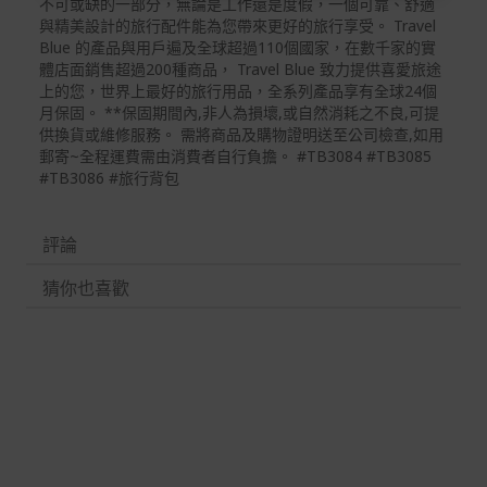
繫客服。
不可或缺的一部分，無論是工作還是度假，一個可靠、舒適
與精美設計的旅行配件能為您帶來更好的旅行享受。 Travel
配送服務
Blue 的產品與用戶遍及全球超過110個國家，在數千家的實
體店面銷售超過200種商品， Travel Blue 致力提供喜愛旅途
本站商品除有特別標示收取運費之商品，其餘全館皆可免
上的您，世界上最好的旅行用品，全系列產品享有全球24個
運宅配到府。
月保固。 **保固期間內,非人為損壞,或自然消耗之不良,可提
供換貨或維修服務。 需將商品及購物證明送至公司檢查,如用
Acer旗下品牌商品除可宅配配送全台各地外，部分商品可
郵寄~全程運費需由消費者自行負擔。 #TB3084 #TB3085
以選擇配送至全台各地服務中心。
#TB3086 #旅行背包
在消費者完成訂單付款後兩個工作天內會安排訂單出貨，
非Acer旗下品牌商品依配合廠商規範，可能會有無法配送
評論
外島的狀況，
猜你也喜歡
您可以於「我的訂單」內查詢訂單出貨狀態 (路徑：我的帳
號 > 我的訂單)。
實際的到貨時間依配合的物流商做安排，在無特殊狀況下
可在出貨後的兩個工作天內送達。
預購商品依商品頁面上的出貨時間安排，且有可能因實際
生產狀況有延後情況發生。
保固與售後服務