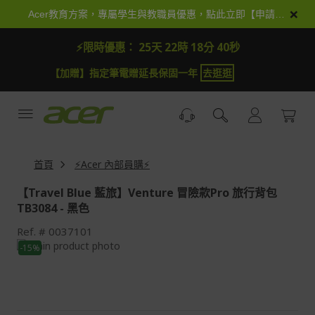
跳
×
Acer教育方案，專屬學生與教職員優惠，點此立即【申請加入】
到
內
⚡限時優惠：
25天 22時 18分 40秒
容
【加贈】指定筆電贈延長保固一年
去逛逛
首頁
⚡Acer 內部員購⚡
【Travel Blue 藍旅】Venture 冒險款Pro 旅行背包
TB3084 - 黑色
Ref.
0037101
Skip
-15%
to
Skip
the
to
end
the
of
beginning