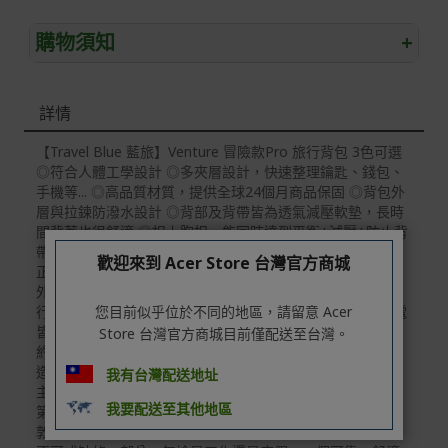
購物須知
+
退/換貨須知
詳情
本網站消費者享有商品到貨七天鑑賞期之權益(鑑賞期並非
試用期)。
【Travel Blue 藍旅】Venture 冒險款Pro 旅行背包 3色可選
◎符合人體工學設計 ◎多夾層設計，快速整理鑰匙、錢包、
到貨七天內消費者有權申請退貨或換貨；超過七天以上(含
手機等... ◎高品質材質，提供全球24個月商品保固 ◎背包外
假日)，恕無法辦理。
層與拉鍊防潑水設計 ◎背部及背帶皆為透氣減壓軟墊，長時
退回之商品必須是全新狀態且完整包裝(含商品、附件、包
間背著也很舒適 ◎扣上胸扣，能同時達到平衡+減壓+防止背
裝、紙箱及所有附隨文件或資料)。
帶滑落，也使包包跟人體更加貼合穩固 ◎增加可側提手把，
歡迎來到 Acer Store 台灣官方商城
正提側提都方便 ◎雙拉鍊閉合設計，可加裝TSA海關鎖，出
商品到貨後進行開箱前請全程錄影以確保自身權益 ! 非商
外更安心 ◎行李箱拉桿帶，可固定於行李箱拉桿上，讓您旅
品本身瑕疵之退貨商品若有上述不完整之情況，本公司有
您目前似乎位於不同的地區，請留意 Acer
行更輕鬆 ◎附有筆電夾層，守護您的電腦 ◎16.1吋以下筆電
權向消費者收取相應的整新費用。
皆可放 + 尺寸：如圖 /筆電夾層：約44cm *28cm + 重量：
Store 台灣官方商城目前僅配送至台灣。
約1公斤 + 材質：聚酯纖維 + 產地：英國設計；中國大陸製
*遊戲光碟、軟體等影音商品屬智慧財產權之商品。依消費
造 + 因螢幕設定不同，可能有色差問題，產品顏色以實體為
我有台灣配送地址
者保護法第十九條第二項規定，一經拆封後恕不接受退換
主 + 圖文版權所有，轉載必究 Travel Blue 藍旅，世界銷售
貨。
我要配送至其他地區
第一旅行配件品牌 Travel Blue 藍旅，1987年創立於英國倫
如有相關退換貨服務需求，您可以透過專線或服務信箱聯
敦，以滿足旅人旅行的需求為目標。 我們知道旅行是生活中