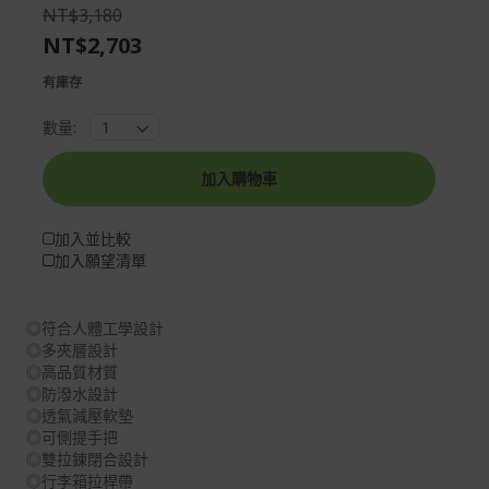
the
of
NT$3,180
images
the
NT$2,703
gallery
images
gallery
有庫存
數量:
加入購物車
加入並比較
加入願望清單
◎符合人體工學設計
◎多夾層設計
◎高品質材質
◎防潑水設計
◎透氣減壓軟墊
◎可側提手把
◎雙拉鍊閉合設計
◎行李箱拉桿帶