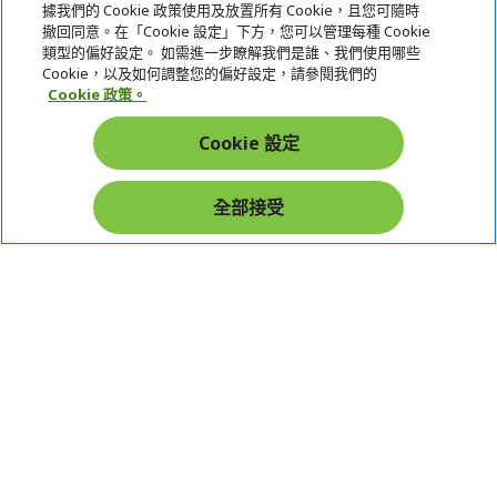
據我們的 Cookie 政策使用及放置所有 Cookie，且您可隨時
Samsung Wallet (原Samsung Pay)：須使用行動裝
服務
撤回同意。在「Cookie 設定」下方，您可以管理每種 Cookie
置
類型的偏好設定。 如需進一步瞭解我們是誰、我們使用哪些
宏碁網路商城
Cookie，以及如何調整您的偏好設定，請參閱我們的
Cookie 政策。
帳戶
Cookie 設定
在社群上追蹤 Acer
全部接受
本網站提供之安全支付：
Acer Store | 宏碁官方商城 | 統一編號：20828393 | Acer 版權所有