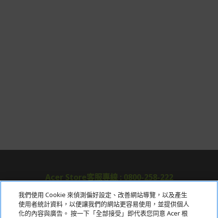
Acer旗下品牌商品保固期限與說明請參考此連結：
http
s://www.acer.com/tw-zh/support/warranty/product-wa
rranties
非Acer旗下品牌商品保固依各商品和之廠商有所不同，詳
情請參考商品說明。
如有相關保固問題以及售後服務問題，您可以透過專線或
服務信箱聯繫客服。
付款方式
本網站提供以下付款方式：
信用卡一次付清：支援Visa、Master Card及JCB卡
別
信用卡分期付款：限指定商品使用，滿1千享3期0利
率/滿1萬享3期0利率/滿3萬享12期0利率
Acer Store客服專線 : 0800-258-222
銀行帳戶轉帳：使用一次性虛擬帳戶
LINEPAY(含iPASS MONEY)
我們使用 Cookie 來偵測偏好設定、改善網站導覽，以及產生
使用者統計資料，以便讓我們的網站更容易使用，並提供個人
關於宏碁
Apple Pay：須使用行動裝置
化的內容與廣告。 按一下「全部接受」即代表您同意 Acer 根