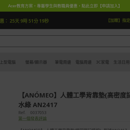
Acer教育方案，專屬學生與教職員優惠，點此立即【申請加入】
快去搶
【加贈】指
優惠：
25天 9時 51分 19秒
上型電腦
螢幕/顯示器
筆電周邊
電腦周邊
3C家電
生活日用
【ANÓMEO】人體工學背靠墊(高密度記
水綠 AN2417
Ref.
0037053
第一個發表評論