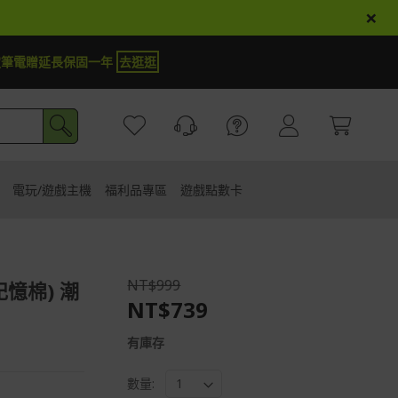
×
定筆電贈延長保固一年
去逛逛
電玩/遊戲主機
福利品專區
遊戲點數卡
NT$999
憶棉) 潮
NT$739
有庫存
數量: