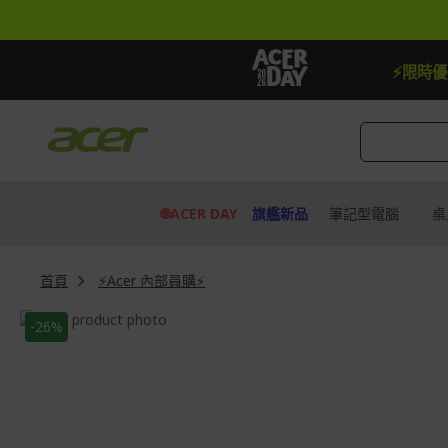
跳
到
內
容
【贈品】指定機種贈最高$888即享券
⚡限時
🌐ACER DAY
旗艦新品
筆記型電腦
桌
首頁
⚡Acer 內部員購⚡
Skip
-26%
to
Skip
the
to
end
the
of
beginning
the
of
images
the