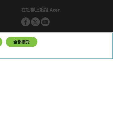
會安排訂單出貨，
在社群上追蹤 Acer
非Acer旗下品牌商品依配合廠商規範，
可能會有無法配送外島的狀況，
您可以於「我的訂單」內查詢訂單出貨
狀態 (路徑：我的帳號 > 我的訂單)。
實際的到貨時間依配合的物流商做安
全部接受
排，在無特殊狀況下可在出貨後的兩個
工作天內送達。
預購商品依商品頁面上的出貨時間安
排，且有可能因實際生產狀況有延後情
況發生。
保固與售後服務
Acer旗下品牌商品保固期限與說明請參
台灣
考此連結：
https://www.acer.com/tw-
zh/support/warranty/product-
warranties
非Acer旗下品牌商品保固依各商品和之
廠商有所不同，詳情請參考商品說明。