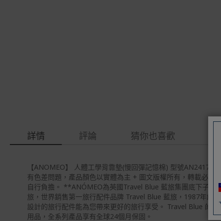
gallery
images
gallery
詳情
評論
猜你也喜歡
【ANOMEO】 人體工學背靠墊(慢回彈記憶棉) 型號AN241
有色差問題，產品顏色以實體為主 + 圖文版權所有，轉載必究 
自行負擔。 **ANÓMEO為英國Travel Blue 藍旅集團底下子
旅，世界銷售第一旅行配件品牌 Travel Blue 藍旅，1
設計的旅行配件能為您帶來更好的旅行享受。 Travel Blue 
用品，全系列產品享有全球24個月保固。