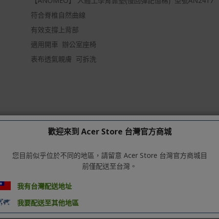
【ANOMEO】 人體工學背靠墊(慢回彈記憶棉) 型號AN2417
符合脊椎自然曲線
有效支撐上背部
適用開車 辦公室座椅
表布透氣親膚 可拆洗
歡迎來到 Acer Store 台灣官方商城
您目前似乎位於不同的地區，請留意 Acer Store 台灣官方商城目
7 符合脊椎自然曲線 有效支撐上背部 適用開車 辦公室座椅 表布透氣親膚 
前僅配送至台灣。
**保固期間內,非人為損壞,或自然消耗之不良,可提供換貨或維修服務。 
品牌** 來自英國的ANOMEO 在自然的曲線中 以人為核心 以健康 舒適 舒服為導
我有台灣配送地址
987年創立於英國倫敦，以滿足旅人旅行的需求為目標。 我們知道旅行是生
我要配送至其他地區
的產品與用戶遍及全球超過110個國家，在數千家的實體店面銷售超過200種商品