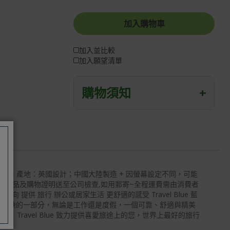
加入購物車
加入並比較
加入願望清單
購物須知
+
退/換貨須知
本網站消費者享有商品到貨七天鑑賞期
之權益(鑑賞期並非試用期)。
到貨七天內消費者有權申請退貨或換
可拆洗 + 產地：英國設計；中國大陸製造 + 因螢幕設定不同，可能
貨；超過七天以上(含假日)，恕無法辦
需將商品及購物證明送至公司檢查,如用郵寄~全程運費需由消費者
理。
向 提供 旅行 辦公或居家生活 更舒適的感受 Travel Blue 藍
活中不可或缺的一部分，無論是工作還是度假，一個可靠、舒適與精美
退回之商品必須是全新狀態且完整包裝
， Travel Blue 致力提供喜愛旅途上的您，世界上最好的旅行
(含商品、附件、包裝、紙箱及所有附隨
文件或資料)。