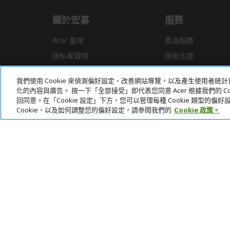
關於宏碁
服務
Acer 臺灣
產品服務
隱私權聲明
技術支援
新聞
驅動程式
我們使用 Cookie 來偵測偏好設定、改善網站導覽，以及產生使用者
獎項
常見問題
化的內容與廣告。 按一下「全部接受」即代表您同意 Acer 根據我們的 Coo
回同意。在「Cookie 設定」下方，您可以管理每種 Cookie 類型的
Cookie，以及如何調整您的偏好設定，請參閱我們的
Cookie 政策。
本網站提供之安全支付：
Acer Store | 宏碁官方商城 | 統一編號：20828393 | Acer 版權所有