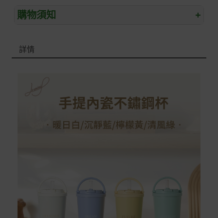
購物須知
+
退/換貨須知
詳情
本網站消費者享有商品到貨七天鑑賞期之權益(鑑賞期並非
試用期)。
到貨七天內消費者有權申請退貨或換貨；超過七天以上(含
假日)，恕無法辦理。
退回之商品必須是全新狀態且完整包裝(含商品、附件、包
裝、紙箱及所有附隨文件或資料)。
商品到貨後進行開箱前請全程錄影以確保自身權益 ! 非商
品本身瑕疵之退貨商品若有上述不完整之情況，本公司有
權向消費者收取相應的整新費用。
*遊戲光碟、軟體等影音商品屬智慧財產權之商品。依消費
者保護法第十九條第二項規定，一經拆封後恕不接受退換
貨。
如有相關退換貨服務需求，您可以透過專線或服務信箱聯
繫客服。