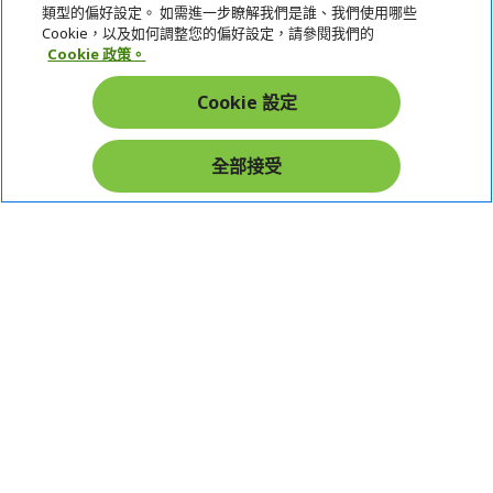
類型的偏好設定。 如需進一步瞭解我們是誰、我們使用哪些
宏碁網路商城
Cookie，以及如何調整您的偏好設定，請參閱我們的
Cookie 政策。
帳戶
Cookie 設定
在社群上追蹤 Acer
全部接受
本網站提供之安全支付：
Acer Store | 宏碁官方商城 | 統一編號：20828393 | Acer 版權所有