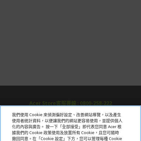
Acer Store客服專線 : 0800-258-222
我們使用 Cookie 來偵測偏好設定、改善網站導覽，以及產生
使用者統計資料，以便讓我們的網站更容易使用，並提供個人
關於宏碁
化的內容與廣告。 按一下「全部接受」即代表您同意 Acer 根
據我們的 Cookie 政策使用及放置所有 Cookie，且您可隨時
服務
撤回同意。在「Cookie 設定」下方，您可以管理每種 Cookie