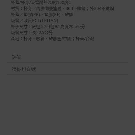
杯蓋/杯身/吸管耐熱溫度:100度C
材質：杯身／內膽陶瓷塗層、304不鏽鋼；外304不鏽鋼
杯蓋／塑膠(PP)、塑膠(PE)、矽膠
吸管／改質PCT(TRITAN)
杯子尺寸：底徑6.7口徑9.1高度20.5公分
吸管尺寸：長22.5公分
產地：杯身、吸管、矽膠圈/中國；杯蓋/台灣
評論
猜你也喜歡