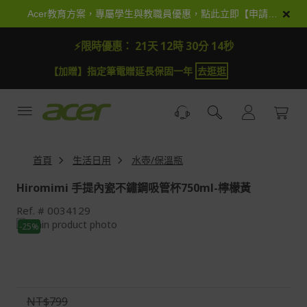
跳
×
Acer教育方案，專屬學生與教職員優惠，點此立即【申請加入】
到
內
⚡限時優惠：
21天 12時 30分 13秒
容
【加贈】指定筆電贈延長保固一年
去逛逛
首頁
生活日用
水壺/保溫瓶
Hiromimi 手提內瓷不鏽鋼吸管杯750ml-檸檬黃
Ref.
0034129
Skip
-25%
to
Skip
the
to
end
the
of
beginning
the
of
NT$799
images
the