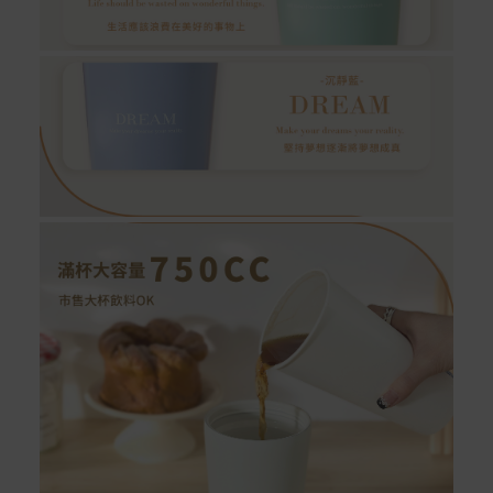
Acer旗下品牌商品保固期限與說明請參考此連結：
http
s://www.acer.com/tw-zh/support/warranty/product-wa
rranties
非Acer旗下品牌商品保固依各商品和之廠商有所不同，詳
情請參考商品說明。
如有相關保固問題以及售後服務問題，您可以透過專線或
服務信箱聯繫客服。
付款方式
本網站提供以下付款方式：
信用卡一次付清：支援Visa、Master Card及JCB卡
別
信用卡分期付款：限指定商品使用，滿1千享3期0利
率/滿1萬享3期0利率/滿3萬享12期0利率
銀行帳戶轉帳：使用一次性虛擬帳戶
LINEPAY(含iPASS MONEY)
Apple Pay：須使用行動裝置
Samsung Wallet (原Samsung Pay)：須使用行動裝