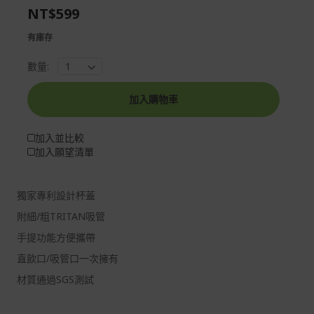
NT$599
gallery
images
gallery
有庫存
數量:
加入購物車
加入並比較
加入願望清單
獨家專利設計杯蓋
附細/粗TRITAN吸管
手提功能方便攜帶
直飲口/吸管口一次擁有
材質通過SGS測試