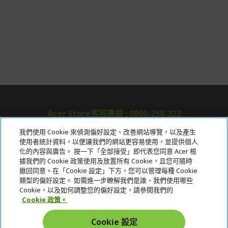
率/滿1萬享3期0利率/滿3萬享12期0利率
銀行帳戶轉帳：使用一次性虛擬帳戶
LINEPAY(含iPASS MONEY)
Apple Pay：須使用行動裝置
Samsung Wallet (原Samsung Pay)：須使用行動裝
置
Acer Store客服專線 : 0800-258-222
我們使用 Cookie 來偵測偏好設定、改善網站導覽，以及產生
使用者統計資料，以便讓我們的網站更容易使用，並提供個人
關於宏碁
化的內容與廣告。 按一下「全部接受」即代表您同意 Acer 根
據我們的 Cookie 政策使用及放置所有 Cookie，且您可隨時
服務
撤回同意。在「Cookie 設定」下方，您可以管理每種 Cookie
類型的偏好設定。 如需進一步瞭解我們是誰、我們使用哪些
宏碁網路商城
Cookie，以及如何調整您的偏好設定，請參閱我們的
Cookie 政策。
帳戶
Cookie 設定
在社群上追蹤 Acer