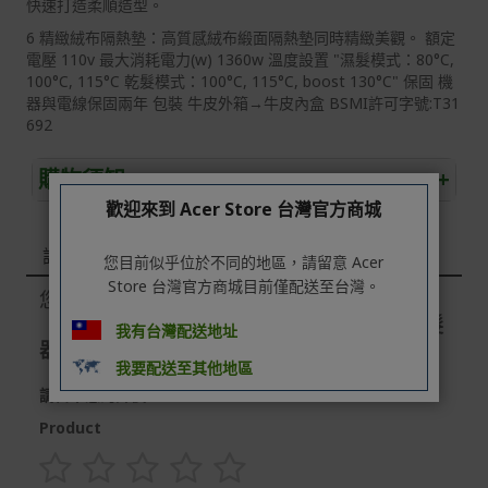
快速打造柔順造型。
6 精緻絨布隔熱墊：高質感絨布緞面隔熱墊同時精緻美觀。 額定
電壓 110v 最大消耗電力(w) 1360w 溫度設置 "濕髮模式：80°C,
100°C, 115°C 乾髮模式：100°C, 115°C, boost 130°C" 保固 機
器與電線保固兩年 包裝 牛皮外箱→牛皮內盒 BSMI許可字號:T31
692
購物須知
+
歡迎來到 Acer Store 台灣官方商城
退/換貨須知
評論
您目前似乎位於不同的地區，請留意 Acer
本網站消費者享有商品到貨七天鑑賞期之權益(鑑賞期並非
試用期)。
Store 台灣官方商城目前僅配送至台灣。
您正在評論：
【Dyson】 HT01 Airstrait™ 二合一吹風直髮
到貨七天內消費者有權申請退貨或換貨；超過七天以上(含
我有台灣配送地址
假日)，恕無法辦理。
器 普魯士藍色
我要配送至其他地區
退回之商品必須是全新狀態且完整包裝(含商品、附件、包
請留下您的評價
裝、紙箱及所有附隨文件或資料)。
Product
商品到貨後進行開箱前請全程錄影以確保自身權益 ! 非商
品本身瑕疵之退貨商品若有上述不完整之情況，本公司有
權向消費者收取相應的整新費用。