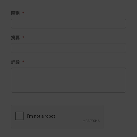
1
2
3
4
5
star
stars
stars
stars
stars
*遊戲光碟、軟體等影音商品屬智慧財產權之商品。依消費
暱稱
者保護法第十九條第二項規定，一經拆封後恕不接受退換
貨。
如有相關退換貨服務需求，您可以透過專線或服務信箱聯
摘要
繫客服。
配送服務
本站商品除有特別標示收取運費之商品，其餘全館皆可免
評論
運宅配到府。
Acer旗下品牌商品除可宅配配送全台各地外，部分商品可
以選擇配送至全台各地服務中心。
在消費者完成訂單付款後兩個工作天內會安排訂單出貨，
非Acer旗下品牌商品依配合廠商規範，可能會有無法配送
外島的狀況，
您可以於「我的訂單」內查詢訂單出貨狀態 (路徑：我的帳
號 > 我的訂單)。
實際的到貨時間依配合的物流商做安排，在無特殊狀況下