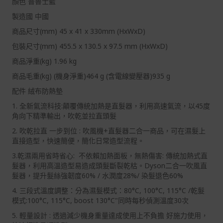
顏色 普魯士藍
製造國 中國
商品尺寸(mm) 45 x 41 x 330mm (HxWxD)
包裝尺寸(mm) 455.5 x 130.5 x 97.5 mm (HxWxD)
商品淨重(kg) 1.96 kg
商品毛重(kg) (機身淨重)464 g (含電線變壓器)935 g
配件 絨布防熱墊
1. 全新氣流科技:顛覆傳統加熱是直髮器，利用高速氣流，以45度
角向下精準輸出，吹乾並拉直頭髮
2. 吹乾拉直 一步到位 : 吹風機+直髮器二合一商品，可在濕髮上
直接造型，快速簡便，簡化日常造型流程。
3.乾濕兩用省時省心: 不依賴加熱面板，無熱傷害: 傳統加熱式直
髮器，利用高溫造型易造成頭髮斷裂乾枯。Dyson二合一吹風直
髮器，提升髮絲強韌度60% / 水潤度28%/ 染髮退色60%
4. 三段式溫度調整：分為濕髮模式：80°C, 100°C, 115°C /乾髮
模式:100°C, 115°C, boost 130°C"同時每秒偵測溫度30次
5. 輕量設計 : 透過減少機身重量達成使用上不負擔 好施力使用，