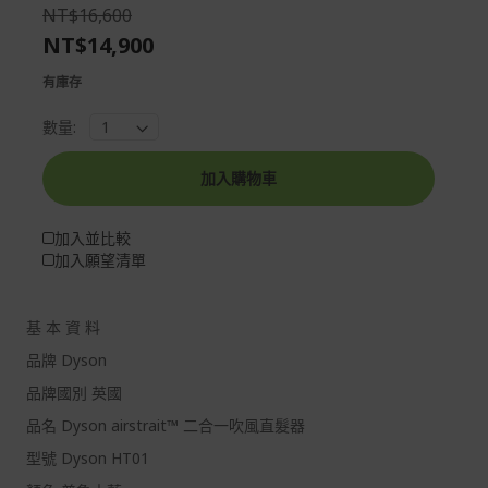
the
of
NT$16,600
images
the
NT$14,900
gallery
images
gallery
有庫存
數量:
加入購物車
加入並比較
加入願望清單
基 本 資 料
品牌 Dyson
品牌國別 英國
品名 Dyson airstrait™ 二合一吹風直髮器
型號 Dyson HT01