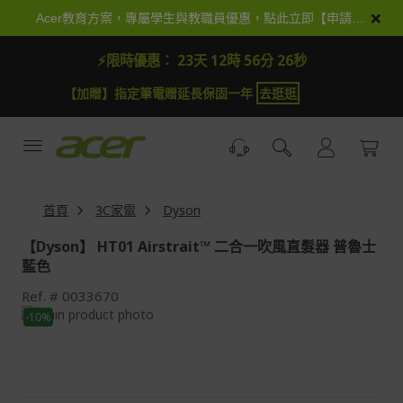
跳
×
Acer教育方案，專屬學生與教職員優惠，點此立即【申請加入】
到
內
⚡限時優惠：
23天 12時 56分 26秒
容
【加贈】指定筆電贈延長保固一年
去逛逛
首頁
3C家電
Dyson
【Dyson】 HT01 Airstrait™ 二合一吹風直髮器 普魯士
藍色
Ref.
0033670
Skip
-10%
to
Skip
the
to
end
the
of
beginning