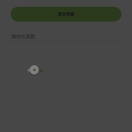
可在出貨後的兩個工作天內送達。
提交評論
預購商品依商品頁面上的出貨時間安排，且有可能因實際
生產狀況有延後情況發生。
保固與售後服務
猜你也喜歡
Acer旗下品牌商品保固期限與說明請參考此連結：
http
s://www.acer.com/tw-zh/support/warranty/product-wa
rranties
非Acer旗下品牌商品保固依各商品和之廠商有所不同，詳
×
情請參考商品說明。
開學裝備全面降價
如有相關保固問題以及售後服務問題，您可以透過專線或
服務信箱聯繫客服。
付款方式
本網站提供以下付款方式：
信用卡一次付清：支援Visa、Master Card及JCB卡
別
信用卡分期付款：限指定商品使用，滿1千享3期0利