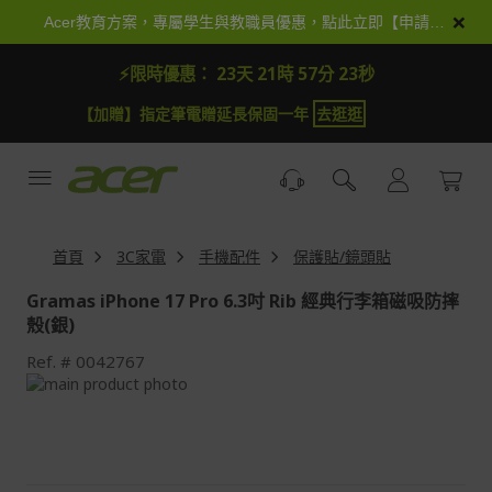
跳
×
Acer教育方案，專屬學生與教職員優惠，點此立即【申請加入】
到
內
⚡限時優惠：
23天 21時 57分 21秒
容
【加贈】指定筆電贈延長保固一年
去逛逛
首頁
3C家電
手機配件
保護貼/鏡頭貼
Gramas iPhone 17 Pro 6.3吋 Rib 經典行李箱磁吸防摔
殼(銀)
Ref.
0042767
Skip
to
Skip
the
to
end
the
of
beginning