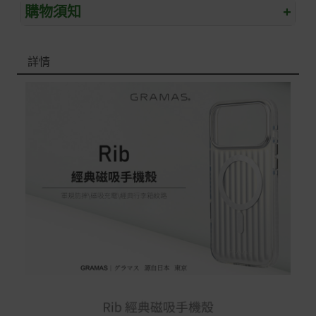
購物須知
+
退/換貨須知
詳情
本網站消費者享有商品到貨七天鑑賞期之權益(鑑賞期並非
試用期)。
到貨七天內消費者有權申請退貨或換貨；超過七天以上(含
假日)，恕無法辦理。
退回之商品必須是全新狀態且完整包裝(含商品、附件、包
裝、紙箱及所有附隨文件或資料)。
商品到貨後進行開箱前請全程錄影以確保自身權益 ! 非商
品本身瑕疵之退貨商品若有上述不完整之情況，本公司有
權向消費者收取相應的整新費用。
*遊戲光碟、軟體等影音商品屬智慧財產權之商品。依消費
者保護法第十九條第二項規定，一經拆封後恕不接受退換
貨。
如有相關退換貨服務需求，您可以透過專線或服務信箱聯
繫客服。