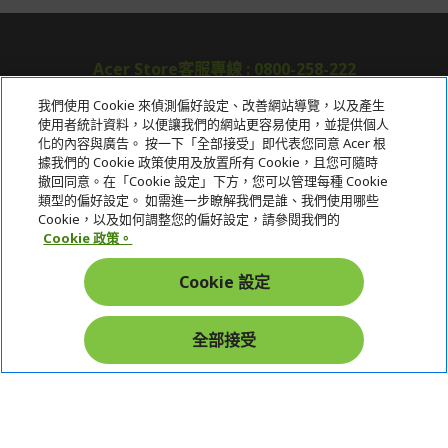
Acer Store客服專線 : 0800-258-222
我們使用 Cookie 來偵測偏好設定、改善網站導覽，以及產生
使用者統計資料，以便讓我們的網站更容易使用，並提供個人
關於宏碁
化的內容與廣告。 按一下「全部接受」即代表您同意 Acer 根
據我們的 Cookie 政策使用及放置所有 Cookie，且您可隨時
服務
撤回同意。在「Cookie 設定」下方，您可以管理每種 Cookie
類型的偏好設定。 如需進一步瞭解我們是誰、我們使用哪些
宏碁網路商城
Cookie，以及如何調整您的偏好設定，請參閱我們的
Cookie 政策。
帳戶
Cookie 設定
在社群上追蹤 Acer
全部接受
本網站提供之安全支付：