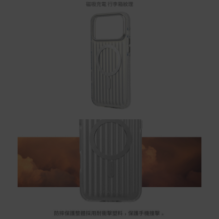
配送服務
本站商品除有特別標示收取運費之商品，其餘全館皆可免
運宅配到府。
Acer旗下品牌商品除可宅配配送全台各地外，部分商品可
以選擇配送至全台各地服務中心。
在消費者完成訂單付款後兩個工作天內會安排訂單出貨，
非Acer旗下品牌商品依配合廠商規範，可能會有無法配送
外島的狀況，
您可以於「我的訂單」內查詢訂單出貨狀態 (路徑：我的帳
號 > 我的訂單)。
實際的到貨時間依配合的物流商做安排，在無特殊狀況下
可在出貨後的兩個工作天內送達。
預購商品依商品頁面上的出貨時間安排，且有可能因實際
生產狀況有延後情況發生。
保固與售後服務
Acer旗下品牌商品保固期限與說明請參考此連結：
http