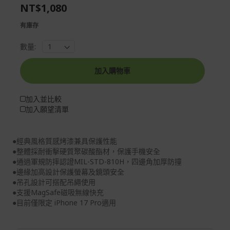
the
of
NT$1,080
images
the
gallery
images
有庫存
gallery
數量:
加入購物車
加入並比較
加入願望清單
●經典風格質感烤漆兼具保護性能
●整體採耐衝擊硬質聚碳酸酯材，保護手機安全
●通過軍規防摔認證MIL-STD-810H，四邊角加厚防撞
●邊緣加高設計保護螢幕及鏡頭安全
●吊孔設計可搭配吊繩使用
●支援MagSafe磁吸無線快充
●目前僅限定 iPhone 17 Pro適用