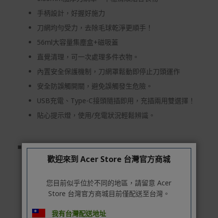
者保護法第十九條第二項規定，一經拆封後恕不接受退換
手柄設計，好握好施力
貨。
刀網均勻受力，去除毛球乾淨更順手！
如有相關退換貨服務需求，您可以透過專線或服務信箱聯
繫客服。
56ml大容量集塵盒+磁吸蓋
直覺清理，可一次處理多件衣物。
配送服務
內置安全保護機制，刀網罩鬆動即停止刀頭運作
本站商品除有特別標示收取運費之商品，其餘全館皆可免
運宅配到府。
安全防誤觸開關，避免誤觸發生危險。
USB充電、Type-C接頭隨插即用，充插兩用雙選擇！
Acer旗下品牌商品除可宅配配送全台各地外，部分商品可
以選擇配送至全台各地服務中心。
貼心提示燈，使用/充電狀況輕鬆辨識。
在消費者完成訂單付款後兩個工作天內會安排訂單出貨，
非Acer旗下品牌商品依配合廠商規範，可能會有無法配送
■商品規格
外島的狀況，
額定電壓：DC 5V
歡迎來到 Acer Store 台灣官方商城
您可以於「我的訂單」內查詢訂單出貨狀態 (路徑：我的帳
消耗電功率：6W
號 > 我的訂單)。
您目前似乎位於不同的地區，請留意 Acer
使用電源：1200mAh鋰電池
Store 台灣官方商城目前僅配送至台灣。
實際的到貨時間依配合的物流商做安排，在無特殊狀況下
充電時間：約3小時
可在出貨後的兩個工作天內送達。
我有台灣配送地址
連續使用時間：約1-2小時 (依使用情況而定)