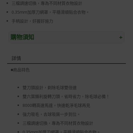
三檔調速切換，專為不同材質衣物設計
0.35mm加厚刀網罩，平穩滑順貼合衣物。
手柄設計，好握好施力
購物須知
+
退/換貨須知
詳情
本網站消費者享有商品到貨七天鑑賞期之權益(鑑賞期並非
試用期)。
■
商品特色
到貨七天內消費者有權申請退貨或換貨；超過七天以上(含
假日)，恕無法辦理。
雙刀頭設計，剃除毛球雙倍速
退回之商品必須是全新狀態且完整包裝(含商品、附件、包
雙六葉鋒利旋轉刀頭，省時省力，除毛球必備！
裝、紙箱及所有附隨文件或資料)。
8000轉高速馬達，快速乾淨毛球再見
商品到貨後進行開箱前請全程錄影以確保自身權益 ! 非商
強力吸毛，去球吸屑一步到位。
品本身瑕疵之退貨商品若有上述不完整之情況，本公司有
權向消費者收取相應的整新費用。
三檔調速切換，專為不同材質衣物設計
*遊戲光碟、軟體等影音商品屬智慧財產權之商品。依消費
0.35mm加厚刀網罩，平穩滑順貼合衣物。