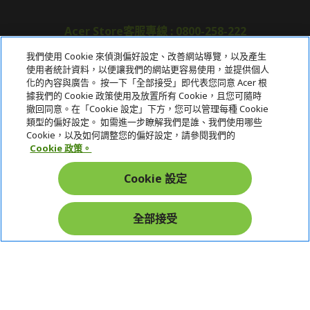
Acer Store客服專線 : 0800-258-222
我們使用 Cookie 來偵測偏好設定、改善網站導覽，以及產生
使用者統計資料，以便讓我們的網站更容易使用，並提供個人
關於宏碁
化的內容與廣告。 按一下「全部接受」即代表您同意 Acer 根
據我們的 Cookie 政策使用及放置所有 Cookie，且您可隨時
服務
撤回同意。在「Cookie 設定」下方，您可以管理每種 Cookie
類型的偏好設定。 如需進一步瞭解我們是誰、我們使用哪些
宏碁網路商城
Cookie，以及如何調整您的偏好設定，請參閱我們的
Cookie 政策。
帳戶
Cookie 設定
在社群上追蹤 Acer
全部接受
本網站提供之安全支付：