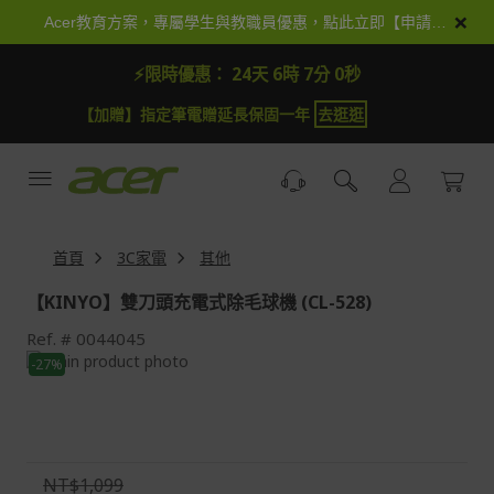
跳
×
Acer教育方案，專屬學生與教職員優惠，點此立即【申請加入】
到
內
⚡限時優惠：
24天 6時 7分 0秒
容
【加贈】指定筆電贈延長保固一年
去逛逛
首頁
3C家電
其他
【KINYO】雙刀頭充電式除毛球機 (CL-528)
Ref.
0044045
Skip
-27%
to
Skip
the
to
end
the
of
beginning
the
of
NT$1,099
images
the