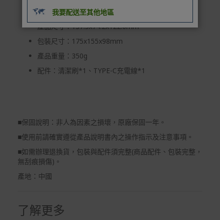
預購商品依商品頁面上的出貨時間安排，且有可能因實際
產品材質：塑膠、不鏽鋼
我要配送至其他地區
生產狀況有延後情況發生。
產品尺寸：137.5x74.2x122.0mm
保固與售後服務
包裝尺寸：175x155x98mm
Acer旗下品牌商品保固期限與說明請參考此連結：
http
產品重量：350g
s://www.acer.com/tw-zh/support/warranty/product-wa
rranties
配件：清潔刷*1、TYPE-C充電線*1
非Acer旗下品牌商品保固依各商品和之廠商有所不同，詳
情請參考商品說明。
如有相關保固問題以及售後服務問題，您可以透過專線或
服務信箱聯繫客服。
■
保固說明：非人為因素之損壞，原廠保固一年。
■
使用前請確實遵從產品說明書內之操作指示及注意事項。
付款方式
■
如需辦理退換貨，包裝與配件須完整
(
商品配件、包裝完整，
本網站提供以下付款方式：
無刮痕損傷
)
。
信用卡一次付清：支援Visa、Master Card及JCB卡
產地：中國
別
信用卡分期付款：限指定商品使用，滿1千享3期0利
了解更多
率/滿1萬享3期0利率/滿3萬享12期0利率