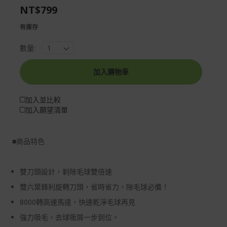
NT$799
gallery
images
gallery
有庫存
數量:
加入購物車
加入並比較
加入願望清單
■
商品特色
雙刀頭設計，剃除毛球雙倍速
雙六葉鋒利旋轉刀頭，省時省力，除毛球必備！
8000轉高速馬達，快速乾淨毛球再見
強力吸毛，去球吸屑一步到位。