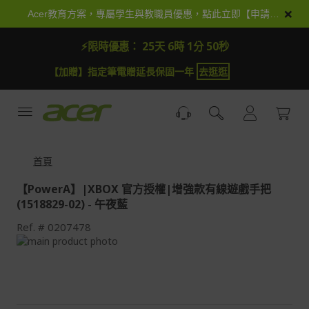
跳
×
Acer教育方案，專屬學生與教職員優惠，點此立即【申請加入】
到
內
⚡限時優惠：
25天 6時 1分 50秒
容
【加贈】指定筆電贈延長保固一年
去逛逛
首頁
【PowerA】|XBOX 官方授權|增強款有線遊戲手把
(1518829-02) - 午夜藍
Ref.
0207478
Skip
to
Skip
the
to
end
the
of
beginning