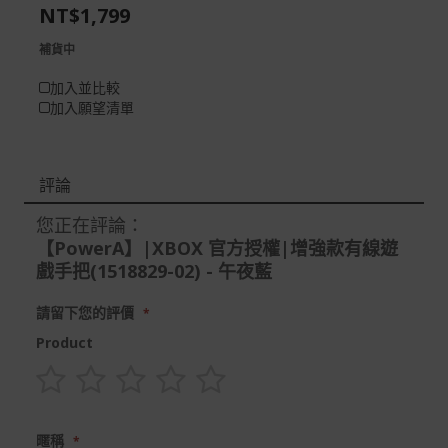
the
of
NT$1,799
images
the
gallery
images
補貨中
gallery
加入並比較
加入願望清單
評論
您正在評論：
【PowerA】|XBOX 官方授權|增強款有線遊
戲手把(1518829-02) - 午夜藍
請留下您的評價
Product
1
2
3
4
5
star
stars
stars
stars
stars
暱稱