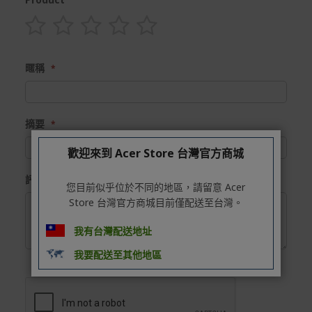
1
2
3
4
5
star
stars
stars
stars
stars
暱稱
摘要
歡迎來到 Acer Store 台灣官方商城
評論
您目前似乎位於不同的地區，請留意 Acer
Store 台灣官方商城目前僅配送至台灣。
我有台灣配送地址
我要配送至其他地區