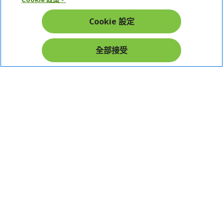
帳戶
Cookie 設定
在社群上追蹤 Acer
全部接受
本網站提供之安全支付：
Acer Store | 宏碁官方商城 | 統一編號：20828393 | Acer 版權所有
台灣