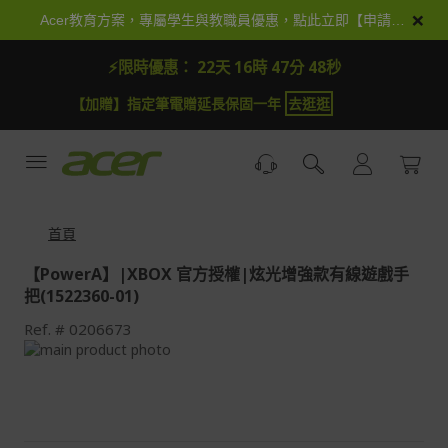
跳
×
Acer教育方案，專屬學生與教職員優惠，點此立即【申請加入】
到
內
⚡限時優惠：
22天 16時 47分 48秒
容
【加贈】指定筆電贈延長保固一年
去逛逛
首頁
【PowerA】|XBOX 官方授權|炫光增強款有線遊戲手
把(1522360-01)
Ref.
0206673
Skip
to
Skip
the
to
end
the
of
beginning