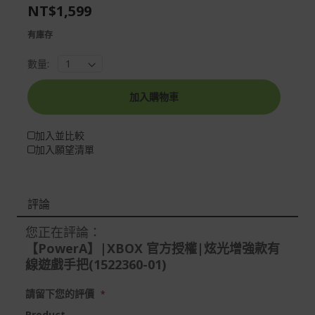
the
of
NT$1,599
images
the
gallery
images
有庫存
gallery
數量:
加入購物車
加入並比較
加入願望清單
評論
您正在評論：
【PowerA】|XBOX 官方授權|炫光增強款有
線遊戲手把(1522360-01)
請留下您的評價
Product