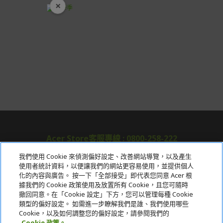
×
開學裝備全面降價
Acer Store客服專線 : 0800-258-222
我們使用 Cookie 來偵測偏好設定、改善網站導覽，以及產生
使用者統計資料，以便讓我們的網站更容易使用，並提供個人
關於宏碁
化的內容與廣告。 按一下「全部接受」即代表您同意 Acer 根
據我們的 Cookie 政策使用及放置所有 Cookie，且您可隨時
服務
撤回同意。在「Cookie 設定」下方，您可以管理每種 Cookie
類型的偏好設定。 如需進一步瞭解我們是誰、我們使用哪些
宏碁網路商城
Cookie，以及如何調整您的偏好設定，請參閱我們的
Cookie 政策。