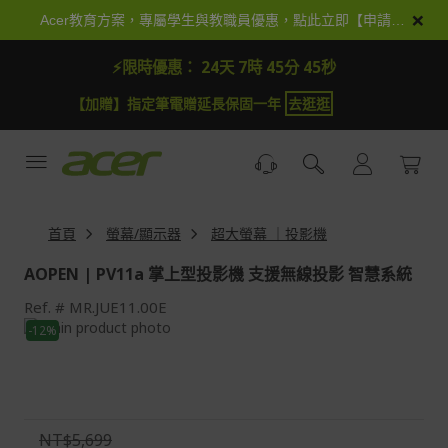
跳
×
Acer教育方案，專屬學生與教職員優惠，點此立即【申請加入】
到
內
⚡限時優惠：
24天 7時 45分 44秒
容
【加贈】指定筆電贈延長保固一年
去逛逛
首頁
螢幕/顯示器
超大螢幕 ｜投影機
AOPEN | PV11a 掌上型投影機 支援無線投影 智慧系統
Ref.
MR.JUE11.00E
Skip
-12%
to
Skip
the
to
end
the
of
beginning
the
of
NT$5,699
images
the