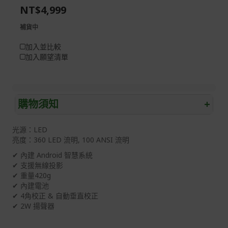
NT$4,999
gallery
images
gallery
補貨中
加入並比較
加入願望清單
購物須知
+
退/換貨須知
光源：LED
亮度：360 LED 流明, 100 ANSI 流明
本網站消費者享有商品到貨七天鑑賞期之權益(鑑賞期並非
試用期)。
✔ 內建 Android 智慧系統
✔ 支援無線投影
到貨七天內消費者有權申請退貨或換貨；超過七天以上(含
✔ 重量420g
假日)，恕無法辦理。
✔ 內建電池
✔ 4角校正 & 自動垂直校正
退回之商品必須是全新狀態且完整包裝(含商品、附件、包
✔ 2W 揚聲器
裝、紙箱及所有附隨文件或資料)。
商品到貨後進行開箱前請全程錄影以確保自身權益 ! 非商