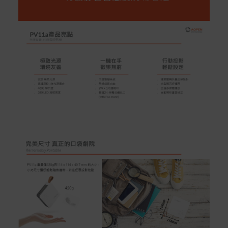
號 > 我的訂單)。
實際的到貨時間依配合的物流商做安排，在無特殊狀況下
可在出貨後的兩個工作天內送達。
預購商品依商品頁面上的出貨時間安排，且有可能因實際
生產狀況有延後情況發生。
保固與售後服務
Acer旗下品牌商品保固期限與說明請參考此連結：
http
s://www.acer.com/tw-zh/support/warranty/product-wa
rranties
非Acer旗下品牌商品保固依各商品和之廠商有所不同，詳
情請參考商品說明。
如有相關保固問題以及售後服務問題，您可以透過專線或
服務信箱聯繫客服。
付款方式
本網站提供以下付款方式：
信用卡一次付清：支援Visa、Master Card及JCB卡