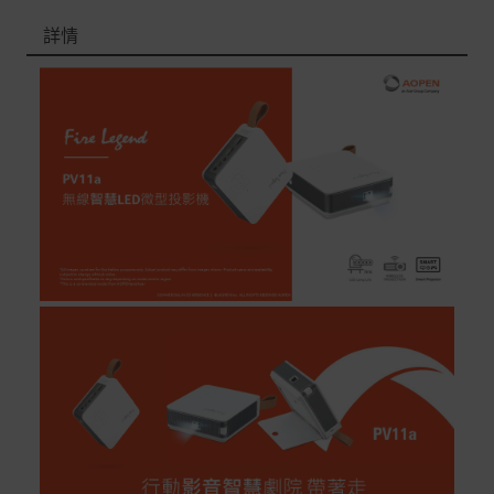
品本身瑕疵之退貨商品若有上述不完整之情況，本公司有
詳情
權向消費者收取相應的整新費用。
*遊戲光碟、軟體等影音商品屬智慧財產權之商品。依消費
者保護法第十九條第二項規定，一經拆封後恕不接受退換
貨。
如有相關退換貨服務需求，您可以透過專線或服務信箱聯
繫客服。
配送服務
本站商品除有特別標示收取運費之商品，其餘全館皆可免
運宅配到府。
Acer旗下品牌商品除可宅配配送全台各地外，部分商品可
以選擇配送至全台各地服務中心。
在消費者完成訂單付款後兩個工作天內會安排訂單出貨，
非Acer旗下品牌商品依配合廠商規範，可能會有無法配送
外島的狀況，
您可以於「我的訂單」內查詢訂單出貨狀態 (路徑：我的帳