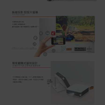
別
信用卡分期付款：限指定商品使用，滿1千享3期0利
率/滿1萬享3期0利率/滿3萬享12期0利率
銀行帳戶轉帳：使用一次性虛擬帳戶
LINEPAY(含iPASS MONEY)
Apple Pay：須使用行動裝置
Samsung Wallet (原Samsung Pay)：須使用行動裝
置