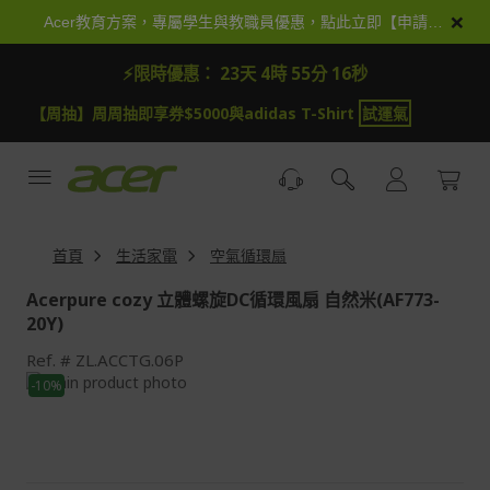
跳
×
Acer教育方案，專屬學生與教職員優惠，點此立即【申請加入】
到
內
⚡限時優惠：
23天 4時 55分 15秒
容
【周抽】周周抽即享券$5000與adidas T-Shirt
試運氣
首頁
生活家電
空氣循環扇
Acerpure cozy 立體螺旋DC循環風扇 自然米(AF773-
20Y)
Ref.
ZL.ACCTG.06P
Skip
-10%
to
Skip
the
to
end
the
of
beginning