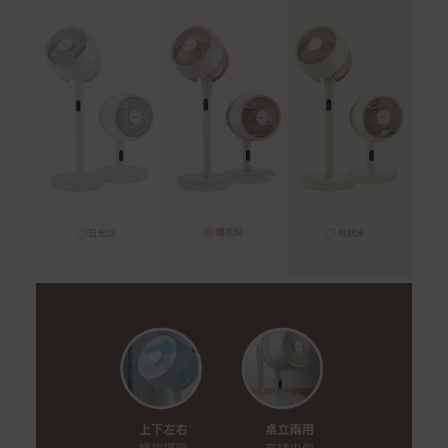
如有相關保固問題以及售後服務問題，您可以透過專線或
服務信箱聯繫客服。
付款方式
本網站提供以下付款方式：
信用卡一次付清：支援Visa、Master Card及JCB卡
別
信用卡分期付款：限指定商品使用，滿1千享3期0利
率/滿1萬享3期0利率/滿3萬享12期0利率
銀行帳戶轉帳：使用一次性虛擬帳戶
LINEPAY(含iPASS MONEY)
Apple Pay：須使用行動裝置
Samsung Wallet (原Samsung Pay)：須使用行動裝
置