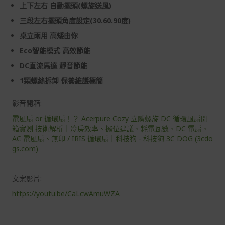
上下左右
自動擺頭
(
螺旋送風
)
到貨七天內消費者有權申請退貨或換貨；超過七天以上(含
三段左右擺頭角度設定
(30.60.90
度
)
假日)，恕無法辦理。
桌立兩用
高矮由你
退回之商品必須是全新狀態且完整包裝(含商品、附件、包
Eco
智能模式
高效節能
裝、紙箱及所有附隨文件或資料)。
DC
直流馬達
靜音節能
商品到貨後進行開箱前請全程錄影以確保自身權益 ! 非商
1
品本身瑕疵之退貨商品若有上述不完整之情況，本公司有
顆螺絲拆卸
保養維護極簡
權向消費者收取相應的整新費用。
影音開箱:
*遊戲光碟、軟體等影音商品屬智慧財產權之商品。依消費
者保護法第十九條第二項規定，一經拆封後恕不接受退換
電風扇 or 循環扇！？ Acerpure Cozy 立體螺旋 DC 循環風扇開
貨。
箱實測 技術解析｜冷房效率、擺位建議、耗電瓦數、DC 電扇、
AC 電風扇、無印 / IRIS 循環扇｜科技狗 - 科技狗 3C DOG (3cdo
如有相關退換貨服務需求，您可以透過專線或服務信箱聯
gs.com)
繫客服。
配送服務
文案影片:
本站商品除有特別標示收取運費之商品，其餘全館皆可免
https://youtu.be/CaLcwAmuWZA
運宅配到府。
Acer旗下品牌商品除可宅配配送全台各地外，部分商品可