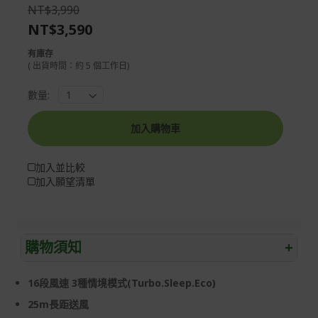
the
of
NT$3,990
images
the
NT$3,590
gallery
images
gallery
有庫存
( 出貨時間：約 5 個工作日)
數量:
加入購物車
加入並比較
加入願望清單
購物須知
+
退/換貨須知
16
段風速
3
種情境模式
(Turbo.Sleep.Eco)
本網站消費者享有商品到貨七天鑑賞期之權益(鑑賞期並非
25m
長距送風
試用期)。