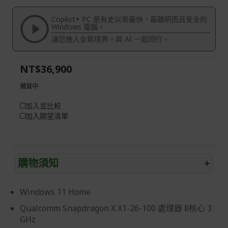
of
beginning
the
of
Copilot+ PC 是有史以來最快、最聰明而且安全的
images
the
Windows 電腦。
gallery
images
讓您進入全新境界。與 AI 一起同行。
gallery
NT$36,900
補貨中
加入並比較
加入願望清單
購物須知
+
退/換貨須知
Windows 11 Home
本網站消費者享有商品到貨七天鑑賞期之權益(鑑賞期並非
Qualcomm Snapdragon X X1-26-100 處理器 8核心 3
試用期)。
GHz