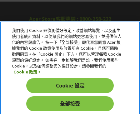
Acer Store客服專線 : 0800-258-222
我們使用 Cookie 來偵測偏好設定、改善網站導覽，以及產生
使用者統計資料，以便讓我們的網站更容易使用，並提供個人
關於宏碁
化的內容與廣告。 按一下「全部接受」即代表您同意 Acer 根
據我們的 Cookie 政策使用及放置所有 Cookie，且您可隨時
服務
撤回同意。在「Cookie 設定」下方，您可以管理每種 Cookie
類型的偏好設定。 如需進一步瞭解我們是誰、我們使用哪些
宏碁網路商城
Cookie，以及如何調整您的偏好設定，請參閱我們的
Cookie 政策。
帳戶
Cookie 設定
在社群上追蹤 Acer
全部接受
本網站提供之安全支付：