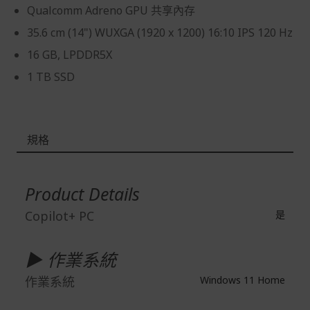
到貨七天內消費者有權申請退貨或換貨；超過七天以上(含
Qualcomm Adreno GPU 共享內存
假日)，恕無法辦理。
35.6 cm (14") WUXGA (1920 x 1200) 16:10 IPS 120 Hz
退回之商品必須是全新狀態且完整包裝(含商品、附件、包
16 GB, LPDDR5X
裝、紙箱及所有附隨文件或資料)。
1 TB SSD
商品到貨後進行開箱前請全程錄影以確保自身權益 ! 非商
品本身瑕疵之退貨商品若有上述不完整之情況，本公司有
權向消費者收取相應的整新費用。
*遊戲光碟、軟體等影音商品屬智慧財產權之商品。依消費
規格
者保護法第十九條第二項規定，一經拆封後恕不接受退換
貨。
更
多
如有相關退換貨服務需求，您可以透過專線或服務信箱聯
Product Details
資
繫客服。
訊
Copilot+ PC
是
配送服務
本站商品除有特別標示收取運費之商品，其餘全館皆可免
▶ 作業系統
運宅配到府。
Acer旗下品牌商品除可宅配配送全台各地外，部分商品可
作業系統
Windows 11 Home
以選擇配送至全台各地服務中心。