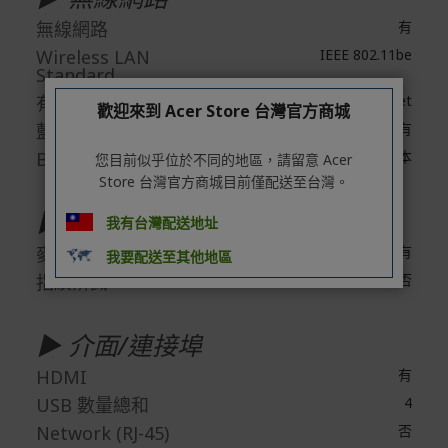
無線網路
有
Wireless LAN
IEEE 802.11be
Standard
有線網路技術
Gigabit Ethernet
歡迎來到 Acer Store 台灣官方商城
藍芽
有
Bluetooth Standard
藍牙5.4或以上版本
您目前似乎位於不同的地區，請留意 Acer
Store 台灣官方商城目前僅配送至台灣。
▶ 內建設備
我有台灣配送地址
麥克風
有
我要配送至其他地區
指紋辨識
否
▶ 介面/連接埠
HDMI
有
USB 數量總和
4
Network (RJ-45)
否