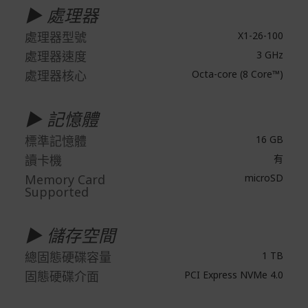
在消費者完成訂單付款後兩個工作天內會安排訂單出貨，
▶ 處理器
非Acer旗下品牌商品依配合廠商規範，可能會有無法配送
處理器型號
X1-26-100
外島的狀況，
處理器速度
3 GHz
您可以於「我的訂單」內查詢訂單出貨狀態 (路徑：我的帳
處理器核心
Octa-core (8 Core™)
號 > 我的訂單)。
實際的到貨時間依配合的物流商做安排，在無特殊狀況下
▶ 記憶體
可在出貨後的兩個工作天內送達。
標準記憶體
16 GB
預購商品依商品頁面上的出貨時間安排，且有可能因實際
生產狀況有延後情況發生。
讀卡機
有
Memory Card
microSD
保固與售後服務
Supported
Acer旗下品牌商品保固期限與說明請參考此連結：
http
s://www.acer.com/tw-zh/support/warranty/product-wa
▶ 儲存空間
rranties
非Acer旗下品牌商品保固依各商品和之廠商有所不同，詳
總固態硬碟容量
1 TB
情請參考商品說明。
固態硬碟介面
PCI Express NVMe 4.0
如有相關保固問題以及售後服務問題，您可以透過專線或
服務信箱聯繫客服。