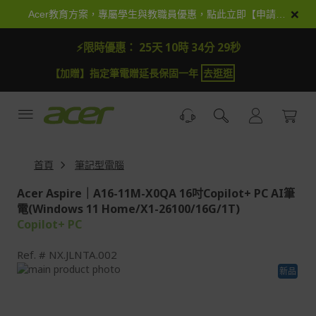
跳
×
Acer教育方案，專屬學生與教職員優惠，點此立即【申請加入】
到
內
⚡限時優惠：
25天 10時 34分 28秒
容
【加贈】指定筆電贈延長保固一年
去逛逛
首頁
筆記型電腦
Acer Aspire｜A16-11M-X0QA 16吋Copilot+ PC AI筆
電(Windows 11 Home/X1-26100/16G/1T)
Copilot+ PC
Ref.
NX.JLNTA.002
Skip
新品
to
Skip
the
to
end
the