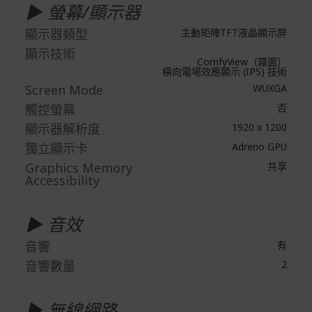
▶ 螢幕/顯示器
付款方式
顯示器類型
主動矩陣TFT液晶顯示屏
本網站提供以下付款方式：
顯示技術
ComfyView（霧面）
信用卡一次付清：支援Visa、Master Card及JCB卡
橫向電場效應顯示 (IPS) 技術
別
Screen Mode
WUXGA
信用卡分期付款：限指定商品使用，滿1千享3期0利
觸控螢幕
否
率/滿1萬享3期0利率/滿3萬享12期0利率
顯示器解析度
1920 x 1200
銀行帳戶轉帳：使用一次性虛擬帳戶
獨立顯示卡
Adreno GPU
LINEPAY(含iPASS MONEY)
Graphics Memory
共享
Accessibility
Apple Pay：須使用行動裝置
Samsung Wallet (原Samsung Pay)：須使用行動裝
置
▶ 音效
音響
有
音響數量
2
▶ 無線網路