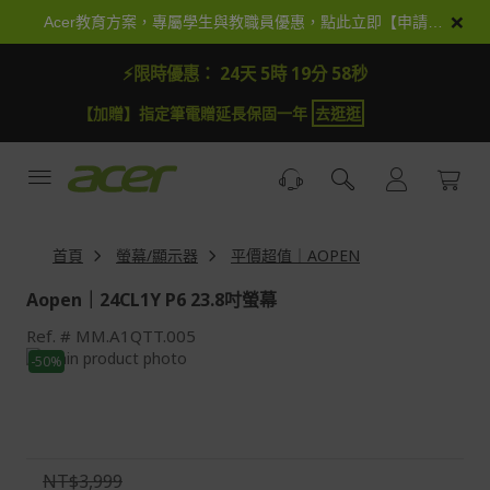
跳
×
Acer教育方案，專屬學生與教職員優惠，點此立即【申請加入】
到
內
⚡限時優惠：
24天 5時 19分 58秒
容
【加贈】指定筆電贈延長保固一年
去逛逛
首頁
螢幕/顯示器
平價超值｜AOPEN
Aopen｜24CL1Y P6 23.8吋螢幕
Ref.
MM.A1QTT.005
Skip
-50%
to
Skip
the
to
end
the
of
beginning
the
of
NT$3,999
images
the