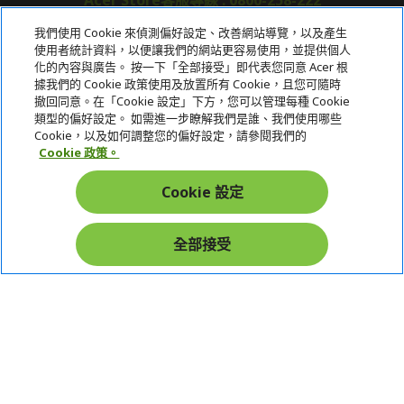
Acer Store客服專線 : 0800-258-222
我們使用 Cookie 來偵測偏好設定、改善網站導覽，以及產生
使用者統計資料，以便讓我們的網站更容易使用，並提供個人
關於宏碁
化的內容與廣告。 按一下「全部接受」即代表您同意 Acer 根
據我們的 Cookie 政策使用及放置所有 Cookie，且您可隨時
服務
撤回同意。在「Cookie 設定」下方，您可以管理每種 Cookie
類型的偏好設定。 如需進一步瞭解我們是誰、我們使用哪些
宏碁網路商城
Cookie，以及如何調整您的偏好設定，請參閱我們的
Cookie 政策。
帳戶
Cookie 設定
在社群上追蹤 Acer
全部接受
本網站提供之安全支付：