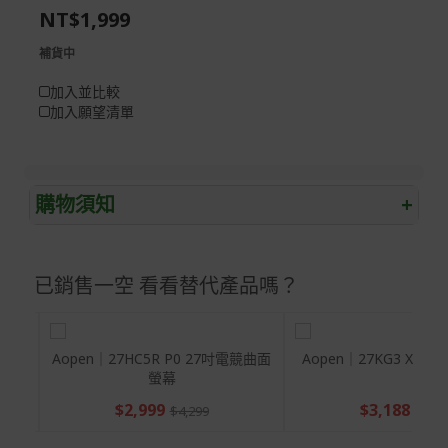
NT$1,999
gallery
images
gallery
補貨中
加入並比較
加入願望清單
購物須知
+
退/換貨須知
已銷售一空 看看替代產品嗎？
本網站消費者享有商品到貨七天鑑賞期之權益(鑑賞期並非
試用期)。
到貨七天內消費者有權申請退貨或換貨；超過七天以上(含
假日)，恕無法辦理。
觸控螢
Aopen｜27HC5R P0 27吋電競曲面
Aopen｜27KG3 X1 
螢幕
退回之商品必須是全新狀態且完整包裝(含商品、附件、包
$2,999
$3,188
裝、紙箱及所有附隨文件或資料)。
$4,299
$4,99
商品到貨後進行開箱前請全程錄影以確保自身權益 ! 非商