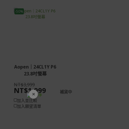
-50%
Aopen｜24CL1Y P6
23.8吋螢幕
NT$3,999
NT$1,999
補貨中
×
開學裝備全面降價
加入並比較
加入願望清單