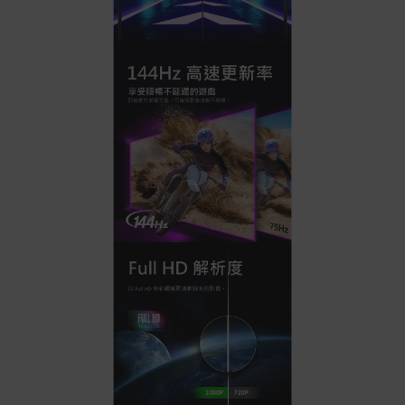
號 > 我的訂單)。
實際的到貨時間依配合的物流商做安排，在無特殊狀況下
可在出貨後的兩個工作天內送達。
預購商品依商品頁面上的出貨時間安排，且有可能因實際
生產狀況有延後情況發生。
保固與售後服務
Acer旗下品牌商品保固期限與說明請參考此連結：
http
s://www.acer.com/tw-zh/support/warranty/product-wa
rranties
非Acer旗下品牌商品保固依各商品和之廠商有所不同，詳
情請參考商品說明。
如有相關保固問題以及售後服務問題，您可以透過專線或
服務信箱聯繫客服。
付款方式
本網站提供以下付款方式：
信用卡一次付清：支援Visa、Master Card及JCB卡