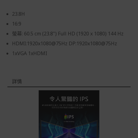
品本身瑕疵之退貨商品若有上述不完整之情況，本公司有
權向消費者收取相應的整新費用。
23.8H
*遊戲光碟、軟體等影音商品屬智慧財產權之商品。依消費
16:9
者保護法第十九條第二項規定，一經拆封後恕不接受退換
螢幕: 60.5 cm (23.8") Full HD (1920 x 1080) 144 Hz
貨。
HDMI:1920x1080@75Hz DP:1920x1080@75Hz
如有相關退換貨服務需求，您可以透過專線或服務信箱聯
繫客服。
1xVGA 1xHDMI
配送服務
本站商品除有特別標示收取運費之商品，其餘全館皆可免
運宅配到府。
詳情
Acer旗下品牌商品除可宅配配送全台各地外，部分商品可
以選擇配送至全台各地服務中心。
在消費者完成訂單付款後兩個工作天內會安排訂單出貨，
非Acer旗下品牌商品依配合廠商規範，可能會有無法配送
外島的狀況，
您可以於「我的訂單」內查詢訂單出貨狀態 (路徑：我的帳