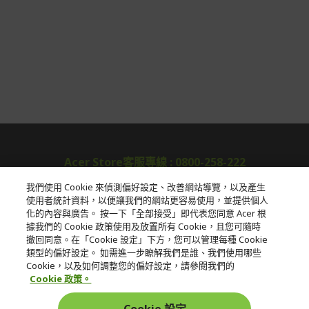
Acer Store客服專線 : 0800-258-222
我們使用 Cookie 來偵測偏好設定、改善網站導覽，以及產生
使用者統計資料，以便讓我們的網站更容易使用，並提供個人
關於宏碁
化的內容與廣告。 按一下「全部接受」即代表您同意 Acer 根
據我們的 Cookie 政策使用及放置所有 Cookie，且您可隨時
服務
撤回同意。在「Cookie 設定」下方，您可以管理每種 Cookie
類型的偏好設定。 如需進一步瞭解我們是誰、我們使用哪些
宏碁網路商城
Cookie，以及如何調整您的偏好設定，請參閱我們的
Cookie 政策。
帳戶