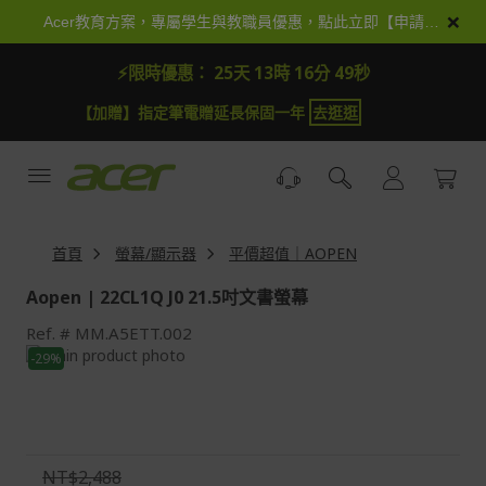
跳
×
Acer教育方案，專屬學生與教職員優惠，點此立即【申請加入】
到
內
⚡限時優惠：
25天 13時 16分 48秒
容
【加抽】全館Acer商品登錄再抽iPhone 18
試運氣
首頁
螢幕/顯示器
平價超值｜AOPEN
Aopen | 22CL1Q J0 21.5吋文書螢幕
Ref.
MM.A5ETT.002
Skip
-29%
to
Skip
the
to
end
the
of
beginning
the
of
NT$2,488
images
the