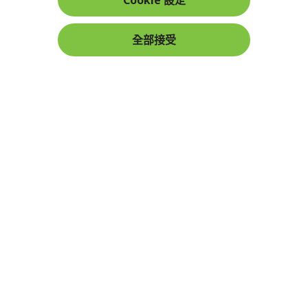
Cookie 設定
在社群上追蹤 Acer
全部接受
本網站提供之安全支付：
Acer Store | 宏碁官方商城 | 統一編號：20828393 | Acer 版權所有
台灣