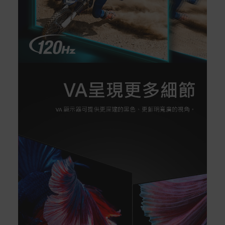
付款方式
本網站提供以下付款方式：
信用卡一次付清：支援Visa、Master Card及JCB卡
別
信用卡分期付款：限指定商品使用，滿1千享3期0利
率/滿1萬享3期0利率/滿3萬享12期0利率
銀行帳戶轉帳：使用一次性虛擬帳戶
LINEPAY(含iPASS MONEY)
Apple Pay：須使用行動裝置
Samsung Wallet (原Samsung Pay)：須使用行動裝
置