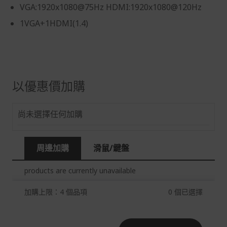
VGA:1920x1080@75Hz HDMI:1920x1080@120Hz
假日)，恕無法辦理。
1VGA+1HDMI(1.4)
退回之商品必須是全新狀態且完整包裝(含商品、附件、包
裝、紙箱及所有附隨文件或資料)。
商品到貨後進行開箱前請全程錄影以確保自身權益 ! 非商
品本身瑕疵之退貨商品若有上述不完整之情況，本公司有
權向消費者收取相應的整新費用。
以優惠價加購
*遊戲光碟、軟體等影音商品屬智慧財產權之商品。依消費
者保護法第十九條第二項規定，一經拆封後恕不接受退換
貨。
尚未選擇任何加購
如有相關退換貨服務需求，您可以透過專線或服務信箱聯
繫客服。
周邊加購
滑鼠/鍵盤
配送服務
products are currently unavailable
本站商品除有特別標示收取運費之商品，其餘全館皆可免
運宅配到府。
加購上限：4 個品項
0
個已選擇
Acer旗下品牌商品除可宅配配送全台各地外，部分商品可
以選擇配送至全台各地服務中心。
在消費者完成訂單付款後兩個工作天內會安排訂單出貨，