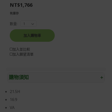
NT$1,766
gallery
images
gallery
有庫存
數量:
加入購物車
加入並比較
加入願望清單
購物須知
+
退/換貨須知
21.5H
本網站消費者享有商品到貨七天鑑賞期之權益(鑑賞期並非
16:9
試用期)。
VA
到貨七天內消費者有權申請退貨或換貨；超過七天以上(含