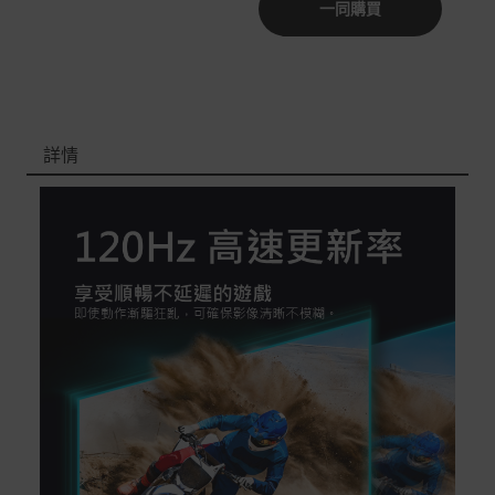
一同購買
非Acer旗下品牌商品依配合廠商規範，可能會有無法配送
外島的狀況，
您可以於「我的訂單」內查詢訂單出貨狀態 (路徑：我的帳
號 > 我的訂單)。
詳情
實際的到貨時間依配合的物流商做安排，在無特殊狀況下
可在出貨後的兩個工作天內送達。
預購商品依商品頁面上的出貨時間安排，且有可能因實際
生產狀況有延後情況發生。
保固與售後服務
Acer旗下品牌商品保固期限與說明請參考此連結：
http
s://www.acer.com/tw-zh/support/warranty/product-wa
rranties
非Acer旗下品牌商品保固依各商品和之廠商有所不同，詳
情請參考商品說明。
如有相關保固問題以及售後服務問題，您可以透過專線或
服務信箱聯繫客服。