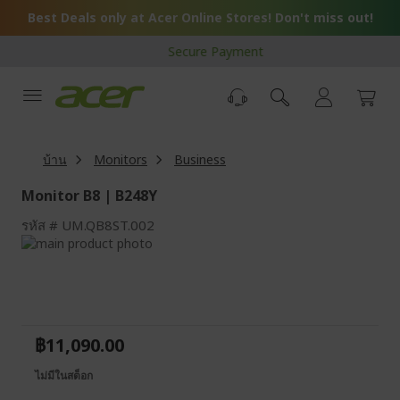
Skip
Best Deals only at Acer Online Stores! Don't miss out!
to
Content
Secure Payment
บ้าน
Monitors
Business
Monitor B8 | B248Y
รหัส
UM.QB8ST.002
Skip
to
Skip
the
to
end
the
of
beginning
the
of
฿11,090.00
images
the
gallery
images
ไม่มีในสต็อก
gallery