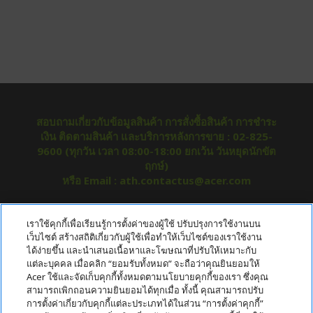
สอบถามเกี่ยวกับข้อมูลสินค้า การสั่งซื้อสินค้า การชำระ
เงิน ติดตามสินค้า และบริการหลังการขาย : 02-825-
9600 (ทุกวัน เวลา 08:00-18:00 ยกเว้น วันหยุดนักขัต
ฤกษ์)
หรือ Email : ath.contactus@acer.com
เกี่ยวกับ ACER
เราใช้คุกกี้เพื่อเรียนรู้การตั้งค่าของผู้ใช้ ปรับปรุงการใช้งานบน
h
เว็บไซต์ สร้างสถิติเกี่ยวกับผู้ใช้เพื่อทำให้เว็บไซต์ของเราใช้งาน
i
ได้ง่ายขึ้น และนำเสนอเนื้อหาและโฆษณาที่ปรับให้เหมาะกับ
บริการลูกค้า
h
d
แต่ละบุคคล เมื่อคลิก “ยอมรับทั้งหมด” จะถือว่าคุณยินยอมให้
i
d
Acer ใช้และจัดเก็บคุกกี้ทั้งหมดตามนโยบายคุกกี้ของเรา ซึ่งคุณ
ข้อกำหนด
h
d
e
สามารถเพิกถอนความยินยอมได้ทุกเมื่อ ทั้งนี้ คุณสามารถปรับ
i
d
n
การตั้งค่าเกี่ยวกับคุกกี้แต่ละประเภทได้ในส่วน “การตั้งค่าคุกกี้”
บัญชี
h
d
e