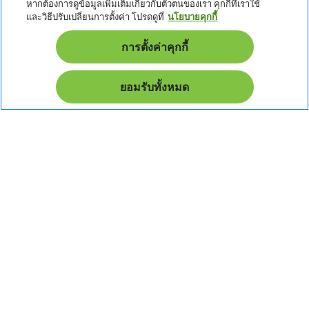
หากต้องการดูข้อมูลเพิ่มเติมเกี่ยวกับตัวตนของเรา คุกกี้ที่เราใช้
i
d
n
และวิธีปรับเปลี่ยนการตั้งค่า โปรดดูที่
นโยบายคุกกี้
หนังสือรับรอง
d
e
h
d
n
i
News & Promotion
การตั้งค่าคุกกี้
e
d
n
d
Promotion
e
ยอมรับทั้งหมด
n
Pay Safely With:
เอเซอร์ สงวนสิทธิ์ทุกประการ
ไทย