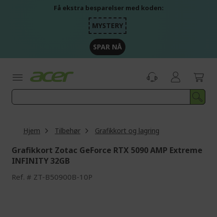
Skip
Få ekstra besparelser med koden:
to
Content
MYSTERY
SPAR NÅ
Hjem
Tilbehør
Grafikkort og lagring
Grafikkort Zotac GeForce RTX 5090 AMP Extreme
INFINITY 32GB
Ref.
ZT-B50900B-10P
Skip
to
the
end