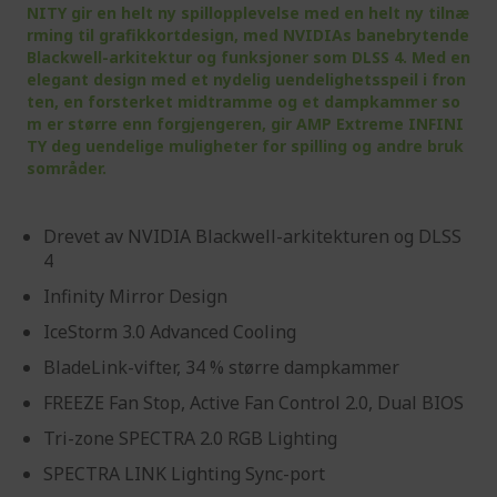
NITY gir en helt ny spillopplevelse med en helt ny tilnæ
rming til grafikkortdesign, med NVIDIAs banebrytende
Blackwell-arkitektur og funksjoner som DLSS 4. Med en
elegant design med et nydelig uendelighetsspeil i fron
ten, en forsterket midtramme og et dampkammer so
m er større enn forgjengeren, gir AMP Extreme INFINI
TY deg uendelige muligheter for spilling og andre bruk
sområder.
Drevet av NVIDIA Blackwell-arkitekturen og DLSS
4
Infinity Mirror Design
IceStorm 3.0 Advanced Cooling
BladeLink-vifter, 34 % større dampkammer
FREEZE Fan Stop, Active Fan Control 2.0, Dual BIOS
Tri-zone SPECTRA 2.0 RGB Lighting
SPECTRA LINK Lighting Sync-port