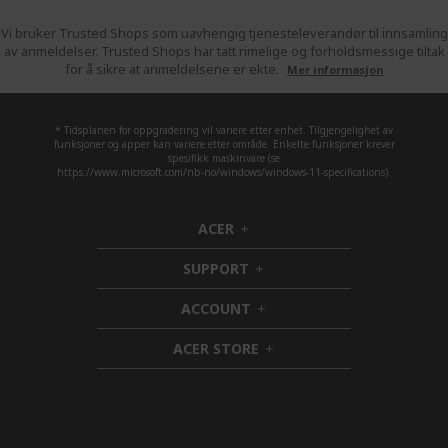
Vi bruker Trusted Shops som uavhengig tjenesteleverandør til innsamling
av anmeldelser. Trusted Shops har tatt rimelige og forholdsmessige tiltak
for å sikre at anmeldelsene er ekte.
Mer informasjon
* Tidsplanen for oppgradering vil variere etter enhet. Tilgjengelighet av
funksjoner og apper kan variere etter område. Enkelte funksjoner krever
spesifikk maskinvare (se
https://www.microsoft.com/nb-no/windows/windows-11-specifications).
ACER
h
i
SUPPORT
d
h
d
i
ACCOUNT
e
d
h
n
d
i
ACER STORE
e
d
h
n
d
i
e
d
n
d
e