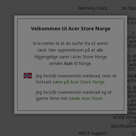
Memory Clock
28 Gbp
PCI Express
PCI Expres
5.0 x1
Velkommen til Acer Store Norge
Display
3 
Outputs
DisplayPor
2.1b wit
Vi la merke til at du surfer fra et annet
UHBR2
land. Vær oppmerksom på at alle
(up to 4
tilgjengelige varer i Acer Store Norge
480Hz or 8
sendes
kun
til Norge.
165Hz wit
DSC
Jeg forstår ovennevnte merknad, men vil
1 x HDMI
Connecto
fortsatt
være på Acer Store Norge
(Supports 4
120Hz HDR
Jeg forstår ovennevnte merknad og vil
8K 60H
gjerne finne min
lokale Acer Store.
HDR, an
Variabl
Refresh Rat
as specifie
in the HDM
2.1
Specification
HDCP Support
2.