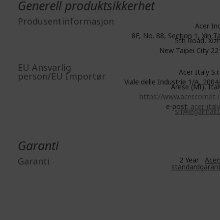
Generell produktsikkerhet
Produsentinformasjon
Acer Inc
8F, No. 88, Section 1, Xin Ta
5th Road, Xizh
New Taipei City 22
EU Ansvarlig
Acer Italy S.r.l
person/EU Importør
Viale delle Industrie 1/A, 2004
Arese (MI), Ital
https://www.acer.com/it-i
e-post:
acer-italy
srl@legalmail.i
Garanti
Garanti
2 Year
Acer
standardgarant