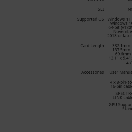
SLI
N
Supported OS
Windows 11 
Windows 1
64-bit (v180
Novembe
2018 or later
Card Length
332.1mm 
137.5mm 
69.6mm 
13.1" x 5.4" 
2.7
Accessories
User Manua
4 x 8-pin-to
16-pin cabl
SPECTR
LINK cabl
GPU Suppor
Stan