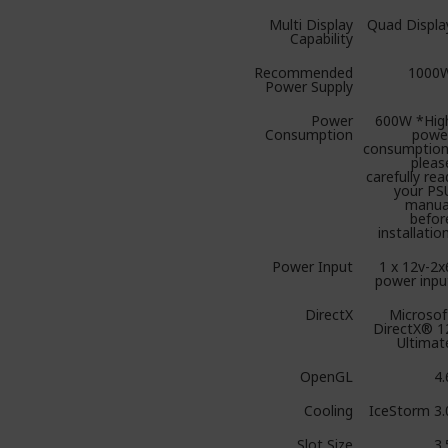
Multi Display
Quad Displa
Capability
Recommended
1000
Power Supply
Power
600W *Hig
Consumption
powe
consumption
pleas
carefully rea
your PS
manua
befor
installation
Power Input
1 x 12v-2x
power inpu
DirectX
Microsof
DirectX® 1
Ultimat
OpenGL
4.
Cooling
IceStorm 3.
Slot Size
3.