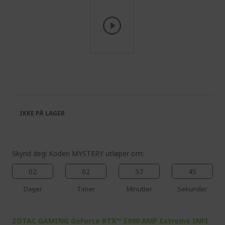
Skip
to
the
beginning
of
the
IKKE PÅ LAGER
images
gallery
Skynd deg! Koden MYSTERY utløper om:
02
02
57
45
Dager
Timer
Minutter
Sekunder
ZOTAC GAMING GeForce RTX™ 5090 AMP Extreme INFI