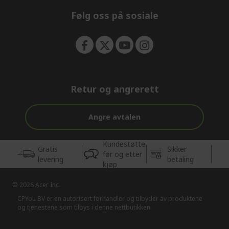
n
Følg oss på sosiale
Retur og angrerett
Angre avtalen
Kundestøtte
Gratis
Sikker
før og etter
levering
betaling
kjøp
© 2026 Acer Inc.
CPYou BV er en autorisert forhandler og tilbyder av produktene
og tjenestene som tilbys i denne nettbutikken.​