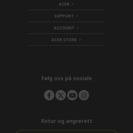
ACER
h
i
SUPPORT
d
h
d
i
ACCOUNT
e
d
h
n
d
i
ACER STORE
e
d
h
n
d
i
e
d
n
d
e
n
Følg oss på sosiale
Retur og angrerett