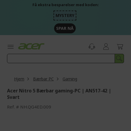
Skip
Få ekstra besparelser med koden:
to
Content
MYSTERY
SPAR NÅ
Hjem
Bærbar PC
Gaming
Acer Nitro 5 Bærbar gaming-PC | AN517-42 |
Svart
Ref.
NH.QG4ED.009
Skip
to
the
end