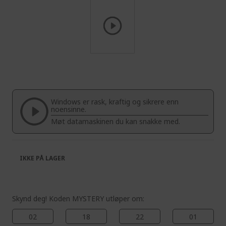
Skip
to
the
beginning
of
Windows er rask, kraftig og sikrere enn
the
noensinne.
images
Møt datamaskinen du kan snakke med.
gallery
IKKE PÅ LAGER
Skynd deg! Koden MYSTERY utløper om:
02
18
22
00