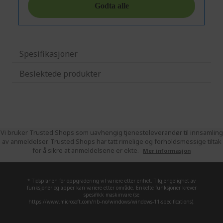
Spesifikasjoner
Beslektede produkter
Vi bruker Trusted Shops som uavhengig tjenesteleverandør til innsamling
av anmeldelser. Trusted Shops har tatt rimelige og forholdsmessige tiltak
for å sikre at anmeldelsene er ekte.
Mer informasjon
* Tidsplanen for oppgradering vil variere etter enhet. Tilgjengelighet av
funksjoner og apper kan variere etter område. Enkelte funksjoner krever
spesifikk maskinvare (se
https://www.microsoft.com/nb-no/windows/windows-11-specifications).