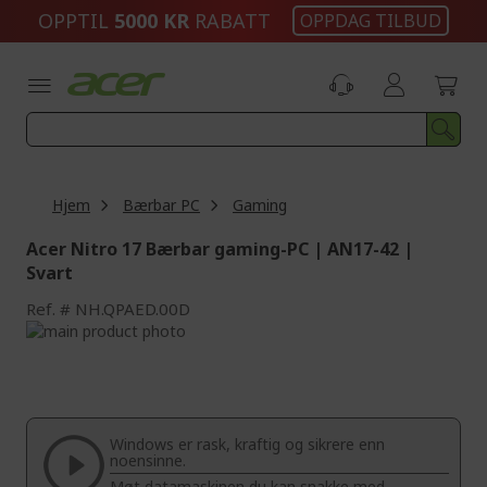
Skip
OPPTIL
5000 KR
RABATT
OPPDAG TILBUD
to
Content
Hjem
Bærbar PC
Gaming
Acer Nitro 17 Bærbar gaming-PC | AN17-42 |
Svart
Ref.
NH.QPAED.00D
Skip
to
Skip
the
to
end
the
of
beginning
the
of
Windows er rask, kraftig og sikrere enn
images
the
noensinne.
gallery
images
Møt datamaskinen du kan snakke med.