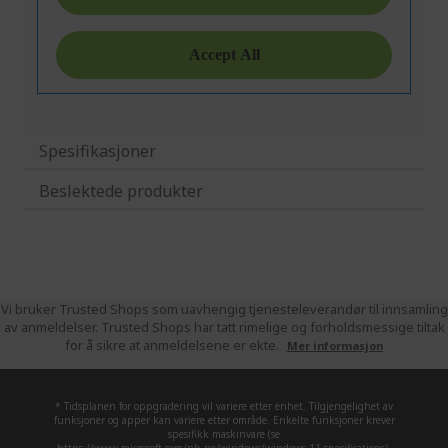
Spesifikasjoner
Beslektede produkter
Vi bruker Trusted Shops som uavhengig tjenesteleverandør til innsamling
av anmeldelser. Trusted Shops har tatt rimelige og forholdsmessige tiltak
for å sikre at anmeldelsene er ekte.
Mer informasjon
* Tidsplanen for oppgradering vil variere etter enhet. Tilgjengelighet av
funksjoner og apper kan variere etter område. Enkelte funksjoner krever
spesifikk maskinvare (se