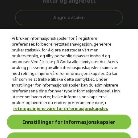
Retur og angrerett
Angre avtalen
Kundestøtte
Gratis
Sikker
Vi bruker informasjonskapsler for å registrere
før og etter
levering
betaling
preferanser, forbedre nettstedsnavigasjon, generere
kjøp
brukerstatistikk for å gjøre nettstedet vårt mer
brukervennlig, og tilby personlig tilpasset innhold og
© 2026 Acer Inc.
annonser. Ved å klikke på Godta alle samtykker du i Acers
CPYou BV er en autorisert forhandler og tilbyder av produktene
bruk og plassering av alle informasjonskapsler i samsvar
og tjenestene som tilbys i denne nettbutikken.​
med retningslinjene våre for informasjonskapsler. Du kan
når som helst trekke tilbake dette samtykket. Under
Innstillinger for informasjonskapsler kan du administrere
preferansene dine for hver type informasjonskapsel. Finn
ut mer om hvem vi er, hvilke informasjonskapsler vi
bruker, og hvordan du endrer preferansene dine, i
retningslinjene våre for informasjonskapsler.
Norge
Innstillinger for informasjonskapsler