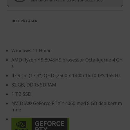
gallery
IKKE PÅ LAGER
Windows 11 Home
AMD Ryzen™ 9 8945HS prosessor Octa-kjerne 4 GH
z
43,9 cm (17,3") QHD (2560 x 1440) 16:10 IPS 165 Hz
32 GB, DDR5 SDRAM
1 TB SSD
NVIDIA® GeForce RTX™ 4060 med 8 GB dedikert m
inne