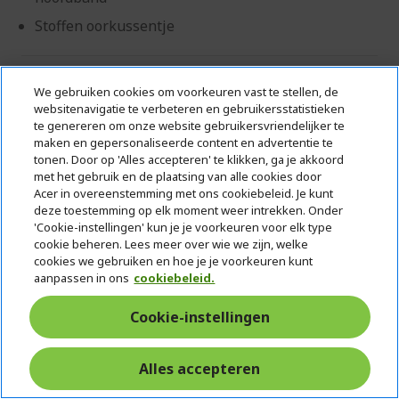
Stoffen oorkussentje
€ 149,90
We gebruiken cookies om voorkeuren vast te stellen, de
websitenavigatie te verbeteren en gebruikersstatistieken
OP VOORRAAD
te genereren om onze website gebruikersvriendelijker te
(LEVERING BINNEN 1-3 WERKDAGEN)
maken en gepersonaliseerde content en advertentie te
tonen. Door op 'Alles accepteren' te klikken, ga je akkoord
Aantal:
met het gebruik en de plaatsing van alle cookies door
Acer in overeenstemming met ons cookiebeleid. Je kunt
deze toestemming op elk moment weer intrekken. Onder
Ga naar product
'Cookie-instellingen' kun je je voorkeuren voor elk type
cookie beheren. Lees meer over wie we zijn, welke
cookies we gebruiken en hoe je je voorkeuren kunt
In winkelmandje
aanpassen in ons
cookiebeleid.
Cookie-instellingen
Vergelijk product
Alles accepteren