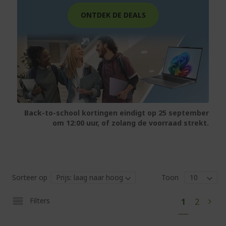
ONTDEK DE DEALS
Back-to-school kortingen eindigt op 25 september
om 12:00 uur, of zolang de voorraad strekt.
Sorteer op
Toon
Pag
U
Pagina
Filters
1
2
Pagi
Volg
lees
momentee