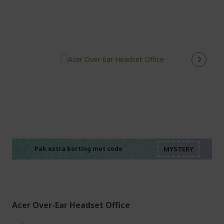
%%%%%%%%%%%%%%
%%%%%%%%%%%%%%
%%%%%%%%%%%%%%
%%%%%%%%%%%%%%
Pak extra korting met code
%%%%%%%%%%%%%%
Acer Over-Ear Headset Office