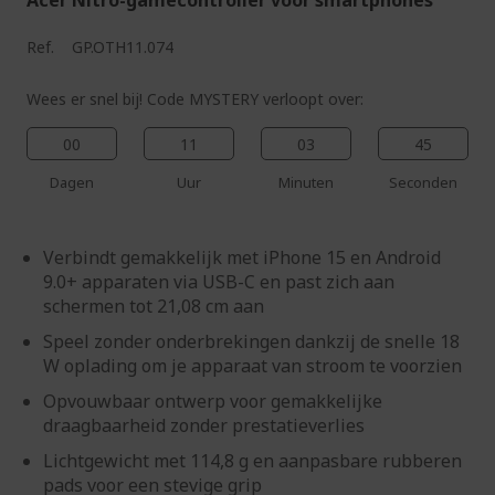
Acer Nitro-gamecontroller voor smartphones
Ref.
GP.OTH11.074
Wees er snel bij! Code MYSTERY verloopt over:
00
11
03
44
Dagen
Uur
Minuten
Seconden
Verbindt gemakkelijk met iPhone 15 en Android
9.0+ apparaten via USB-C en past zich aan
schermen tot 21,08 cm aan
Speel zonder onderbrekingen dankzij de snelle 18
W oplading om je apparaat van stroom te voorzien
Opvouwbaar ontwerp voor gemakkelijke
draagbaarheid zonder prestatieverlies
Lichtgewicht met 114,8 g en aanpasbare rubberen
pads voor een stevige grip