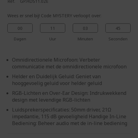
Ref.
GP.HDS11.02E
Wees er snel bij! Code MYSTERY verloopt over:
00
11
03
44
Dagen
Uur
Minuten
Seconden
Omnidirectionele Microfoon: Verbeter
communicatie met de omnidirectionele microfoon
Helder en Duidelijk Geluid: Geniet van
hooggevoelig geluid voor helder geluid
RGB-Lichten en Over-Ear Design: Indrukwekkend
design met levendige RGB-lichten
Luidsprekerspecificaties: 50mm driver, 21Ω
impedantie, 115 dB gevoeligheid Handige In-Line
Bediening: Beheer audio met de in-line bediening