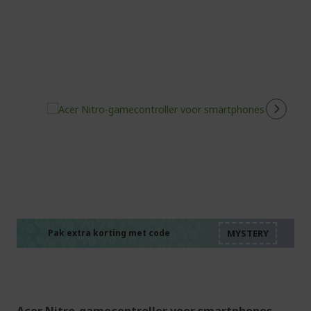
%%%%%%%%%%%%%%
%%%%%%%%%%%%%%
%%%%%%%%%%%%%%
%%%%%%%%%%%%%%
Pak extra korting met code
%%%%%%%%%%%%%%