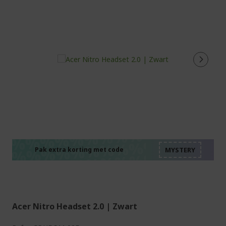
%%%%%%%%%%%%%%
%%%%%%%%%%%%%%
%%%%%%%%%%%%%%
%%%%%%%%%%%%%%
Pak extra korting met code
%%%%%%%%%%%%%%
Acer Nitro Headset 2.0 | Zwart