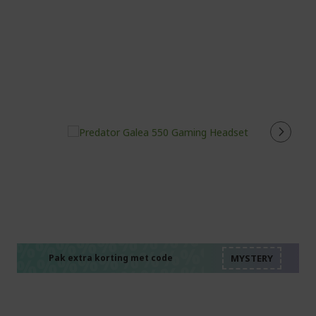
%%%%%%%%%%%%%%
%%%%%%%%%%%%%%
%%%%%%%%%%%%%%
%%%%%%%%%%%%%%
Pak extra korting met code
%%%%%%%%%%%%%%