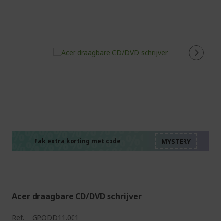
%%%%%%%%%%%%%%
%%%%%%%%%%%%%%
%%%%%%%%%%%%%%
%%%%%%%%%%%%%%
Pak extra korting met code
%%%%%%%%%%%%%%
Acer draagbare CD/DVD schrijver
Ref.
GP.ODD11.001