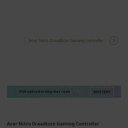
%%%%%%%%%%%%%%
%%%%%%%%%%%%%%
%%%%%%%%%%%%%%
%%%%%%%%%%%%%%
Pak extra korting met code
%%%%%%%%%%%%%%
Acer Nitro Draadloze Gaming Controller