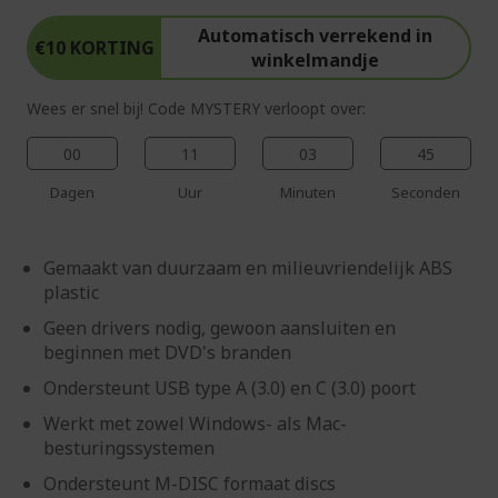
Automatisch verrekend in
€10 KORTING
winkelmandje
Wees er snel bij! Code MYSTERY verloopt over:
00
11
03
44
Dagen
Uur
Minuten
Seconden
Gemaakt van duurzaam en milieuvriendelijk ABS
plastic
Geen drivers nodig, gewoon aansluiten en
beginnen met DVD's branden
Ondersteunt USB type A (3.0) en C (3.0) poort
Werkt met zowel Windows- als Mac-
besturingssystemen
Ondersteunt M-DISC formaat discs