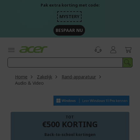
Ga
Pak extra korting met code:
naar
de
MYSTERY
inhoud
BESPAAR NU
Home
Zakelijk
Rand-apparatuur
Audio & Video
TOT
€500 KORTING
Back-to-school kortingen