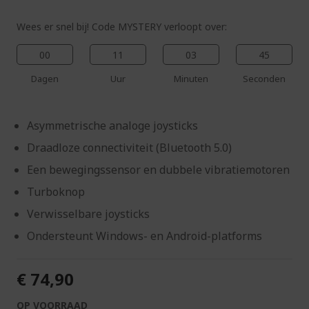
Wees er snel bij! Code MYSTERY verloopt over:
00
11
03
44
Dagen
Uur
Minuten
Seconden
Asymmetrische analoge joysticks
Draadloze connectiviteit (Bluetooth 5.0)
Een bewegingssensor en dubbele vibratiemotoren
Turboknop
Verwisselbare joysticks
Ondersteunt Windows- en Android-platforms
€ 74,90
OP VOORRAAD