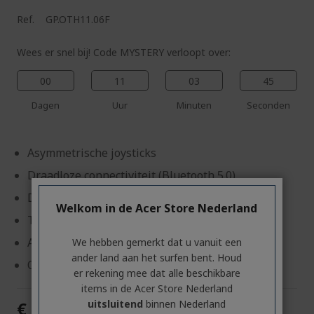
Ref.
GP.OTH11.06F
Wees er snel bij! Code MYSTERY verloopt over:
00
11
03
44
Dagen
Uur
Minuten
Seconden
Asymmetrische joysticks
Draadloze connectiviteit (Bluetooth 5.0)
Dubbele vibratiemotoren
Welkom in de Acer Store Nederland
Turboknop
Analoge triggers
We hebben gemerkt dat u vanuit een
ander land aan het surfen bent. Houd
Ondersteunt Windows- en Android-platforms
er rekening mee dat alle beschikbare
items in de Acer Store Nederland
€ 59,90
uitsluitend
binnen Nederland