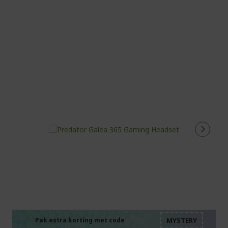
%%%%%%%%%%%%%%
%%%%%%%%%%%%%%
%%%%%%%%%%%%%%
Pak extra korting met code