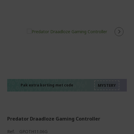
%%%%%%%%%%%%%%
%%%%%%%%%%%%%%
%%%%%%%%%%%%%%
%%%%%%%%%%%%%%
Pak extra korting met code
%%%%%%%%%%%%%%
Predator Draadloze Gaming Controller
Ref.
GP.OTH11.06G