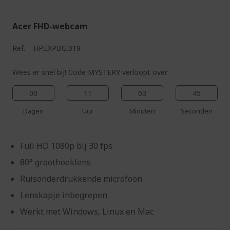
Acer FHD-webcam
Ref.
HP.EXPBG.019
Wees er snel bij! Code MYSTERY verloopt over:
00
11
03
44
Dagen
Uur
Minuten
Seconden
Full HD 1080p bij 30 fps
80° groothoeklens
Ruisonderdrukkende microfoon
Lenskapje inbegrepen
Werkt met Windows, Linux en Mac