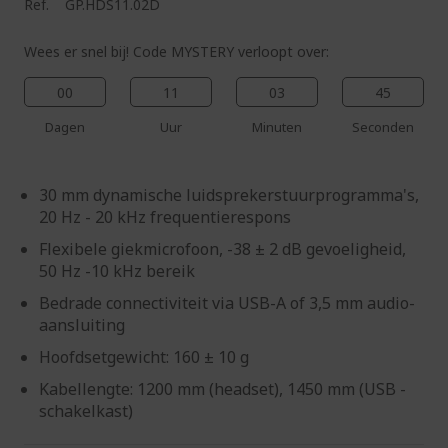
Ref.
GP.HDS11.02D
Wees er snel bij! Code MYSTERY verloopt over:
00
11
03
44
Dagen
Uur
Minuten
Seconden
30 mm dynamische luidsprekerstuurprogramma's,
20 Hz - 20 kHz frequentierespons
Flexibele giekmicrofoon, -38 ± 2 dB gevoeligheid,
50 Hz -10 kHz bereik
Bedrade connectiviteit via USB-A of 3,5 mm audio-
aansluiting
Hoofdsetgewicht: 160 ± 10 g
Kabellengte: 1200 mm (headset), 1450 mm (USB -
schakelkast)