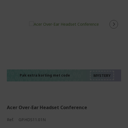
%%%%%%%%%%%%%%
%%%%%%%%%%%%%%
%%%%%%%%%%%%%%
%%%%%%%%%%%%%%
Pak extra korting met code
%%%%%%%%%%%%%%
Acer Over-Ear Headset Conference
Ref.
GP.HDS11.01N