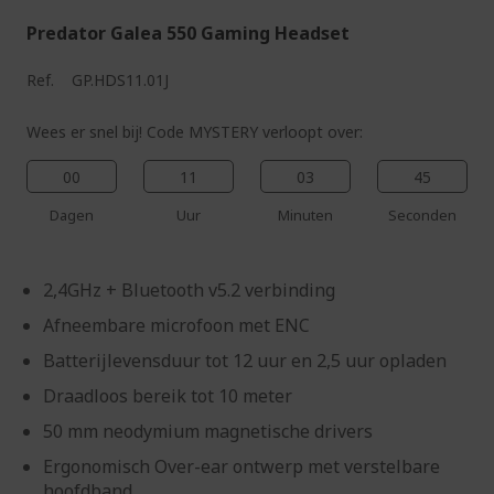
Predator Galea 550 Gaming Headset
Ref.
GP.HDS11.01J
Wees er snel bij! Code MYSTERY verloopt over:
00
11
03
44
Dagen
Uur
Minuten
Seconden
2,4GHz + Bluetooth v5.2 verbinding
Afneembare microfoon met ENC
Batterijlevensduur tot 12 uur en 2,5 uur opladen
Draadloos bereik tot 10 meter
50 mm neodymium magnetische drivers
Ergonomisch Over-ear ontwerp met verstelbare
hoofdband