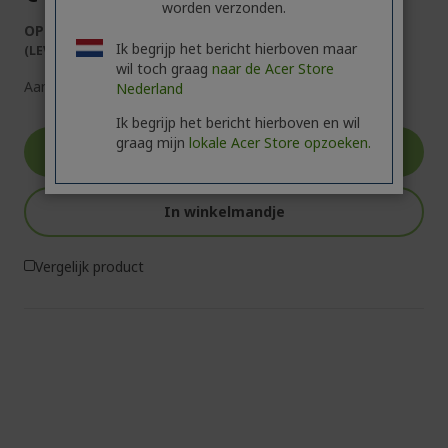
worden verzonden.
OP VOORRAAD
Ik begrijp het bericht hierboven maar
(LEVERING BINNEN 1-3 WERKDAGEN)
wil toch graag
naar de Acer Store
Aantal:
Nederland
Ik begrijp het bericht hierboven en wil
graag mijn
lokale Acer Store opzoeken.
Ga naar product
In winkelmandje
Vergelijk product