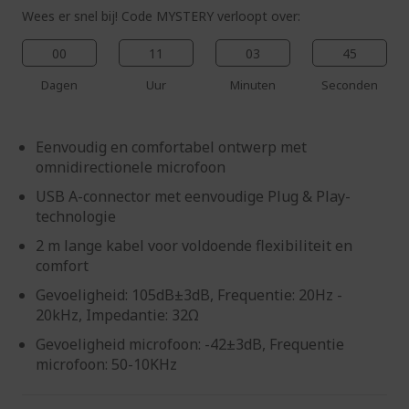
Wees er snel bij! Code MYSTERY verloopt over:
00
11
03
44
Dagen
Uur
Minuten
Seconden
Eenvoudig en comfortabel ontwerp met
omnidirectionele microfoon
USB A-connector met eenvoudige Plug & Play-
technologie
2 m lange kabel voor voldoende flexibiliteit en
comfort
Gevoeligheid: 105dB±3dB, Frequentie: 20Hz -
20kHz, Impedantie: 32Ω
Gevoeligheid microfoon: -42±3dB, Frequentie
microfoon: 50-10KHz