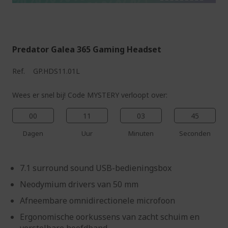
%%%%%%%%%%%%%%
%%%%%%%%%%%%%%
Predator Galea 365 Gaming Headset
Ref.
GP.HDS11.01L
Wees er snel bij! Code MYSTERY verloopt over:
00
11
03
44
Dagen
Uur
Minuten
Seconden
7.1 surround sound USB-bedieningsbox
Neodymium drivers van 50 mm
Afneembare omnidirectionele microfoon
Ergonomische oorkussens van zacht schuim en