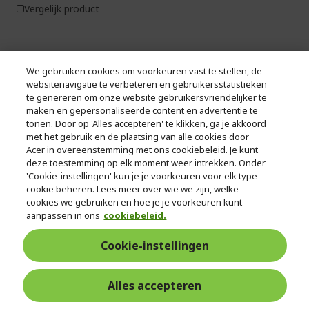
Vergelijk product
We gebruiken cookies om voorkeuren vast te stellen, de
Sorteer op
Toon
websitenavigatie te verbeteren en gebruikersstatistieken
te genereren om onze website gebruikersvriendelijker te
Pag
U
Pagina
Pagina
1
2
3
Pagi
Volg
maken en gepersonaliseerde content en advertentie te
lees
tonen. Door op 'Alles accepteren' te klikken, ga je akkoord
met het gebruik en de plaatsing van alle cookies door
momenteel
Acer in overeenstemming met ons cookiebeleid. Je kunt
pagina
We gebruiken Trusted Shops als een onafhankelijke dienstverlener voor
deze toestemming op elk moment weer intrekken. Onder
het verzamelen van beoordelingen. Trusted Shops heeft redelijke en
'Cookie-instellingen' kun je je voorkeuren voor elk type
proportionele maatregelen genomen om te garanderen dat het om echte
cookie beheren. Lees meer over wie we zijn, welke
recensies gaat.
Meer informatie over Trusted Shops
cookies we gebruiken en hoe je je voorkeuren kunt
aanpassen in ons
cookiebeleid.
Cookie-instellingen
Alles accepteren