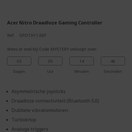
%%%%%%%%%%%%%%
Acer Nitro Draadloze Gaming Controller
Ref.
GP.OTH11.06F
Wees er snel bij! Code MYSTERY verloopt over:
03
05
14
45
Dagen
Uur
Minuten
Seconden
Asymmetrische joysticks
Draadloze connectiviteit (Bluetooth 5.0)
Dubbele vibratiemotoren
Turboknop
Analoge triggers