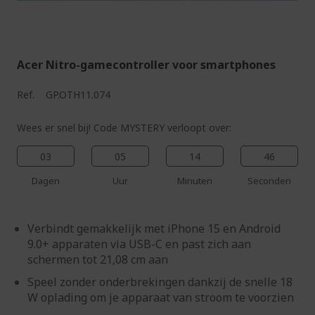
%%%%%%%%%%%%%%
%%%%%%%%%%%%%%
Acer Nitro-gamecontroller voor smartphones
Ref.
GP.OTH11.074
Wees er snel bij! Code MYSTERY verloopt over:
03
05
14
45
Dagen
Uur
Minuten
Seconden
Verbindt gemakkelijk met iPhone 15 en Android
9.0+ apparaten via USB-C en past zich aan
schermen tot 21,08 cm aan
Speel zonder onderbrekingen dankzij de snelle 18
W oplading om je apparaat van stroom te voorzien