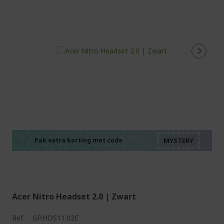
%%%%%%%%%%%%%%
%%%%%%%%%%%%%%
%%%%%%%%%%%%%%
%%%%%%%%%%%%%%
Pak extra korting met code
%%%%%%%%%%%%%%
Acer Nitro Headset 2.0 | Zwart
Ref.
GP.HDS11.02E