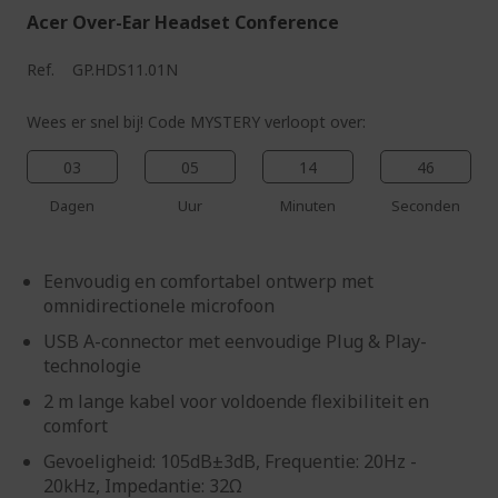
Acer Over-Ear Headset Conference
Ref.
GP.HDS11.01N
Wees er snel bij! Code MYSTERY verloopt over:
03
05
14
45
Dagen
Uur
Minuten
Seconden
Eenvoudig en comfortabel ontwerp met
omnidirectionele microfoon
USB A-connector met eenvoudige Plug & Play-
technologie
2 m lange kabel voor voldoende flexibiliteit en
comfort
Gevoeligheid: 105dB±3dB, Frequentie: 20Hz -
20kHz, Impedantie: 32Ω