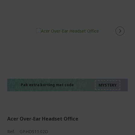
%%%%%%%%%%%%%%
%%%%%%%%%%%%%%
%%%%%%%%%%%%%%
%%%%%%%%%%%%%%
Pak extra korting met code
%%%%%%%%%%%%%%
Acer Over-Ear Headset Office
Ref.
GP.HDS11.02D