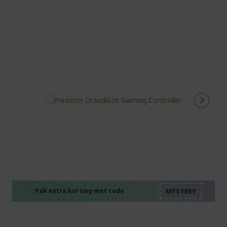
%%%%%%%%%%%%%%
%%%%%%%%%%%%%%
%%%%%%%%%%%%%%
%%%%%%%%%%%%%%
Pak extra korting met code
%%%%%%%%%%%%%%