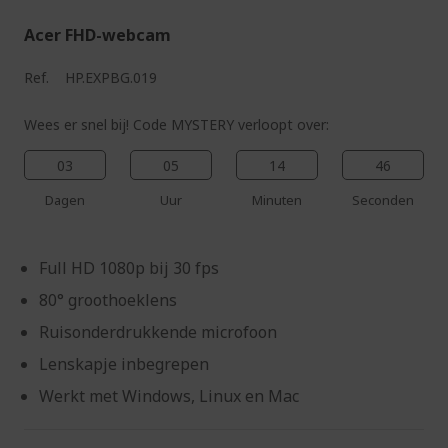
Acer FHD-webcam
Ref.
HP.EXPBG.019
Wees er snel bij! Code MYSTERY verloopt over:
03
05
14
45
Dagen
Uur
Minuten
Seconden
Full HD 1080p bij 30 fps
80° groothoeklens
Ruisonderdrukkende microfoon
Lenskapje inbegrepen
Werkt met Windows, Linux en Mac