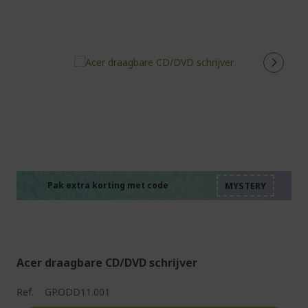
%%%%%%%%%%%%%%
%%%%%%%%%%%%%%
%%%%%%%%%%%%%%
%%%%%%%%%%%%%%
Pak extra korting met code
%%%%%%%%%%%%%%
Acer draagbare CD/DVD schrijver
Ref.
GP.ODD11.001