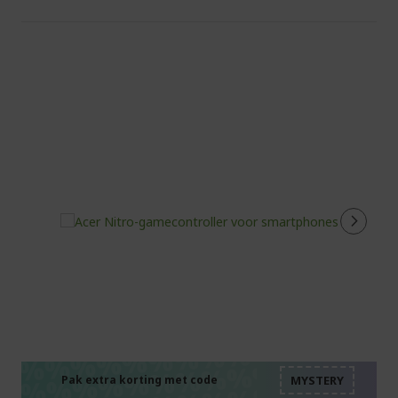
%%%%%%%%%%%%%%
%%%%%%%%%%%%%%
%%%%%%%%%%%%%%
Pak extra korting met code