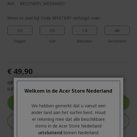
Ref.
RECOVERY_MEDIAKEY
Wees er snel bij! Code MYSTERY verloopt over:
03
05
14
45
Dagen
Uur
Minuten
Seconden
€ 49,90
OP VOORRAAD
(LEVERING BINNEN 1-3 WERKDAGEN)
Welkom in de Acer Store Nederland
Ga naar product
We hebben gemerkt dat u vanuit een
ander land aan het surfen bent. Houd
er rekening mee dat alle beschikbare
In winkelmandje
items in de Acer Store Nederland
uitsluitend
binnen Nederland