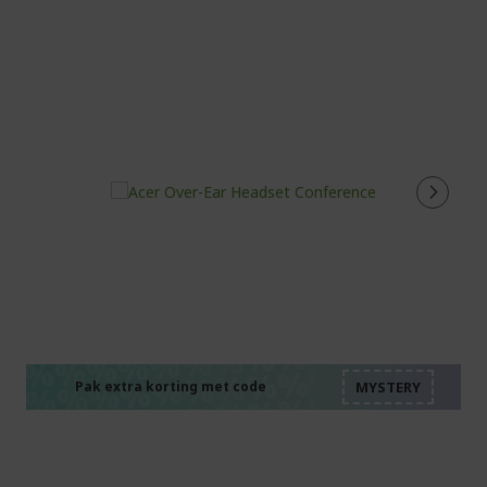
%%%%%%%%%%%%%%
%%%%%%%%%%%%%%
%%%%%%%%%%%%%%
%%%%%%%%%%%%%%
Pak extra korting met code
%%%%%%%%%%%%%%