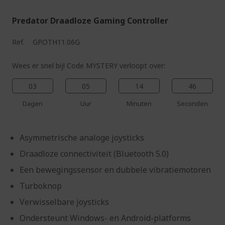
Predator Draadloze Gaming Controller
Ref.
GP.OTH11.06G
Wees er snel bij! Code MYSTERY verloopt over:
03
05
14
45
Dagen
Uur
Minuten
Seconden
Asymmetrische analoge joysticks
Draadloze connectiviteit (Bluetooth 5.0)
Een bewegingssensor en dubbele vibratiemotoren
Turboknop
Verwisselbare joysticks
Ondersteunt Windows- en Android-platforms