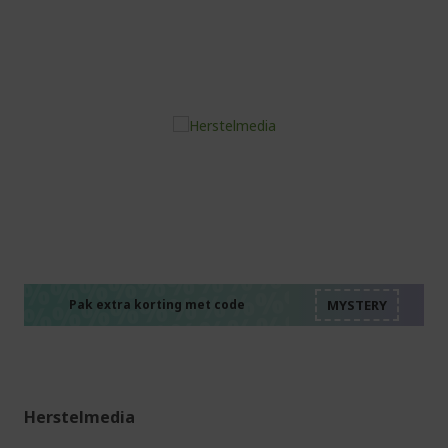
%%%%%%%%%%%%%%
%%%%%%%%%%%%%%
%%%%%%%%%%%%%%
%%%%%%%%%%%%%%
Pak extra korting met code
%%%%%%%%%%%%%%
Herstelmedia