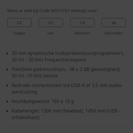
Wees er snel bij! Code MYSTERY verloopt over:
03
05
14
45
Dagen
Uur
Minuten
Seconden
30 mm dynamische luidsprekerstuurprogramma's,
20 Hz - 20 kHz frequentierespons
Flexibele giekmicrofoon, -38 ± 2 dB gevoeligheid,
50 Hz -10 kHz bereik
Bedrade connectiviteit via USB-A of 3,5 mm audio-
aansluiting
Hoofdsetgewicht: 160 ± 10 g
Kabellengte: 1200 mm (headset), 1450 mm (USB -
schakelkast)