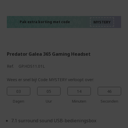
%%%%%%%%%%%%%%
%%%%%%%%%%%%%%
%%%%%%%%%%%%%%
%%%%%%%%%%%%%%
Pak extra korting met code
%%%%%%%%%%%%%%
Predator Galea 365 Gaming Headset
Ref.
GP.HDS11.01L
Wees er snel bij! Code MYSTERY verloopt over:
03
05
14
45
Dagen
Uur
Minuten
Seconden
7.1 surround sound USB-bedieningsbox