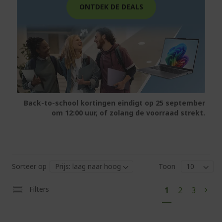
ONTDEK DE DEALS
Back-to-school kortingen eindigt op 25 september
om 12:00 uur, of zolang de voorraad strekt.
Sorteer op
Toon
Pag
U
Pagina
Pagina
Filters
1
2
3
Pagi
Volg
lees
momenteel