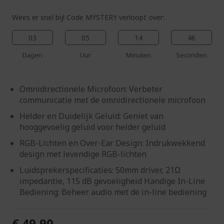
Wees er snel bij! Code MYSTERY verloopt over:
03
05
14
45
Dagen
Uur
Minuten
Seconden
Omnidirectionele Microfoon: Verbeter
communicatie met de omnidirectionele microfoon
Helder en Duidelijk Geluid: Geniet van
hooggevoelig geluid voor helder geluid
RGB-Lichten en Over-Ear Design: Indrukwekkend
design met levendige RGB-lichten
Luidsprekerspecificaties: 50mm driver, 21Ω
impedantie, 115 dB gevoeligheid Handige In-Line
Bediening: Beheer audio met de in-line bediening
€ 49,90