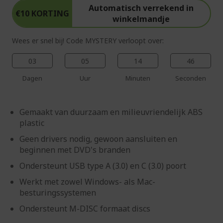
Automatisch verrekend in
€10 KORTING
winkelmandje
Wees er snel bij! Code MYSTERY verloopt over:
03
05
14
45
Dagen
Uur
Minuten
Seconden
Gemaakt van duurzaam en milieuvriendelijk ABS
plastic
Geen drivers nodig, gewoon aansluiten en
beginnen met DVD's branden
Ondersteunt USB type A (3.0) en C (3.0) poort
Werkt met zowel Windows- als Mac-
besturingssystemen
Ondersteunt M-DISC formaat discs