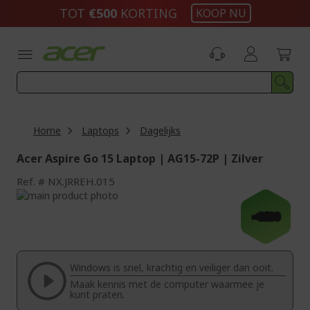
Ga
TOT
€500
KORTING
KOOP NU
naar
de
inhoud
Home
Laptops
Dagelijks
Acer Aspire Go 15 Laptop | AG15-72P | Zilver
Ref.
NX.JRREH.015
Ga
naar
Ga
-€100
het
naar
einde
het
van
begin
de
van
Windows is snel, krachtig en veiliger dan ooit.
afbeeldingen-
de
Maak kennis met de computer waarmee je
gallerij
afbeeldingen-
kunt praten.
gallerij