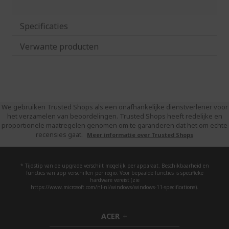
Specificaties
Verwante producten
We gebruiken Trusted Shops als een onafhankelijke dienstverlener voor
het verzamelen van beoordelingen. Trusted Shops heeft redelijke en
proportionele maatregelen genomen om te garanderen dat het om echte
recensies gaat.
Meer informatie over Trusted Shops
* Tijdstip van de upgrade verschilt mogelijk per apparaat. Beschikbaarheid en
functies van app verschillen per regio. Voor bepaalde functies is specifieke
hardware vereist (zie
https://www.microsoft.com/nl-nl/windows/windows-11-specifications).
ACER
h
i