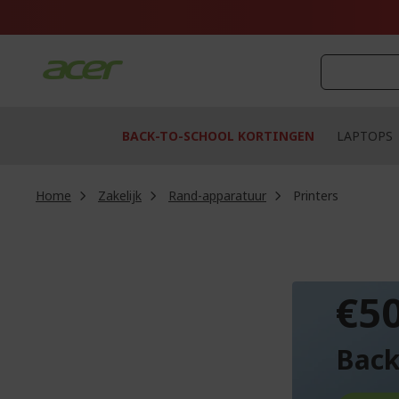
Ga
naar
de
inhoud
BACK-TO-SCHOOL KORTINGEN
LAPTOPS
Home
Zakelijk
Rand-apparatuur
Printers
TOT
€5
Back