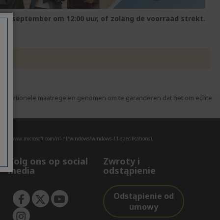
 25 september om 12:00 uur, of zolang de voorraad strekt.
 proportionele maatregelen genomen om te garanderen dat het om echte
ps://www.microsoft.com/nl-nl/windows/windows-11-specifications).
Volg ons op social
Zwroty i
media
odstąpienie
Odstąpienie od
umowy