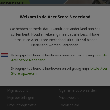
EK DE DEALS
Back-to-school kortingen eindigt op
Welkom in de Acer Store Nederland
We hebben gemerkt dat u vanuit een ander land aan het
en gevonden voor deze selectie.
surfen bent. Houd er rekening mee dat alle beschikbare
items in de Acer Store Nederland
uitsluitend
binnen
Nederland worden verzonden.
or het verzamelen van beoordelingen. Trusted Shops heeft redelijke en
recensies gaat.
Meer informatie over Trusted Shops
Ik begrijp het bericht hierboven maar wil toch graag
naar de
Acer Store Nederland
Ik begrijp het bericht hierboven en wil graag mijn
lokale Acer
ies van app verschillen per regio. Voor bepaalde functies is specifieke hardware vereist (zie
htt
Store opzoeken.
Account
Acer Store
Mijn account
Algemene voorwaarden
Mijn bestellingen
Privacybeleid
Productregistratie
Cookiebeleid