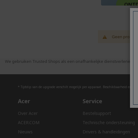
ONTD
Geen product
We gebruiken Trusted Shops als een onafhankelijke dienstverlener vo
* Tijdstip van de upgrade verschilt mogelijk per apparaat. Beschikbaarheid en funct
Acer
Service
Over Acer
Bestelsupport
ACER.COM
Technische ondersteuning
Nieuws
Drivers & handleidingen