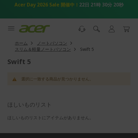
コ
Acer Day 2026 Sale 開催中！
22日 21時 30分 20秒
ン
テ
ン
ツ
へ
ス
ホーム
ノートパソコン
キ
スリム＆軽量ノートパソコン
Swift 5
ッ
プ
Swift 5
選択に一致する商品が見つかりません。
ほしいものリスト
ほしいものリストにアイテムがありません。