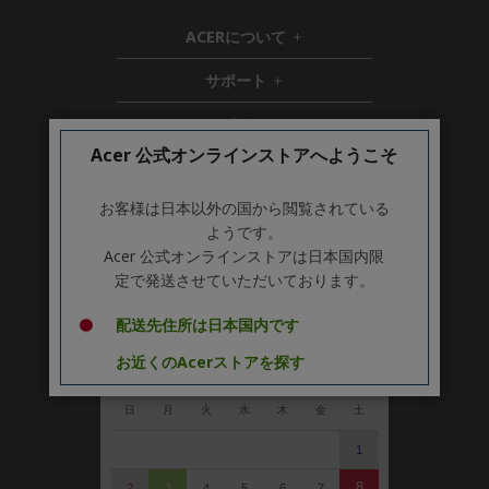
ACERについて
h
i
サポート
h
d
i
d
ストア
h
d
e
i
d
n
Acer 公式オンラインストアへようこそ
アカウント
d
e
h
d
n
i
お客様は日本以外の国から閲覧されている
Stay Connected
e
d
ようです。
n
d
Acer 公式オンラインストアは日本国内限
e
定で発送させていただいております。
n
営業日カレンダー
配送先住所は日本国内です
お近くのAcerストアを探す
2026 年 8月
＜
＞
日
月
火
水
木
金
土
1
8
2
3
4
5
6
7