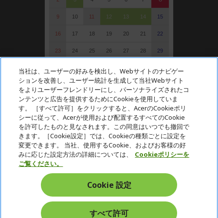
9
10
11
12
13
14
15
16
17
18
19
20
21
22
23
24
25
26
27
28
29
30
31
当社は、ユーザーの好みを検出し、Webサイトのナビゲー
ションを改善し、ユーザー統計を生成して当社Webサイト
: 定休日（受注可）
をよりユーザーフレンドリーにし、パーソナライズされたコ
: 受注・お問い合わせのみ
ンテンツと広告を提供するためにCookieを使用していま
す。 ［すべて許可］をクリックすると、AcerのCookieポリ
シーに従って、Acerが使用および配置するすべてのCookie
を許可したものと見なされます。この同意はいつでも撤回で
Acer. All Rights Reserved.
きます。［Cookie設定］では、Cookieの種類ごとに設定を
変更できます。 当社、使用するCookie、およびお客様の好
みに応じた設定方法の詳細については、
Cookieポリシーを
ご覧ください。
Cookie 設定
日本
すべて許可