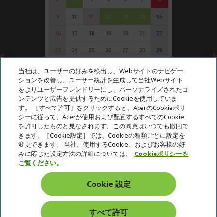
9
10
11
12
13
14
15
16
17
18
19
20
21
22
23
24
25
26
27
28
29
30
31
当社は、ユーザーの好みを検出し、Webサイトのナビゲー
ションを改善し、ユーザー統計を生成して当社Webサイト
: 定休日（受注可）
をよりユーザーフレンドリーにし、パーソナライズされたコ
: 受注・お問い合わせのみ
ンテンツと広告を提供するためにCookieを使用していま
す。 ［すべて許可］をクリックすると、AcerのCookieポリ
シーに従って、Acerが使用および配置するすべてのCookie
を許可したものと見なされます。この同意はいつでも撤回で
Acer. All Rights Reserved.
きます。［Cookie設定］では、Cookieの種類ごとに設定を
変更できます。 当社、使用するCookie、およびお客様の好
みに応じた設定方法の詳細については、
Cookieポリシーを
ご覧ください。
Cookie 設定
日本
すべて許可