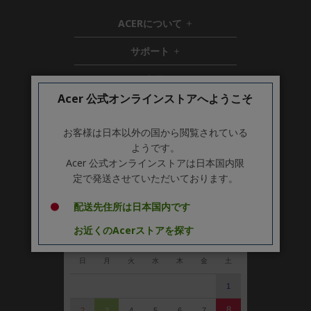
ACERについて
h
i
サポート
h
d
i
d
ストア
h
d
e
i
d
n
Acer 公式オンラインストアへようこそ
アカウント
d
e
h
d
n
i
お客様は日本以外の国から閲覧されている
Stay Connected
e
d
ようです。
n
d
Acer 公式オンラインストアは日本国内限
e
定で発送させていただいております。
n
営業日カレンダー
配送先住所は日本国内です
お近くのAcerストアを探す
2026 年 8月
＜
＞
日
月
火
水
木
金
土
1
8
2
3
4
5
6
7