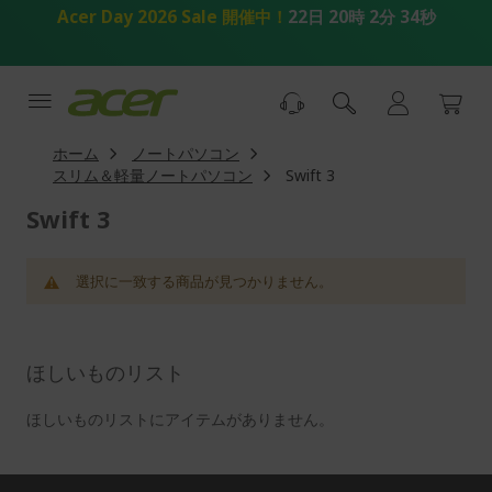
コ
Acer Day 2026 Sale 開催中！
22日 20時 2分 34秒
ン
テ
ン
ツ
へ
ス
ホーム
ノートパソコン
キ
スリム＆軽量ノートパソコン
Swift 3
ッ
プ
Swift 3
選択に一致する商品が見つかりません。
ほしいものリスト
ほしいものリストにアイテムがありません。