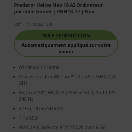
Predator Helios Neo 18 AI Ordinateur
portable Gamer | PHN18-72 | Noir
Réf.
NH.QVEEF.00F
300 € DE RÉDUCTION
Automatiquement appliqué sur votre
panier
Windows 11 Home
Processeur Intel® Core™ Ultra 9 275HX 2,70
GHz
45,7 cm (18") WQXGA (2560 x 1600) 16:10 IPS
240 Hz
32 Go, DDR5 SDRAM
1 To SSD
NVIDIA® GeForce RTX™ 5070 avec 8 Go