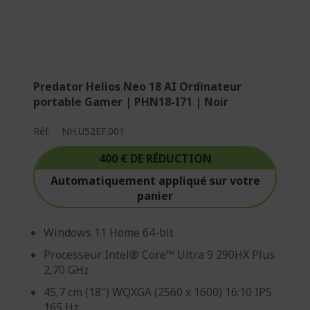
Predator Helios Neo 18 AI Ordinateur
portable Gamer | PHN18-I71 | Noir
Réf.
NH.U52EF.001
400 € DE RÉDUCTION
Automatiquement appliqué sur votre
panier
Windows 11 Home 64-bit
Processeur Intel® Core™ Ultra 9 290HX Plus
2,70 GHz
45,7 cm (18") WQXGA (2560 x 1600) 16:10 IPS
165 Hz