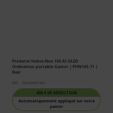
t
u
e
l
l
e
m
e
n
t
Predator Helios Neo 16S AI OLED
l
Ordinateur portable Gamer | PHN16S-71 |
a
Noir
p
a
Réf.
NH.QX9EF.001
g
e
400 € DE RÉDUCTION
Automatiquement appliqué sur votre
panier