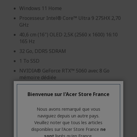
Windows 11 Home
Processeur Intel® Core™ Ultra 9 275HX 2,70
GHz
40,6 cm (16") OLED 2,5K (2560 x 1600) 16:10
165 Hz
32 Go, DDR5 SDRAM
1 To SSD
NVIDIA® GeForce RTX™ 5060 avec 8 Go
mémoire dédiée
Bienvenue sur l'Acer Store France
Nous avons remarqué que vous
naviguiez depuis un autre pays.
Veuillez noter que tous les articles
Professionnel ? Découvrez nos
disponibles sur l'Acer Store France
ne
meilleures offres !
sont
livrés qu'en France.