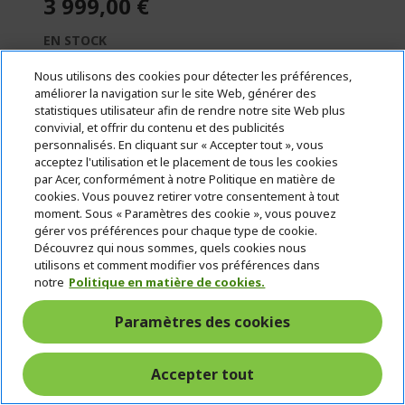
3 999,00 €
EN STOCK
(LIVRAISON : 1 À 5 JOURS OUVRÉS)
Nous utilisons des cookies pour détecter les préférences,
Quantité :
améliorer la navigation sur le site Web, générer des
statistiques utilisateur afin de rendre notre site Web plus
convivial, et offrir du contenu et des publicités
personnalisés. En cliquant sur « Accepter tout », vous
Aller au produit
acceptez l'utilisation et le placement de tous les cookies
par Acer, conformément à notre Politique en matière de
cookies. Vous pouvez retirer votre consentement à tout
Ajouter au panier
moment. Sous « Paramètres des cookie », vous pouvez
gérer vos préférences pour chaque type de cookie.
Découvrez qui nous sommes, quels cookies nous
Comparer
utilisons et comment modifier vos préférences dans
notre
Politique en matière de cookies.
Paramètres des cookies
330 - 330
W
Accepter tout