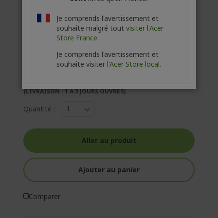
Je comprends l'avertissement et
CONTACTEZ-NOUS
|
CRÉEZ UN COMPTE
souhaite malgré tout
visiter l'Acer
PROFESSIONNEL
Store France.
Je comprends l'avertissement et
2 299,00 €
souhaite visiter l'
Acer Store local.
EN STOCK
(LIVRAISON : 1 À 5 JOURS OUVRÉS)
Quantité :
Aller au produit
Ajouter au panier
Comparer