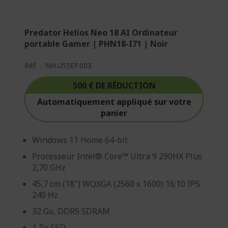
Predator Helios Neo 18 AI Ordinateur
portable Gamer | PHN18-I71 | Noir
Réf.
NH.U55EF.003
500 € DE RÉDUCTION
Automatiquement appliqué sur votre
panier
Windows 11 Home 64-bit
Processeur Intel® Core™ Ultra 9 290HX Plus
2,70 GHz
45,7 cm (18") WQXGA (2560 x 1600) 16:10 IPS
240 Hz
32 Go, DDR5 SDRAM
1 To SSD