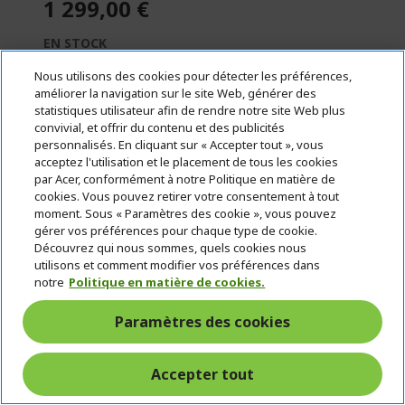
1 299,00 €
EN STOCK
(LIVRAISON : 1 À 5 JOURS OUVRÉS)
Nous utilisons des cookies pour détecter les préférences,
améliorer la navigation sur le site Web, générer des
Quantité :
statistiques utilisateur afin de rendre notre site Web plus
convivial, et offrir du contenu et des publicités
personnalisés. En cliquant sur « Accepter tout », vous
Aller au produit
acceptez l'utilisation et le placement de tous les cookies
par Acer, conformément à notre Politique en matière de
cookies. Vous pouvez retirer votre consentement à tout
Ajouter au panier
moment. Sous « Paramètres des cookie », vous pouvez
gérer vos préférences pour chaque type de cookie.
Découvrez qui nous sommes, quels cookies nous
Comparer
utilisons et comment modifier vos préférences dans
notre
Politique en matière de cookies.
Paramètres des cookies
65 - 100
W
USB PD
Accepter tout