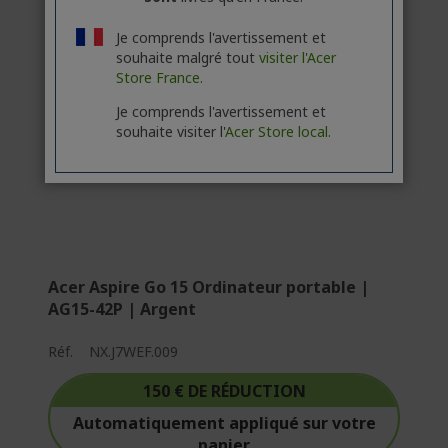
Je comprends l'avertissement et
souhaite malgré tout
visiter l'Acer
Store France.
Je comprends l'avertissement et
souhaite visiter l'
Acer Store local.
Acer Aspire Go 15 Ordinateur portable |
AG15-42P | Argent
Réf.
NX.J7WEF.009
150 € DE RÉDUCTION
Automatiquement appliqué sur votre
panier