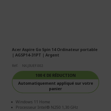
e
l
l
e
m
e
n
t
Acer Aspire Go Spin 14 Ordinateur portable
l
| AGSP14-31PT | Argent
a
p
Réf.
NX.J3UEF.002
a
g
100 € DE RÉDUCTION
e
Automatiquement appliqué sur votre
panier
Windows 11 Home
Processeur Intel® N250 1,30 GHz