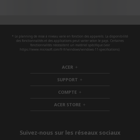
* Le planning de mise à niveau varie en fonction des appareils. La disponibilité
des fonctionnalités et des applications peut varier selon le pays. Certaines
fonctionnalités nécessitent un matériel spécifique (voir
https://www.microsoft.com/fr-fr/windows/windows-11-specifications).
ACER
h
i
SUPPORT
d
h
d
i
COMPTE
e
h
d
n
i
d
ACER STORE
d
e
h
d
n
i
e
d
n
d
e
Suivez-nous sur les réseaux sociaux
n