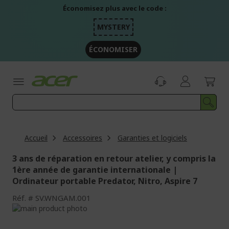
Aller
Économisez plus avec le code :
au
contenu
MYSTERY
ÉCONOMISER
Accueil
Accessoires
Garanties et logiciels
3 ans de réparation en retour atelier, y compris la
1ère année de garantie internationale |
Ordinateur portable Predator, Nitro, Aspire 7
Réf.
SV.WNGAM.001
Passer
à
Passer
la
au