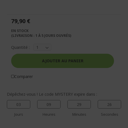
fin
début
de
de
la
la
79,90 €
galerie
Galerie
d’images
d’images
EN STOCK
(LIVRAISON : 1 À 5 JOURS OUVRÉS)
Quantité :
AJOUTER AU PANIER
Comparer
Dépêchez-vous ! Le code MYSTERY expire dans :
03
09
29
26
Jours
Heures
Minutes
Secondes