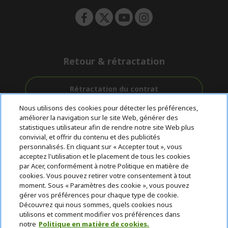
Retour & rétractation
Rétractation du contrat
Nous utilisons des cookies pour détecter les préférences,
Accompagnement
améliorer la navigation sur le site Web, générer des
Livraison
Avec 0%
avant et après-
statistiques utilisateur afin de rendre notre site Web plus
Gratuite
D'intérêt
vente
convivial, et offrir du contenu et des publicités
personnalisés. En cliquant sur « Accepter tout », vous
acceptez l'utilisation et le placement de tous les cookies
© 2026 Acer Inc.
par Acer, conformément à notre Politique en matière de
CPYou BV est le revendeur et marchand agréé pour les produits et
cookies. Vous pouvez retirer votre consentement à tout
services proposés au sein de ce magasin.
moment. Sous « Paramètres des cookie », vous pouvez
gérer vos préférences pour chaque type de cookie.
Découvrez qui nous sommes, quels cookies nous
utilisons et comment modifier vos préférences dans
notre
Politique en matière de cookies.