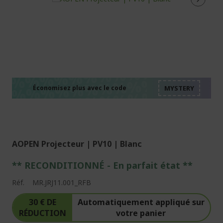
%%%%%%%%%%%%%%
%%%%%%%%%%%%%%
%%%%%%%%%%%%%%
%%%%%%%%%%%%%%
Économisez plus avec le code
%%%%%%%%%%%%%%
AOPEN Projecteur | PV10 | Blanc
** RECONDITIONNÉ - E
n parfait état
**
Réf.
MR.JRJ11.001_RFB
30 € DE
Automatiquement appliqué sur
RÉDUCTION
votre panier