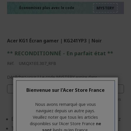
%%%%%%%%%%%%%%
%%%%%%%%%%%%%%
%%%%%%%%%%%%%%
Économisez plus avec le code
%%%%%%%%%%%%%%
Acer KG1 Écran gamer | KG241YP3 | Noir
** RECONDITIONNÉ - E
n parfait état
**
Réf.
UM.QX1EE.307_RFB
Dépêchez-vous ! Le code MYSTERY expire dans :
03
09
22
54
Bienvenue sur l'Acer Store France
Jours
Heures
Minutes
Secondes
Nous avons remarqué que vous
naviguiez depuis un autre pays.
Veuillez noter que tous les articles
Écran: 60,5 cm (23,8") Full HD (1920 x 1080) 180 Hz
disponibles sur l'Acer Store France
ne
Technologie d'écran: Vertical Alignment (VA)
sont
livrés qu'en France.