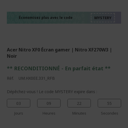
%%%%%%%%%%%%%%
%%%%%%%%%%%%%%
%%%%%%%%%%%%%%
%%%%%%%%%%%%%%
Économisez plus avec le code
%%%%%%%%%%%%%%
Acer Nitro XF0 Écran gamer | Nitro XF270W3 |
Noir
** RECONDITIONNÉ - E
n parfait état
**
Réf.
UM.HX0EE.331_RFB
Dépêchez-vous ! Le code MYSTERY expire dans :
03
09
22
54
Jours
Heures
Minutes
Secondes