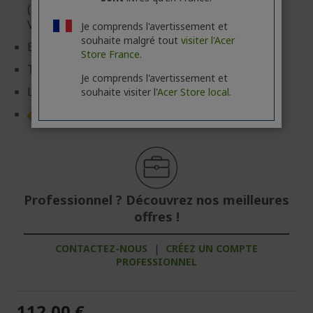
(178°x178°) FreeSync Premium (DisplayPort
VRR/HDMI VRR), HDR 10
Je comprends l'avertissement et
souhaite malgré tout
visiter l'Acer
Entrées: DisplayPort, HDMI
Store France.
Temps de réponse: 500 µs
Je comprends l'avertissement et
Luminosité: 250 cd/m²
souhaite visiter l'
Acer Store local.
Fiche produit
Professionnel ? Découvrez nos meilleures
offres !
CONTACTEZ-NOUS
|
CRÉEZ UN COMPTE
PROFESSIONNEL
112,00 €