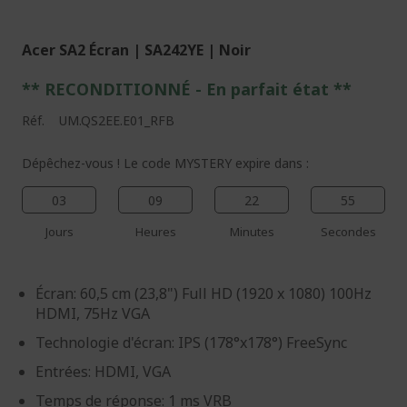
Acer SA2 Écran | SA242YE | Noir
** RECONDITIONNÉ - E
n parfait état
**
Réf.
UM.QS2EE.E01_RFB
Dépêchez-vous ! Le code MYSTERY expire dans :
03
09
22
54
Jours
Heures
Minutes
Secondes
Écran: 60,5 cm (23,8") Full HD (1920 x 1080) 100Hz
HDMI, 75Hz VGA
Technologie d'écran: IPS (178°x178°) FreeSync
Entrées: HDMI, VGA
Temps de réponse: 1 ms VRB