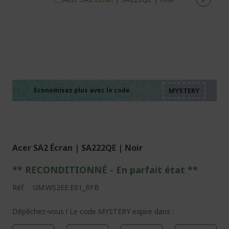
%%%%%%%%%%%%%%
%%%%%%%%%%%%%%
%%%%%%%%%%%%%%
%%%%%%%%%%%%%%
Économisez plus avec le code
%%%%%%%%%%%%%%
Acer SA2 Écran | SA222QE | Noir
** RECONDITIONNÉ - E
n parfait état
**
Réf.
UM.WS2EE.E01_RFB
Dépêchez-vous ! Le code MYSTERY expire dans :