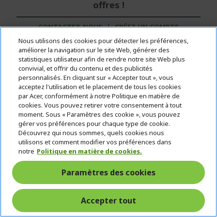
offres !
CONTACTEZ-NOUS
|
CRÉEZ UN COMPTE
PROFESSIONNEL
Nous utilisons des cookies pour détecter les préférences,
améliorer la navigation sur le site Web, générer des
statistiques utilisateur afin de rendre notre site Web plus
224,00 €
convivial, et offrir du contenu et des publicités
personnalisés. En cliquant sur « Accepter tout », vous
acceptez l'utilisation et le placement de tous les cookies
EN STOCK
par Acer, conformément à notre Politique en matière de
(LIVRAISON : 1 À 5 JOURS OUVRÉS)
cookies. Vous pouvez retirer votre consentement à tout
moment. Sous « Paramètres des cookie », vous pouvez
Quantité :
gérer vos préférences pour chaque type de cookie.
Découvrez qui nous sommes, quels cookies nous
utilisons et comment modifier vos préférences dans
Aller au produit
notre
Politique en matière de cookies.
Paramètres des cookies
Ajouter au panier
Accepter tout
Comparer