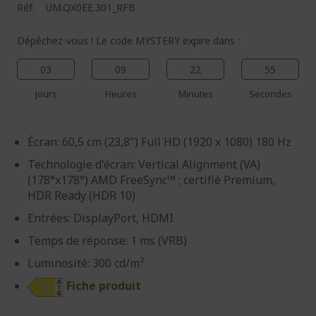
Réf.
UM.QX0EE.301_RFB
Dépêchez-vous ! Le code MYSTERY expire dans :
03
09
22
54
Jours
Heures
Minutes
Secondes
Écran: 60,5 cm (23,8") Full HD (1920 x 1080) 180 Hz
Technologie d'écran: Vertical Alignment (VA)
(178°x178°) AMD FreeSync™ ; certifié Premium,
HDR Ready (HDR 10)
Entrées: DisplayPort, HDMI
Temps de réponse: 1 ms (VRB)
Luminosité: 300 cd/m²
Fiche produit