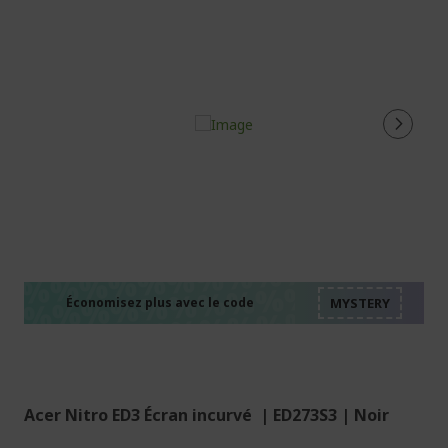
%%%%%%%%%%%%%%
%%%%%%%%%%%%%%
%%%%%%%%%%%%%%
%%%%%%%%%%%%%%
Économisez plus avec le code
%%%%%%%%%%%%%%
Acer Nitro ED3 Écran incurvé | ED273S3 | Noir