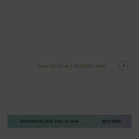
%%%%%%%%%%%%%%
%%%%%%%%%%%%%%
%%%%%%%%%%%%%%
%%%%%%%%%%%%%%
Économisez plus avec le code
%%%%%%%%%%%%%%