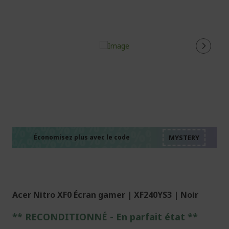
%%%%%%%%%%%%%%
%%%%%%%%%%%%%%
%%%%%%%%%%%%%%
%%%%%%%%%%%%%%
Économisez plus avec le code
%%%%%%%%%%%%%%
Acer Nitro XF0 Écran gamer | XF240YS3 | Noir
** RECONDITIONNÉ - E
n parfait état
**