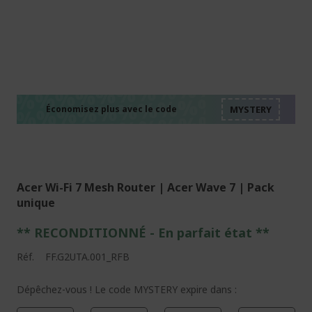
%%%%%%%%%%%%%%
%%%%%%%%%%%%%%
%%%%%%%%%%%%%%
%%%%%%%%%%%%%%
Économisez plus avec le code
%%%%%%%%%%%%%%
Acer Wi-Fi 7 Mesh Router | Acer Wave 7 | Pack
unique
** RECONDITIONNÉ - E
n parfait état
**
Réf.
FF.G2UTA.001_RFB
Dépêchez-vous ! Le code MYSTERY expire dans :