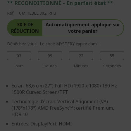
** RECONDITIONNÉ - E
n parfait état
**
Réf.
UM.HE3EE.302_RFB
30 € DE
Automatiquement appliqué sur
RÉDUCTION
votre panier
Dépêchez-vous ! Le code MYSTERY expire dans :
03
09
22
54
Jours
Heures
Minutes
Secondes
Écran: 68,6 cm (27") Full HD (1920 x 1080) 180 Hz
1500R Curved Screen/TFT
Technologie d'écran: Vertical Alignment (VA)
(178°x178°) AMD FreeSync™ ; certifié Premium,
HDR 10
Entrées: DisplayPort, HDMI