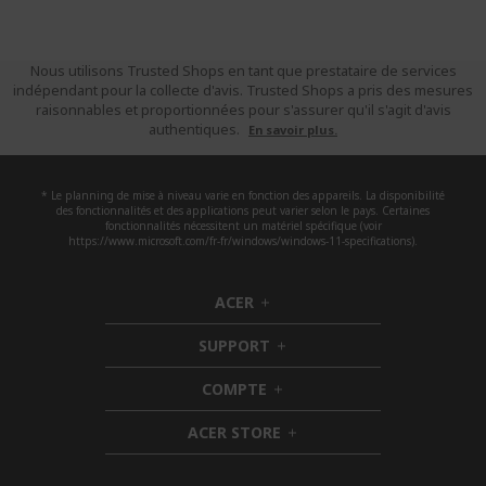
Nous utilisons Trusted Shops en tant que prestataire de services
indépendant pour la collecte d'avis. Trusted Shops a pris des mesures
raisonnables et proportionnées pour s'assurer qu'il s'agit d'avis
authentiques.
En savoir plus.
* Le planning de mise à niveau varie en fonction des appareils. La disponibilité
des fonctionnalités et des applications peut varier selon le pays. Certaines
fonctionnalités nécessitent un matériel spécifique (voir
https://www.microsoft.com/fr-fr/windows/windows-11-specifications).
ACER
h
i
SUPPORT
d
h
d
i
COMPTE
e
h
d
n
i
d
ACER STORE
d
e
h
d
n
i
e
d