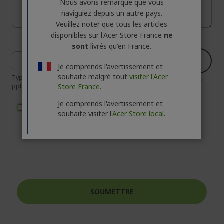
Nous avons remarqué que vous
naviguiez depuis un autre pays.
Veuillez noter que tous les articles
disponibles sur l'Acer Store France
ne
sont
livrés qu'en France.
Choose file
Je comprends l'avertissement et
souhaite malgré tout
visiter l'Acer
Type(s) de fichier(s) autorisé(s) : jpg, jpeg, gif, png, bmp, pdf, pptx,
ppt, docx, doc, mp4, xls, xlsx, csv
Store France.
Je comprends l'avertissement et
J'AI LU LES TERMES DE LA
POLITIQUE DE
souhaite visiter l'
Acer Store local.
CONFIDENTIALITÉ
D'ACER
SOUMETTRE