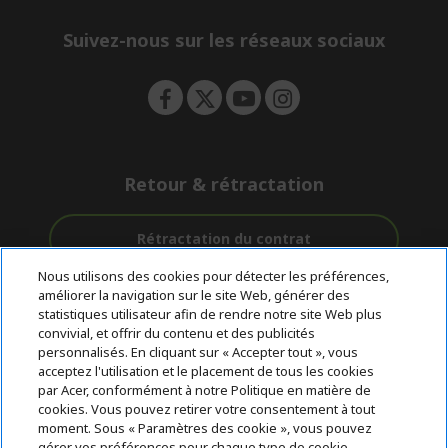
n
d
e
Suivez-nous sur les réseaux sociaux
n
Retour & rétractation
Rétractation du contrat
Nous utilisons des cookies pour détecter les préférences,
Accompagnement
améliorer la navigation sur le site Web, générer des
Livraison
Avec 0%
avant et après-
statistiques utilisateur afin de rendre notre site Web plus
Gratuite
D'intérêt
vente
convivial, et offrir du contenu et des publicités
personnalisés. En cliquant sur « Accepter tout », vous
acceptez l'utilisation et le placement de tous les cookies
© 2026 Acer Inc.
par Acer, conformément à notre Politique en matière de
CPYou BV est le revendeur et marchand agréé pour les produits et
cookies. Vous pouvez retirer votre consentement à tout
services proposés au sein de ce magasin.
moment. Sous « Paramètres des cookie », vous pouvez
gérer vos préférences pour chaque type de cookie.