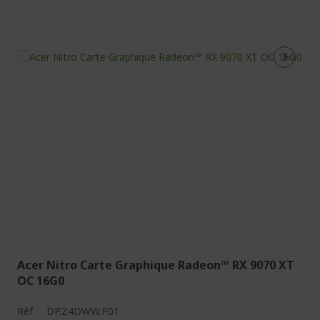
Acer Nitro Carte Graphique Radeon™ RX 9070 XT
OC 16G0
Réf.
DP.Z4DWW.P01