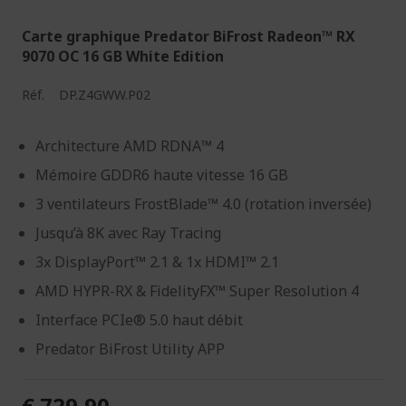
Carte graphique Predator BiFrost Radeon™ RX
9070 OC 16 GB White Edition
Réf.
DP.Z4GWW.P02
Architecture AMD RDNA™ 4
Mémoire GDDR6 haute vitesse 16 GB
3 ventilateurs FrostBlade™ 4.0 (rotation inversée)
Jusqu’à 8K avec Ray Tracing
3x DisplayPort™ 2.1 & 1x HDMI™ 2.1
AMD HYPR-RX & FidelityFX™ Super Resolution 4
Interface PCIe® 5.0 haut débit
Predator BiFrost Utility APP
€ 729,90