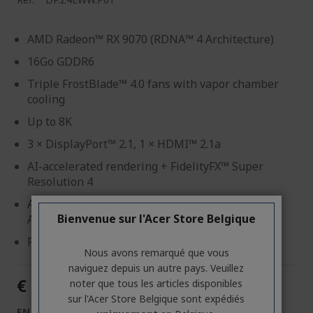
AMD Radeon™ RX 9070 (RDNA™ 4 Architecture)
16Go GDDR6
Triple FrostBlade™ 4.0 fans with vapor chamber
cooling
Up to 8K
3 × DisplayPort™ 2.1, 1 × HDMI™ 2.1a
AI-accelerated rendering + FidelityFX™ Super
Resolution 4
AMD HYPR-RX, Fluid Motion Frames 2, Radeon™
Bienvenue sur l'Acer Store Belgique
Anti-Lag
Predator BiFrost Utility APP
Nous avons remarqué que vous
naviguez depuis un autre pays. Veuillez
€ 729,90
noter que tous les articles disponibles
sur l'Acer Store Belgique sont expédiés
EN STOCK