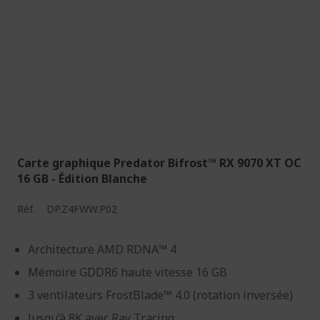
Carte graphique Predator Bifrost™ RX 9070 XT OC
16 GB - Édition Blanche
Réf.
DP.Z4FWW.P02
Architecture AMD RDNA™ 4
Mémoire GDDR6 haute vitesse 16 GB
3 ventilateurs FrostBlade™ 4.0 (rotation inversée)
Jusqu’à 8K avec Ray Tracing