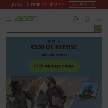
Aller
JUSQU'À
€500
DE REMISE
J’EN PROFITE
au
contenu
JUSQU’À
€500 DE REMISE
Offres de rentrée
DÉCOUVRIR LES OFFRES