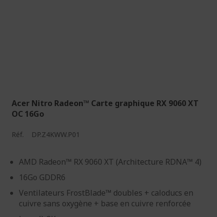
Acer Nitro Radeon™ Carte graphique RX 9060 XT
OC 16Go
Réf.
DP.Z4KWW.P01
AMD Radeon™ RX 9060 XT (Architecture RDNA™ 4)
16Go GDDR6
Ventilateurs FrostBlade™ doubles + caloducs en
cuivre sans oxygène + base en cuivre renforcée