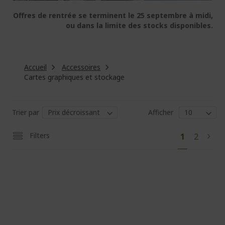
Offres de rentrée se terminent le 25 septembre à midi,
ou dans la limite des stocks disponibles.
Accueil
Accessoires
Cartes graphiques et stockage
Trier par
Afficher
Pa
Vous
Page
Filters
1
2
Pag
Suiv
lisez
actuellem
la
page