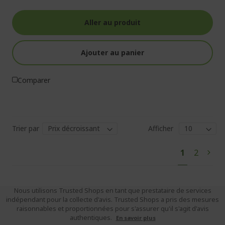
Aller au produit
Ajouter au panier
Comparer
Trier par
Afficher
Pa
Vous
Page
1
2
Pag
Suiv
lisez
actuellem
la
Nous utilisons Trusted Shops en tant que prestataire de services
indépendant pour la collecte d'avis. Trusted Shops a pris des mesures
page
raisonnables et proportionnées pour s'assurer qu'il s'agit d'avis
authentiques.
En savoir plus