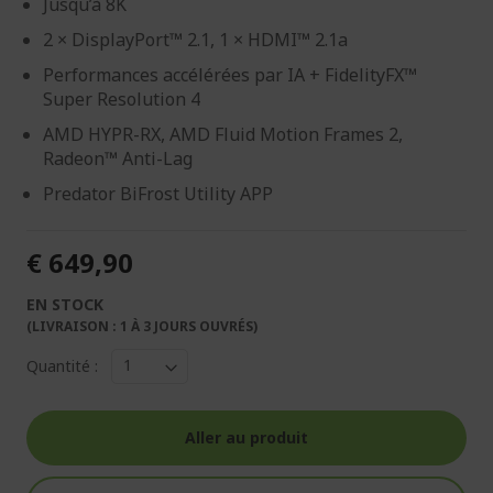
Jusqu’à 8K
2 × DisplayPort™ 2.1, 1 × HDMI™ 2.1a
Performances accélérées par IA + FidelityFX™
Super Resolution 4
AMD HYPR-RX, AMD Fluid Motion Frames 2,
Radeon™ Anti-Lag
Predator BiFrost Utility APP
€ 649,90
EN STOCK
(LIVRAISON : 1 À 3 JOURS OUVRÉS)
Quantité :
Aller au produit