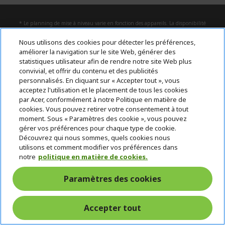
* Le planning de mise à niveau varie en fonction des appareils. La disponibilité
des fonctionnalités et des applications peut varier selon le pays. Certaines
fonctionnalités nécessitent un matériel spécifique (voir
Nous utilisons des cookies pour détecter les préférences,
https://www.microsoft.com/fr-be/windows/windows-11-specifications).
améliorer la navigation sur le site Web, générer des
statistiques utilisateur afin de rendre notre site Web plus
convivial, et offrir du contenu et des publicités
ACER
h
personnalisés. En cliquant sur « Accepter tout », vous
i
acceptez l'utilisation et le placement de tous les cookies
SUPPORT
d
h
par Acer, conformément à notre Politique en matière de
d
i
cookies. Vous pouvez retirer votre consentement à tout
COMPTE
e
h
d
moment. Sous « Paramètres des cookie », vous pouvez
n
i
d
gérer vos préférences pour chaque type de cookie.
ACER STORE
d
e
h
Découvrez qui nous sommes, quels cookies nous
d
n
i
utilisons et comment modifier vos préférences dans
e
d
notre
politique en matière de cookies.
n
d
e
Suivez-nous sur les réseaux sociaux
Paramètres des cookies
n
Accepter tout