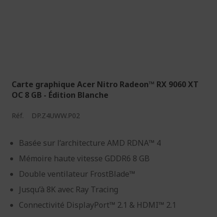
Carte graphique Acer Nitro Radeon™ RX 9060 XT
OC 8 GB - Édition Blanche
Réf.
DP.Z4UWW.P02
Basée sur l’architecture AMD RDNA™ 4
Mémoire haute vitesse GDDR6 8 GB
Double ventilateur FrostBlade™
Jusqu’à 8K avec Ray Tracing
Connectivité DisplayPort™ 2.1 & HDMI™ 2.1