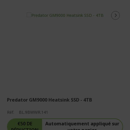
Predator GM9000 Heatsink SSD - 4TB
Réf.
BL.9BWWR.141
€50 DE
Automatiquement appliqué sur
RÉDUCTION
votre panier