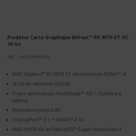
Predator Carte Graphique BiFrost™ RX 9070 XT OC
16 Go
Réf.
DP.Z4FWW.P01
AMD Radeon™ RX 9070 XT (Architecture RDNA™ 4)
16 Go de mémoire GDDR6
Triple ventilateurs FrostBlade™ 4.0 + chambre à
vapeur
Résolution jusqu’à 8K
DisplayPort™ 2.1 + HDMI™ 2.1a
AMD HYPR-RX et FidelityFX™ Super Resolution 4