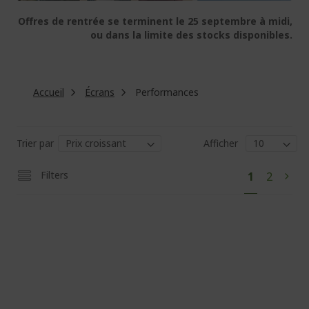
Offres de rentrée se terminent le 25 septembre à midi,
ou dans la limite des stocks disponibles.
Accueil
Écrans
Performances
Trier par
Afficher
Pa
Vous
Page
Filters
1
2
Pag
Suiv
lisez
actuellem
la
page