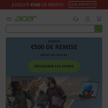
Aller
JUSQU'À
€500
DE REMISE
J’EN PROFITE
au
contenu
JUSQU’À
€500 DE REMISE
Offres de rentrée
DÉCOUVRIR LES OFFRES