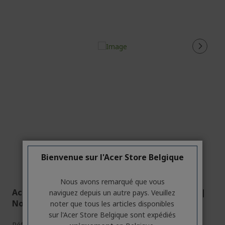
Bienvenue sur l'Acer Store Belgique
Nous avons remarqué que vous
Acer Nitro ED0 Écran gamer incurvé | ED270W0 |
naviguez depuis un autre pays. Veuillez
Noir
noter que tous les articles disponibles
sur l'Acer Store Belgique sont expédiés
Réf.
UM.HE0EE.016