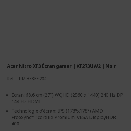
Acer Nitro XF3 Écran gamer | XF273UW2 | Noir
Réf.
UM.HX3EE.204
Écran: 68,6 cm (27") WQHD (2560 x 1440) 240 Hz DP,
144 Hz HDMI
Technologie d'écran: IPS (178°x178°) AMD
FreeSync™ ; certifié Premium, VESA DisplayHDR
400