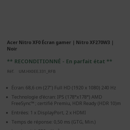
Acer Nitro XF0 Écran gamer | Nitro XF270W3 |
Noir
** RECONDITIONNÉ - E
n parfait état
**
Réf.
UM.HX0EE.331_RFB
Écran: 68,6 cm (27") Full HD (1920 x 1080) 240 Hz
Technologie d'écran: IPS (178°x178°) AMD
FreeSync™ ; certifié Premiu, HDR Ready (HDR 10)m
Entrées: 1 x DisplayPort, 2 x HDMI
Temps de réponse: 0,50 ms (GTG, Min.)