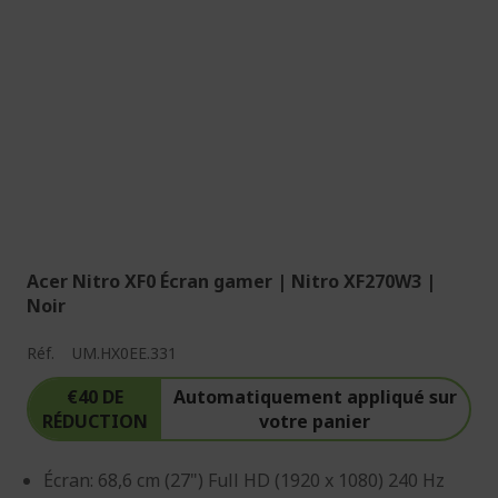
Acer Nitro XF0 Écran gamer | Nitro XF270W3 |
Noir
Réf.
UM.HX0EE.331
€40 DE
Automatiquement appliqué sur
RÉDUCTION
votre panier
Écran: 68,6 cm (27") Full HD (1920 x 1080) 240 Hz