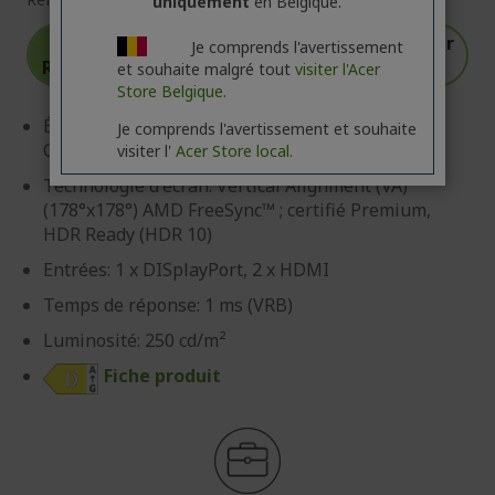
uniquement
en Belgique.
€40 DE
Automatiquement appliqué sur
Je comprends l'avertissement
RÉDUCTION
votre panier
et souhaite malgré tout
visiter l'Acer
Store Belgique.
Écran: 68,6 cm (27") Full HD (1920 x 1080) 240 Hz,
Je comprends l'avertissement et souhaite
Curved 1500R
visiter l'
Acer Store local.
Technologie d'écran: Vertical Alignment (VA)
(178°x178°) AMD FreeSync™ ; certifié Premium,
HDR Ready (HDR 10)
Entrées: 1 x DISplayPort, 2 x HDMI
Temps de réponse: 1 ms (VRB)
Luminosité: 250 cd/m²
Fiche produit