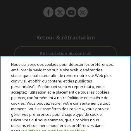
Retour & rétractation
Rétractation du contrat
Nous utilisons des cookies pour détecter les préférences,
Accompagnement
améliorer la navigation sur le site Web, générer des
Livraison
Paiement
avant et après-
statistiques utilisateur afin de rendre notre site Web plus
gratuite
Sécurisé
vente
convivial, et offrir du contenu et des publicités
personnalisés. En cliquant sur « Accepter tout », vous
acceptez l'utilisation et le placement de tous les cookies
© 2026 Acer Inc.
par Acer, conformément à notre Politique en matière de
CPYou BV est le revendeur et marchand agréé pour les produits et
cookies. Vous pouvez retirer votre consentement à tout
services proposés au sein de ce magasin.
moment. Sous « Paramètres des cookie », vous pouvez
gérer vos préférences pour chaque type de cookie.
Découvrez qui nous sommes, quels cookies nous
utilisons et comment modifier vos préférences dans