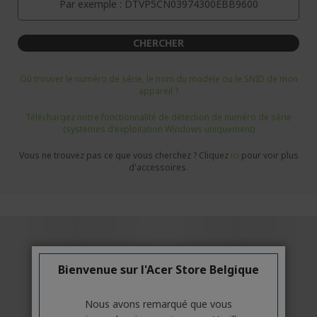
CHERCHER
Où trouver le numéro de série, le nom du modèle ou le SNID de mon
appareil ?
Téléchargez notre fonctionnalité de détection de numéro de série
(systèmes d'exploitation Windows uniquement)
Vous ne trouvez pas ce que vous cherchez ? Cliquez
ici
pour voir plus
d'accessoires.
Bienvenue sur l'Acer Store Belgique
Nous avons remarqué que vous